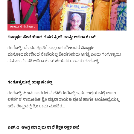
ಊರ್ಮನೆ ಸಮಾಚಾರ
ನಿಸ್ವಾರ್ಥ ಸೇವೆಯಿಂದ ದೆವರ ಪ್ರೀತಿ ಪಾಪ್ತಿ: ಅನಿತಾ ಶೇಟ್
ಗಂಗೊಳ್ಳಿ : ದೇವರ ಪ್ರೀತಿಗೆ ಪಾತ್ರರಾಗ ಬೇಕಾದರೆ ನಿಸ್ವಾರ್ಥ
ಮನೋಧರ್ಮದಿಂದ ಸೇವೆಯಲ್ಲಿ ತೊಡಗುವುದು ಅಗತ್ಯ ಎಂದು ಗಂಗೊಳ್ಳಿಯ
ಸಮಾಜ ಸೇವಕಿ ಅನಿತಾ ಶೇಟ್ ಹೇಳಿದರು. ಅವರು ಗಂಗೊಳ್ಳಿ…
ಗಂಗೊಳ್ಳಿಯಲ್ಲಿ ಯಜ್ಞ ಸಂಕಲ್ಪ
ಗಂಗೊಳ್ಳಿ: ಹಿಂದು ಜಾಗರಣೆ ವೇದಿಕೆ ಗಂಗೊಳ್ಳಿ ಇವರ ಆಶ್ರಯದಲ್ಲಿ ೫೦೫
ಲಕಶಗಳ ಸಾಮೂಹಿಕ ಶ್ರೀ ಸತ್ಯನಾರಾಯಣ ಪೂಜೆ ಹಾಗೂ ಅಯೋಧ್ಯೆಯಲ್ಲಿ
ಅತೀ ಶೀಘ್ರದಲ್ಲಿ ಶ್ರೀ ರಾಮ ಮಂದಿರ…
ಎಸ್.ವಿ. ಆಂಗ್ಲ ಮಾಧ್ಯಮ ಶಾಲೆ ಶಿಕ್ಷಕ ರಕ್ಷಕ ಸಭೆ