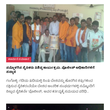
ಊರ್ಮನೆ ಸಮಾಚಾರ
ನಮ್ಮೊಳಗಿನ ಸೈನಿಕರು ವಿಶಿಷ್ಟ ಕಾರ್ಯಕ್ರಮ. ಪೊಲೀಸ್ ಅಧಿಕಾರಿಗಳಿಗೆ
ಸನ್ಮಾನ
ಗಂಗೊಳ್ಳಿ: ಗಡಿಯ ತುದಿಯಲ್ಲಿ ನಿಂತು ದೇಶವನ್ನು ಹೊರಗಿನ ಶತ್ರುಗಳಿಂದ
ರಕ್ಷಿಸುವ ಸೈನಿಕರಂತೆಯೇ ದೇಶದ ಆಂತರಿಕ ಸಂಘರ್ಷಗಳಲ್ಲಿ ನಮ್ಮೊಂದಿಗೆ
ನಿಲ್ಲುವ ಸೈನಿಕನೇ ’ಪೊಲೀಸ್;. ಅವರ ಕರ್ತವ್ಯಕ್ಕೆ ಸಮಯದ ಪರಿಧಿ…