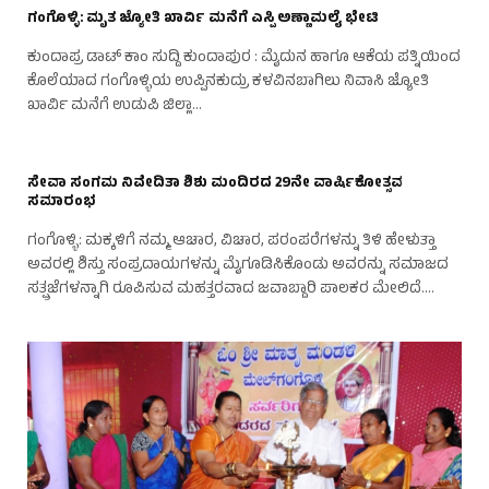
ಗಂಗೊಳ್ಳಿ: ಮೃತ ಜ್ಯೋತಿ ಖಾರ್ವಿ ಮನೆಗೆ ಎಸ್ಪಿ ಅಣ್ಣಾಮಲೈ ಭೇಟಿ
ಕುಂದಾಪ್ರ ಡಾಟ್ ಕಾಂ ಸುದ್ದಿ ಕುಂದಾಪುರ : ಮೈದುನ ಹಾಗೂ ಆಕೆಯ ಪತ್ನಿಯಿಂದ
ಕೊಲೆಯಾದ ಗಂಗೊಳ್ಳಿಯ ಉಪ್ಪಿನಕುದ್ರು ಕಳವಿನಬಾಗಿಲು ನಿವಾಸಿ ಜ್ಯೋತಿ
ಖಾರ್ವಿ ಮನೆಗೆ ಉಡುಪಿ ಜಿಲ್ಲಾ…
ಸೇವಾ ಸಂಗಮ ನಿವೇದಿತಾ ಶಿಶು ಮಂದಿರದ 29ನೇ ವಾರ್ಷಿಕೋತ್ಸವ
ಸಮಾರಂಭ
ಗಂಗೊಳ್ಳಿ: ಮಕ್ಕಳಿಗೆ ನಮ್ಮ ಆಚಾರ, ವಿಚಾರ, ಪರಂಪರೆಗಳನ್ನು ತಿಳಿ ಹೇಳುತ್ತಾ
ಅವರಲ್ಲಿ ಶಿಸ್ತು ಸಂಪ್ರದಾಯಗಳನ್ನು ಮೈಗೂಡಿಸಿಕೊಂಡು ಅವರನ್ನು ಸಮಾಜದ
ಸತ್ಪ್ರಜೆಗಳನ್ನಾಗಿ ರೂಪಿಸುವ ಮಹತ್ತರವಾದ ಜವಾಬ್ದಾರಿ ಪಾಲಕರ ಮೇಲಿದೆ.…