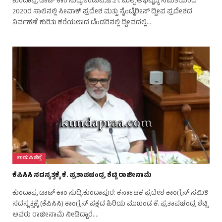
ಕುಂದಾಪ್ರ ಡಾಟ್ ಕಾಂ ಸುದ್ದಿ.ಉಡುಪಿ,ಜ.21: ಮಲ್ಪೆ ಅಭಿವೃದ್ಧಿ ಸಮಿತಿಯಿಂದ
2020ರ ಸಾಲಿನಲ್ಲಿ ಸೀವಾಕ್ ಪ್ರದೇಶ ಮತ್ತು ಸೈಂಟ್ಮೆರೀಸ್ ದ್ವೀಪ ಪ್ರದೇಶದ
ನಿರ್ವಹಣೆ ಕುರಿತು ಕರೆಯಲಾದ ಟೆಂಡರಿನಲ್ಲಿ ದ್ವೀಪದಲ್ಲಿ…
ಉಡುಪಿ ಜಿಲ್ಲೆ
ಕೆಪಿಸಿಸಿ ಸದಸ್ಯತ್ವಕ್ಕೆ ಕೆ. ಪ್ರತಾಪಚಂದ್ರ ಶೆಟ್ಟಿ ರಾಜೀನಾಮೆ
ಕುಂದಾಪ್ರ ಡಾಟ್ ಕಾಂ ಸುದ್ದಿ.ಕುಂದಾಪುರ: ಕರ್ನಾಟಕ ಪ್ರದೇಶ ಕಾಂಗ್ರೆಸ್ ಸಮಿತಿ
ಸದಸ್ಯತ್ವಕ್ಕೆ (ಕೆಪಿಸಿಸಿ) ಕಾಂಗ್ರೆಸ್ ಪಕ್ಷದ ಹಿರಿಯ ಮುಖಂಡ ಕೆ. ಪ್ರತಾಪಚಂದ್ರ ಶೆಟ್ಟಿ
ಅವರು ರಾಜೀನಾಮೆ ನೀಡಿದ್ದಾರೆ.…