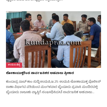
ಉಡುಪಿ ಜಿಲ್ಲೆ
ಲೋಕಾಯುಕ್ತರಿಂದ ಸಾರ್ವಜನಿಕರ ಅಹವಾಲು ಸ್ವೀಕಾರ
ಕುಂದಾಪ್ರ ಡಾಟ್ ಕಾಂ ಸುದ್ದಿ.ಉಡುಪಿ,ಜ.25: ಉಡುಪಿ ಲೋಕಾಯುಕ್ತ ಪೊಲೀಸ್
ಠಾಣಾ ವಿಭಾಗದ ವತಿಯಿಂದ ಮಂಗಳವಾರ ಬೈಂದೂರು ಪ್ರವಾಸಿ ಮಂದಿರದಲ್ಲಿ
ಬೈಂದೂರು ತಾಲೂಕು ವ್ಯಾಪ್ತಿಗೆ ಸಂಬAಧಿಸಿದAತೆ ಸಾರ್ವಜನಿಕ ಅಹವಾಲು…