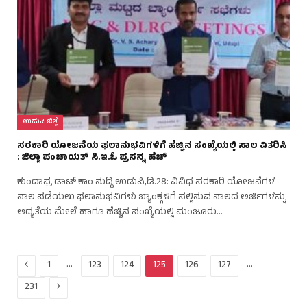
ಉಡುಪಿ ಜಿಲ್ಲೆ
ಸರಕಾರಿ ಯೋಜನೆಯ ಫಲಾನುಭವಿಗಳಿಗೆ ಹೆಚ್ಚಿನ ಸಂಖ್ಯೆಯಲ್ಲಿ ಸಾಲ ವಿತರಿಸಿ
: ಜಿಲ್ಲಾ ಪಂಚಾಯತ್ ಸಿ.ಇ.ಓ ಪ್ರಸನ್ನ ಹೆಚ್
ಕುಂದಾಪ್ರ ಡಾಟ್ ಕಾಂ ಸುದ್ದಿ.ಉಡುಪಿ,ಡಿ.28: ವಿವಿಧ ಸರಕಾರಿ ಯೋಜನೆಗಳ
ಸಾಲ ಪಡೆಯಲು ಫಲಾನುಭವಿಗಳು ಬ್ಯಾಂಕ್ಗಳಿಗೆ ಸಲ್ಲಿಸುವ ಸಾಲದ ಅರ್ಜಿಗಳನ್ನು
ಆದ್ಯತೆಯ ಮೇಲೆ ಹಾಗೂ ಹೆಚ್ಚಿನ ಸಂಖ್ಯೆಯಲ್ಲಿ ಮಂಜೂರು…
Previous
…
…
1
123
124
125
126
127
Next
231