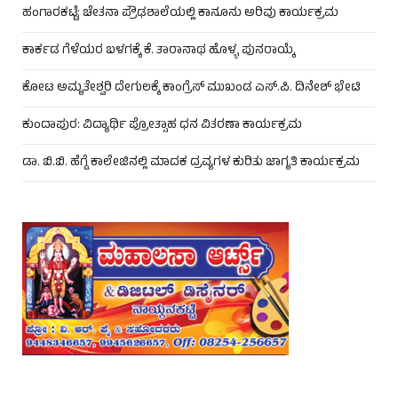
ಹಂಗಾರಕಟ್ಟೆ: ಚೇತನಾ ಪ್ರೌಢಶಾಲೆಯಲ್ಲಿ ಕಾನೂನು ಅರಿವು ಕಾರ್ಯಕ್ರಮ
ಕಾರ್ಕಡ ಗೆಳೆಯರ ಬಳಗಕ್ಕೆ ಕೆ. ತಾರಾನಾಥ ಹೊಳ್ಳ ಪುನರಾಯ್ಕೆ
ಕೋಟ ಅಮೃತೇಶ್ವರಿ ದೇಗುಲಕ್ಕೆ ಕಾಂಗ್ರೆಸ್ ಮುಖಂಡ ಎಸ್.ಪಿ. ದಿನೇಶ್ ಭೇಟಿ
ಕುಂದಾಪುರ: ವಿದ್ಯಾರ್ಥಿ ಪ್ರೋತ್ಸಾಹ ಧನ ವಿತರಣಾ ಕಾರ್ಯಕ್ರಮ
ಡಾ. ಬಿ.ಬಿ. ಹೆಗ್ಡೆ ಕಾಲೇಜಿನಲ್ಲಿ ಮಾದಕ ದ್ರವ್ಯಗಳ ಕುರಿತು ಜಾಗೃತಿ ಕಾರ್ಯಕ್ರಮ