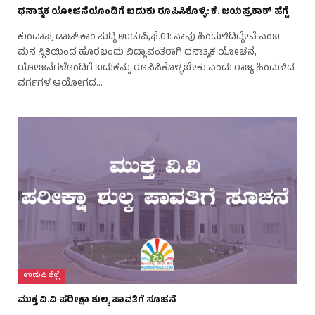
ಧನಾತ್ಮಕ ಯೋಚನೆಯೊಂದಿಗೆ ಬದುಕು ರೂಪಿಸಿಕೊಳ್ಳಿ: ಕೆ. ಜಯಪ್ರಕಾಶ್ ಹೆಗ್ಡೆ
ಕುಂದಾಪ್ರ ಡಾಟ್ ಕಾಂ ಸುದ್ದಿ.ಉಡುಪಿ,ಫೆ.01: ನಾವು ಹಿಂದುಳಿದಿದ್ದೇವೆ ಎಂಬ
ಮನ:ಸ್ಥಿತಿಯಿಂದ ಹೊರಬಂದು ವಿದ್ಯಾವಂತರಾಗಿ ಧನಾತ್ಮಕ ಯೋಚನೆ,
ಯೋಜನೆಗಳೊಂದಿಗೆ ಬದುಕನ್ನು ರೂಪಿಸಿಕೊಳ್ಳಬೇಕು ಎಂದು ರಾಜ್ಯ ಹಿಂದುಳಿದ
ವರ್ಗಗಳ ಆಯೋಗದ…
ಉಡುಪಿ ಜಿಲ್ಲೆ
ಮುಕ್ತ ವಿ.ವಿ ಪರೀಕ್ಷಾ ಶುಲ್ಕ ಪಾವತಿಗೆ ಸೂಚನೆ