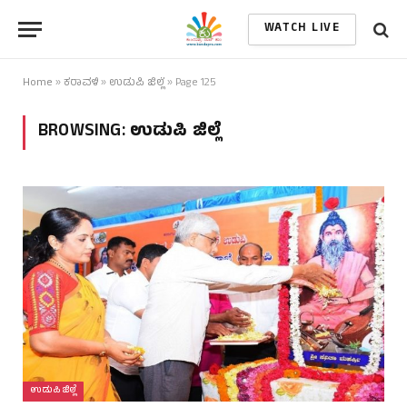
WATCH LIVE
Home
»
ಕರಾವಳಿ
»
ಉಡುಪಿ ಜಿಲ್ಲೆ
»
Page 125
BROWSING:
ಉಡುಪಿ ಜಿಲ್ಲೆ
ಉಡುಪಿ ಜಿಲ್ಲೆ