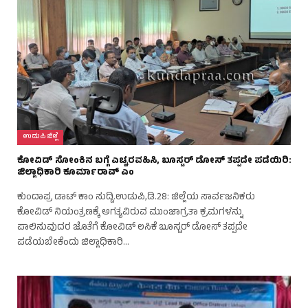
ಉಡುಪಿ ಜಿಲ್ಲೆ
ಕೋವಿಡ್ ಸೋಂಕಿನ ಬಗ್ಗೆ ಎಚ್ಚರವಹಿಸಿ, ಬೂಸ್ಟರ್ ಡೋಸ್ ತಪ್ಪದೇ ಪಡೆಯಿರಿ:
ಜಿಲ್ಲಾಧಿಕಾರಿ ಕೂರ್ಮಾರಾವ್ ಎಂ
ಕುಂದಾಪ್ರ ಡಾಟ್ ಕಾಂ ಸುದ್ದಿ.ಉಡುಪಿ,ಡಿ.28: ಜಿಲ್ಲೆಯ ಸಾರ್ವಜನಿಕರು
ಕೋವಿಡ್ ನಿಯಂತ್ರಣಕ್ಕೆ ಅಗತ್ಯವಿರುವ ಮುಂಜಾಗ್ರತಾ ಕ್ರಮಗಳನ್ನು
ಪಾಲಿಸುವುದರ ಜೊತೆಗೆ ಕೋವಿಡ್ ಲಸಿಕೆ ಬೂಸ್ಟರ್ ಡೋಸ್ ತಪ್ಪದೇ
ಪಡೆಯಬೇಕೆಂದು ಜಿಲ್ಲಾಧಿಕಾರಿ…