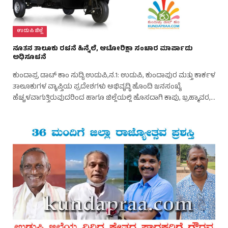
ಉಡುಪಿ ಜಿಲ್ಲೆ
ನೂತನ ತಾಲೂಕು ರಚನೆ ಹಿನ್ನೆಲೆ, ಆಟೋರಿಕ್ಷಾ ಸಂಚಾರ ಮಾರ್ಪಾಡು
ಅಧಿಸೂಚನೆ
ಕುಂದಾಪ್ರ ಡಾಟ್ ಕಾಂ ಸುದ್ದಿ.ಉಡುಪಿ,ನ.1: ಉಡುಪಿ, ಕುಂದಾಪುರ ಮತ್ತು ಕಾರ್ಕಳ
ತಾಲೂಕುಗಳ ವ್ಯಾಪ್ತಿಯ ಪ್ರದೇಶಗಳು ಅಭಿವೃದ್ಧಿ ಹೊಂದಿ ಜನಸಂಖ್ಯೆ
ಹೆಚ್ಚಳವಾಗುತ್ತಿರುವುದರಿಂದ ಹಾಗೂ ಜಿಲ್ಲೆಯಲ್ಲಿ ಹೊಸದಾಗಿ ಕಾಪು, ಬ್ರಹ್ಮಾವರ,…