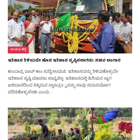
ಉಡುಪಿ ಜಿಲ್ಲೆ
ಇತಿಹಾಸ ತಿಳಿಯದೇ ಹೊಸ ಇತಿಹಾಸ ಸೃಷ್ಠಿಸಲಾಗದು: ಸಚಿವ ಅಂಗಾರ
ಕುಂದಾಪ್ರ ಡಾಟ್ ಕಾಂ ಸುದ್ದಿ.ಉಡುಪಿ: ಇತಿಹಾಸವನ್ನು ತಿಳಿದುಕೊಳ್ಳದೇ
ಇತಿಹಾಸ ಸೃಷ್ಠಿ ಮಾಡಲು ಸಾಧ್ಯವಿಲ್ಲ. ಇತಿಹಾಸದಲ್ಲಿ ಹಿರಿಯರ ತ್ಯಾಗ
ಬಲಿದಾನದಿಂದ ಸಿಕ್ಕಿರುವ ಸ್ವಾತಂತ್ರö್ಯವನ್ನು ನಾವು ಸದುಪಯೋಗ
ಪಡಿಸಿಕೊಳ್ಳಬೇಕು ಎಂದು…