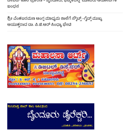
ಡೇವಿಡ್ ಕೊಲೆ ಪ್ರಕರಣ – ಬೈಂದೂರು, ಭಟ್ಕಳದಲ್ಲಿ ಮೂವರು ಆರೋಪಿಗಳ
ಬಂಧನ
ಶ್ರೀ ವೆಂಕಟರಮಣ ಆಂಗ್ಲ ಮಾಧ್ಯಮ ಶಾಲೆಗೆ ಸ್ಕೌಟ್ಸ್ –ಗೈಡ್ಸ್ ಮುಖ್ಯ
ಆಯುಕ್ತರಾದ ಡಾ. ಪಿ.ಜಿ.ಆರ್ ಸಿಂಧ್ಯಾ ಭೇಟಿ