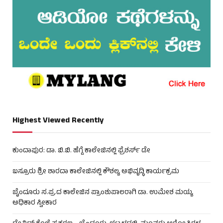
Highest Viewed Recently
ಕುಂದಾಪುರ: ಡಾ. ಬಿ.ಬಿ. ಹೆಗ್ಡೆ ಕಾಲೇಜಿನಲ್ಲಿ ಫ್ರೆಶರ್ಸ್ ಡೇ
ಬಸ್ರೂರು ಶ್ರೀ ಶಾರದಾ ಕಾಲೇಜಿನಲ್ಲಿ ಕೌಶಲ್ಯ ಅಭಿವೃದ್ಧಿ ಕಾರ್ಯಕ್ರಮ
ಬೈಂದೂರು ಸ.ಪ್ರ.ದ ಕಾಲೇಜಿನ ಪ್ರಾಂಶುಪಾಲರಾಗಿ ಡಾ. ಉಮೇಶ ಮಯ್ಯ
ಅಧಿಕಾರ ಸ್ವೀಕಾರ