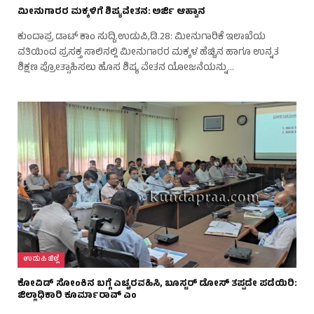
ಮೀನುಗಾರರ ಮಕ್ಕಳಿಗೆ ಶಿಷ್ಯವೇತನ: ಅರ್ಜಿ ಆಹ್ವಾನ
ಕುಂದಾಪ್ರ ಡಾಟ್ ಕಾಂ ಸುದ್ದಿ.ಉಡುಪಿ,ಡಿ.28: ಮೀನುಗಾರಿಕೆ ಇಲಾಖೆಯ
ವತಿಯಿಂದ ಪ್ರಸಕ್ತ ಸಾಲಿನಲ್ಲಿ ಮೀನುಗಾರರ ಮಕ್ಕಳ ಹೆಚ್ಚಿನ ಹಾಗೂ ಉನ್ನತ
ಶಿಕ್ಷಣ ಪ್ರೋತ್ಸಾಹಿಸಲು ಹೊಸ ಶಿಷ್ಯ ವೇತನ ಯೋಜನೆಯನ್ನು…
ಉಡುಪಿ ಜಿಲ್ಲೆ
ಕೋವಿಡ್ ಸೋಂಕಿನ ಬಗ್ಗೆ ಎಚ್ಚರವಹಿಸಿ, ಬೂಸ್ಟರ್ ಡೋಸ್ ತಪ್ಪದೇ ಪಡೆಯಿರಿ:
ಜಿಲ್ಲಾಧಿಕಾರಿ ಕೂರ್ಮಾರಾವ್ ಎಂ