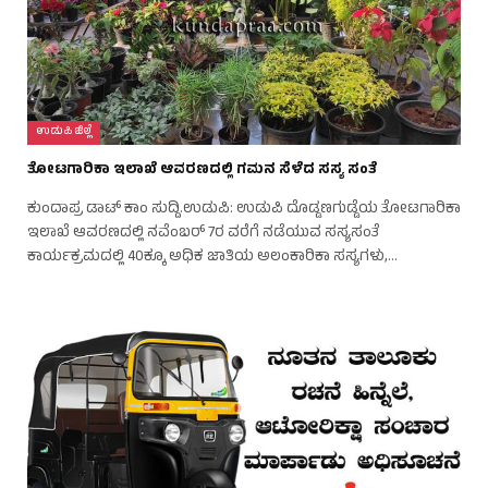
ಉಡುಪಿ ಜಿಲ್ಲೆ
ತೋಟಗಾರಿಕಾ ಇಲಾಖೆ ಆವರಣದಲ್ಲಿ ಗಮನ ಸೆಳೆದ ಸಸ್ಯ ಸಂತೆ
ಕುಂದಾಪ್ರ ಡಾಟ್ ಕಾಂ ಸುದ್ದಿ.ಉಡುಪಿ: ಉಡುಪಿ ದೊಡ್ಡಣಗುಡ್ಡೆಯ ತೋಟಗಾರಿಕಾ
ಇಲಾಖೆ ಆವರಣದಲ್ಲಿ ನವೆಂಬರ್ 7ರ ವರೆಗೆ ನಡೆಯುವ ಸಸ್ಯಸಂತೆ
ಕಾರ್ಯಕ್ರಮದಲ್ಲಿ 40ಕ್ಕೂ ಅಧಿಕ ಜಾತಿಯ ಅಲಂಕಾರಿಕಾ ಸಸ್ಯಗಳು,…