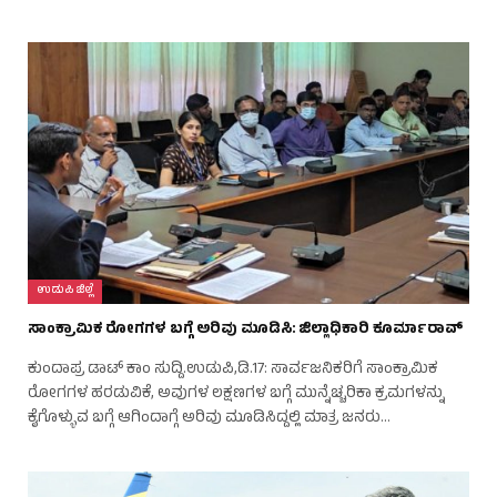
ಉಡುಪಿ ಜಿಲ್ಲೆ
ಸಾಂಕ್ರಾಮಿಕ ರೋಗಗಳ ಬಗ್ಗೆ ಅರಿವು ಮೂಡಿಸಿ: ಜಿಲ್ಲಾಧಿಕಾರಿ ಕೂರ್ಮಾರಾವ್
ಕುಂದಾಪ್ರ ಡಾಟ್ ಕಾಂ ಸುದ್ದಿ.ಉಡುಪಿ,ಡಿ.17: ಸಾರ್ವಜನಿಕರಿಗೆ ಸಾಂಕ್ರಾಮಿಕ
ರೋಗಗಳ ಹರಡುವಿಕೆ, ಅವುಗಳ ಲಕ್ಷಣಗಳ ಬಗ್ಗೆ ಮುನ್ನೆಚ್ಚರಿಕಾ ಕ್ರಮಗಳನ್ನು
ಕೈಗೊಳ್ಳುವ ಬಗ್ಗೆ ಆಗಿಂದಾಗ್ಗೆ ಅರಿವು ಮೂಡಿಸಿದ್ದಲ್ಲಿ ಮಾತ್ರ ಜನರು…