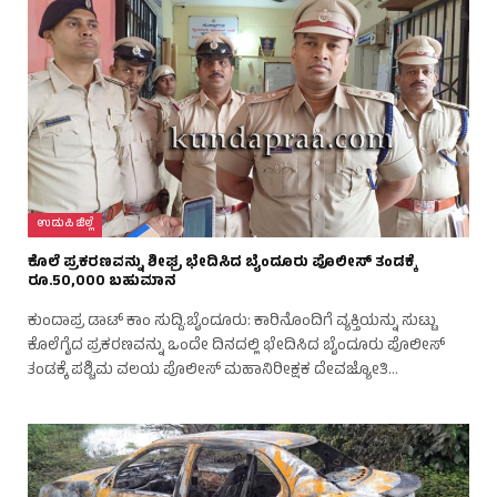
ಉಡುಪಿ ಜಿಲ್ಲೆ
ಕೊಲೆ ಪ್ರಕರಣವನ್ನು ಶೀಘ್ರ ಭೇದಿಸಿದ ಬೈಂದೂರು ಪೊಲೀಸ್ ತಂಡಕ್ಕೆ
ರೂ.50,000 ಬಹುಮಾನ
ಕುಂದಾಪ್ರ ಡಾಟ್ ಕಾಂ ಸುದ್ದಿ.ಬೈಂದೂರು: ಕಾರಿನೊಂದಿಗೆ ವ್ಯಕ್ತಿಯನ್ನು ಸುಟ್ಟು
ಕೊಲೆಗೈದ ಪ್ರಕರಣವನ್ನು ಒಂದೇ ದಿನದಲ್ಲಿ ಭೇದಿಸಿದ ಬೈಂದೂರು ಪೊಲೀಸ್
ತಂಡಕ್ಕೆ ಪಶ್ಚಿಮ ವಲಯ ಪೊಲೀಸ್ ಮಹಾನಿರೀಕ್ಷಕ ದೇವಜ್ಯೋತಿ…