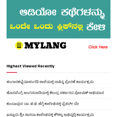
Highest Viewed Recently
ಹಂಗಾರಕಟ್ಟೆ ದೂಳಂಗಡಿ ಶಾಲೆಯಲ್ಲಿ ಸಾಹಿತ್ಯ ಪ್ರೇರಣೆ ಕಾರ್ಯಕ್ರಮ
ಹೊಸಬೆಂಗ್ರೆ ಅಂಗನವಾಡಿಯಲ್ಲಿ ಕೇಂದ್ರ ಸರ್ಕಾರದ ಪೋಷಣ್ ಅಭಿಯಾನ
ಕುಂದಾಪುರ: ಡಾ. ಬಿ.ಬಿ. ಹೆಗ್ಡೆ ಕಾಲೇಜಿನಲ್ಲಿ ಫ್ರೆಶರ್ಸ್ ಡೇ
ಬಸ್ರೂರು ಶ್ರೀ ಶಾರದಾ ಕಾಲೇಜಿನಲ್ಲಿ ಕೌಶಲ್ಯ ಅಭಿವೃದ್ಧಿ ಕಾರ್ಯಕ್ರಮ