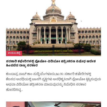
ಉಡುಪಿ ಜಿಲ್ಲೆ
ಸರಕಾರಿ ಕಛೇರಿಗಳಲ್ಲಿ ಪೊಟೋ-ವಿಡಿಯೋ ಚಿತ್ರೀಕರಣ ನಿಷೇಧ ಆದೇಶ
ಹಿಂಪಡೆದ ರಾಜ್ಯ ಸರಕಾರ
ಕುಂದಾಪ್ರ ಡಾಟ್ ಕಾಂ ಸುದ್ದಿ.ಬೆಂಗಳೂರು,ಜು.16: ಸರ್ಕಾರಿ ಕಚೇರಿಗಳಲ್ಲಿ
ಕೆಲಸದ ಅವಧಿಯಲ್ಲಿ ಖಾಸಗಿ ವ್ಯಕ್ತಿಗಳು ಅನಧಿಕೃತವಾಗಿ ಫೋಟೋ ಕ್ಲಿಕ್ಕಿಸುವುದು
ಅಥವಾ ವಿಡಿಯೋ ಚಿತ್ರೀಕರಣ ಮಾಡುವುದನ್ನು ನಿಷೇಧಿಸಿ ಸರಕಾರ
ಹೊರಡಿಸಿದ್ದ…