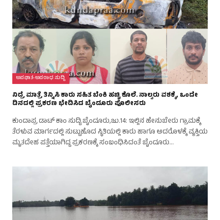
ಅಪಘಾತ-ಅಪರಾಧ ಸುದ್ದಿ
ನಿದ್ರೆ ಮಾತ್ರೆ ತಿನ್ನಿಸಿ ಕಾರು ಸಹಿತ ಬೆಂಕಿ ಹಚ್ಚಿ ಕೊಲೆ. ನಾಲ್ವರು ವಶಕ್ಕೆ, ಒಂದೇ
ದಿನದಲ್ಲಿ ಪ್ರಕರಣ ಭೇದಿಸಿದ ಬೈಂದೂರು ಪೊಲೀಸರು
ಕುಂದಾಪ್ರ ಡಾಟ್ ಕಾಂ ಸುದ್ದಿ.ಬೈಂದೂರು,ಜು.14: ಇಲ್ಲಿನ ಹೇನುಬೇರು ಗ್ರಾಮಕ್ಕೆ
ತೆರಳುವ ಮಾರ್ಗದಲ್ಲಿ ಸುಟ್ಟುಹೊದ ಸ್ಥಿತಿಯಲ್ಲಿ ಕಾರು ಹಾಗೂ ಅದರೊಳಕ್ಕೆ ವ್ಯಕ್ತಿಯ
ಮೃತದೇಹ ಪತ್ತೆಯಾಗಿದ್ದ ಪ್ರಕರಣಕ್ಕೆ ಸಂಬಂಧಿಸಿದಂತೆ ಬೈಂದೂರು…