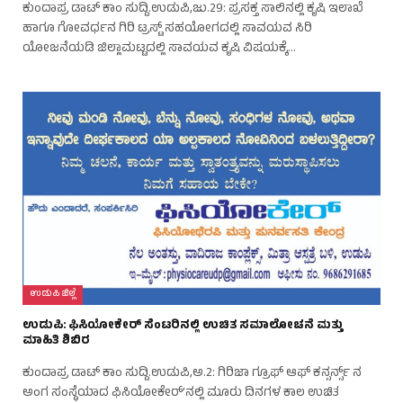
ಕುಂದಾಪ್ರ ಡಾಟ್ ಕಾಂ ಸುದ್ದಿ.ಉಡುಪಿ,ಜು.29: ಪ್ರಸಕ್ತ ಸಾಲಿನಲ್ಲಿ ಕೃಷಿ ಇಲಾಖೆ
ಹಾಗೂ ಗೋವರ್ಧನ ಗಿರಿ ಟ್ರಸ್ಟ್ ಸಹಯೋಗದಲ್ಲಿ ಸಾವಯವ ಸಿರಿ
ಯೋಜನೆಯಡಿ ಜಿಲ್ಲಾಮಟ್ಟದಲ್ಲಿ ಸಾವಯವ ಕೃಷಿ ವಿಷಯಕ್ಕೆ…
ಉಡುಪಿ ಜಿಲ್ಲೆ
ಉಡುಪಿ: ಫಿಸಿಯೋಕೇರ್ ಸೆಂಟರಿನಲ್ಲಿ ಉಚಿತ ಸಮಾಲೋಚನೆ ಮತ್ತು
ಮಾಹಿತಿ ಶಿಬಿರ
ಕುಂದಾಪ್ರ ಡಾಟ್ ಕಾಂ ಸುದ್ದಿ.ಉಡುಪಿ,ಅ.2: ಗಿರಿಜಾ ಗ್ರೂಫ್ ಆಫ್ ಕನ್ಸರ್ನ್ಸ್ ನ
ಅಂಗ ಸಂಸ್ಥೆಯಾದ ಫಿಸಿಯೋಕೇರ್’ನಲ್ಲಿ ಮೂರು ದಿನಗಳ ಕಾಲ ಉಚಿತ