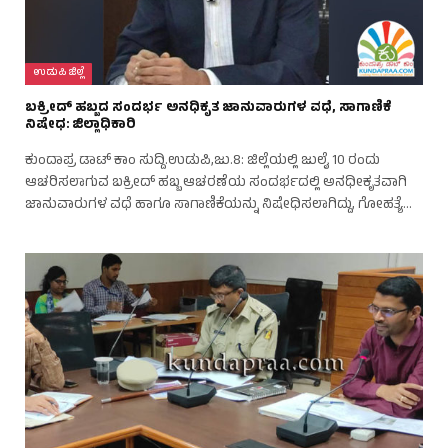
ಉಡುಪಿ ಜಿಲ್ಲೆ
ಬಕ್ರೀದ್ ಹಬ್ಬದ ಸಂದರ್ಭ ಅನಧಿಕೃತ ಜಾನುವಾರುಗಳ ವಧೆ, ಸಾಗಾಣಿಕೆ
ನಿಷೇಧ: ಜಿಲ್ಲಾಧಿಕಾರಿ
ಕುಂದಾಪ್ರ ಡಾಟ್ ಕಾಂ ಸುದ್ದಿ.ಉಡುಪಿ,ಜು.8: ಜಿಲ್ಲೆಯಲ್ಲಿ ಜುಲೈ 10 ರಂದು
ಆಚರಿಸಲಾಗುವ ಬಕ್ರೀದ್ ಹಬ್ಬ ಆಚರಣೆಯ ಸಂದರ್ಭದಲ್ಲಿ ಅನಧೀಕೃತವಾಗಿ
ಜಾನುವಾರುಗಳ ವಧೆ ಹಾಗೂ ಸಾಗಾಣಿಕೆಯನ್ನು ನಿಷೇಧಿಸಲಾಗಿದ್ದು, ಗೋಹತ್ಯೆ…