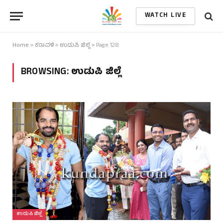
WATCH LIVE
Home
»
ಕರಾವಳಿ
»
ಉಡುಪಿ ಜಿಲ್ಲೆ
»
Page 128
BROWSING:
ಉಡುಪಿ ಜಿಲ್ಲೆ
ಉಡುಪಿ ಜಿಲ್ಲೆ