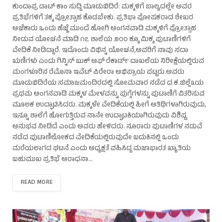
ಕುಂದಾಪ್ರ ಡಾಟ್ ಕಾಂ ಸುದ್ದಿ ಮೂಡುಬಿದಿರೆ: ಮಕ್ಕಳಿಗೆ ಬಾಲ್ಯದಲ್ಲೇ ಅವರ
ಪ್ರತಿಭೆಗಳಿಗೆ ತಕ್ಕ ಪ್ರೋತ್ಸಾಹ ಕೊಡಬೇಕು. ಪ್ರತಿಭಾ ಪೋಷಕರಾದ ಶೇಖರ
ಅಜೆಕಾರು ಒಂದು ಹೆಜ್ಜೆ ಮುಂದೆ ಹೋಗಿ ಅಂಗನವಾಡಿ ಮಕ್ಕಳಿಗೆ ಪ್ರೋತ್ಸಾಹ
ನೀಡುವ ಯೋಚನೆ ಮಾಡಿ ೧೭ ಶಾಲೆಯ ೨೦೦ ಕ್ಕೂ ಮಿಕ್ಕ ಪುಟಾಣಿಗಳಿಗೆ
ವೇದಿಕೆ ನೀಡಿದ್ದಾರೆ. ಇದೊಂದು ವಿಭಿನ್ನ ಯೋಚನೆ,ಅವರಿಗೆ ನಾವು ಸದಾ
ಋಣಿಗಳು ಎಂದು ಗಿನ್ನಿಸ್ ಬುಕ್ ಆಫ್ ರೆಕಾರ್ಡ್ ದಾಖಲೆಯ ನಿರೀಕ್ಷೆಯಲ್ಲಿರುವ
ಮಂಗಳೂರಿನ ರೆಮೊನಾ ಇವೆಟ್ ಪಿರೇರಾ ಅಭಿಪ್ರಾಯ ಪಟ್ಟರು.ಅವರು
ಮೂಡುಬಿದಿರೆಯ ಸಮಾಜಮಂದಿರದಲ್ಲಿ ಸೋಮವಾರ ನಡೆದ ದ.ಕ.ಜಿಲ್ಲೆ೩ಯ
ಪ್ರಥಮ ಅಂಗನವಾಡಿ ಮಕ್ಕಳ ಮೇಳವನ್ನು ಪುಗ್ಗೆಗಳನ್ನು ಪುಟಾಣಿಗೆ ವಿತರಿಸುವ
ಮೂಲಕ ಉದ್ಘಾಟಿಸಿದರು. ಮಕ್ಕಳೇ ವೇದಿಕೆಯಲ್ಲಿ ಹೀಗೆ ಅತಿಥಿಗಳಾಗಿರುವುದು,
ಇನ್ನೂ ಶಾಲೆಗೆ ಹೋಗುತ್ತಿರುವ ನಾನೇ ಉದ್ಘಾಟಕಿಯಾಗಿರುವುದು ವಿಶಿಷ್ಟ
ಅನುಭವ ನೀಡಿದೆ ಎಂದು ಅವರು ಹೇಳಿದರು. ನೂರಾರು ಪುಟಾಣಿಗಳ ನಡುವೆ
ನಡೆದ ಪುಟಾಣಿಲೋಕದ ವೇದಿಕೆಯಲ್ಲಿರುವುದೇ ಬದುಕಿನಲ್ಲಿ ಒಂದು
ಮರೆಯಲಾಗದ ಘಟನೆ ಎಂದು ಅಧ್ಯಕ್ಷತೆ ವಹಿಸಿದ್ದ ಮಜಾಭಾರತ ಖ್ಯಾತಿಯ
ಬಹುಮುಖ ಪ್ರತಿಭೆ ಆರಾಧನಾ…
READ MORE