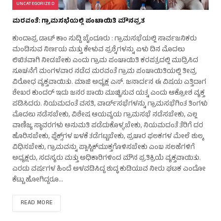
UNCATEGORIZED
ಮರವಂತೆ: ಗ್ರಾಮಸಭೆಯಲ್ಲಿ ಪಂಚಾಯಿತಿ ಮೌನವ್ರತ
ಕುಂದಾಪ್ರ ಡಾಟ್ ಕಾಂ ಸುದ್ದಿ ಬೈಂದೂರು : ಗ್ರಾಮಸಭೆಯಲ್ಲಿ ಸಾರ್ವಜನಿಕರು
ಮಂಡಿಸುವ ನಿರ್ಣಯ ಮತ್ತು ಕೇಳುವ ಪ್ರಶ್ನೆಗಳನ್ನು ಏಳು ದಿನ ಮೊದಲು
ಲಿಖಿತವಾಗಿ ನೀಡಬೇಕು ಎಂದು ಗ್ರಾಮ ಪಂಚಾಯಿತಿ ಕರಪತ್ರದಲ್ಲಿ ಮುದ್ರಿಸಿದ
ಸೂಚನೆಗೆ ಮಂಗಳವಾರ ನಡೆದ ಮರವಂತೆ ಗ್ರಾಮ ಪಂಚಾಯಿತಿಯಲ್ಲಿ ತೀವ್ರ
ವಿರೋಧ ವ್ಯಕ್ತವಾಯಿತು. ಮಾಜಿ ಅಧ್ಯಕ್ಷ ಎಸ್. ಜನಾರ್ದನ ಈ ವಿಷಯ ಎತ್ತಿದಾಗ
ಶೇಖರ ಕುಂದರ್ ಇದು ಜನರ ಬಾಯಿ ಮುಚ್ಚಿಸುವ ಯತ್ನ ಎಂದು ಆಕ್ರೋಶ ವ್ಯಕ್ತ
ಪಡಿಸಿದರು. ನಿಯಮದಂತೆ ವಸತಿ, ವಾರ್ಡ್‌ಸಭೆಗಳನ್ನು ಗ್ರಾಮಸಭೆಗಿಂತ ತಿಂಗಳು
ಮೊದಲು ನಡೆಸಬೇಕು, ವಿಶೇಷ ಆಯವ್ಯಯ ಗ್ರಾಮಸಭೆ ನಡೆಸಬೇಕು, ಎಲ್ಲ
ವಾಣಿಜ್ಯ ಸ್ಥಾವರಗಳು ಅನುಮತಿ ಪಡೆದುಕೊಳ್ಳಬೇಕು, ನಿಯಮದಂತೆ ತೆರಿಗೆ ದರ
ಹೊರಿಸಬೇಕು, ಫ್ಲೆಕ್ಸ್‌ಗಳ ಬಳಕೆ ತಡೆಗಟ್ಟಬೇಕು, ಪ್ರಚಾರ ಫಲಕಗಳ ಮೇಲೆ ಶುಲ್ಕ
ವಿಧಿಸಬೇಕು, ಗ್ರಾಮವನ್ನು ಪ್ಲಾಸ್ಟಿಕ್‌ಮುಕ್ತಗೊಳಿಸಬೇಕು ಎಂಬ ಸಲಹೆಗಳಿಗೆ
ಅಧ್ಯಕ್ಷರು, ಸದಸ್ಯರು ಮತ್ತು ಅಧಿಕಾರಿಗಳಿಂದ ಮೌನ ಪ್ರತಿಕ್ರಿಯೆ ವ್ಯಕ್ತವಾಯಿತು.
ಎರಡು ವರ್ಷಗಳ ಹಿಂದೆ ಅಳವಡಿಸಿದ್ದ ಶುದ್ಧ ಕುಡಿಯುವ ನೀರು ಘಟಕ ಎಂದೋ
ಕೆಟ್ಟು ಹೋಗಿದ್ದರೂ…
READ MORE