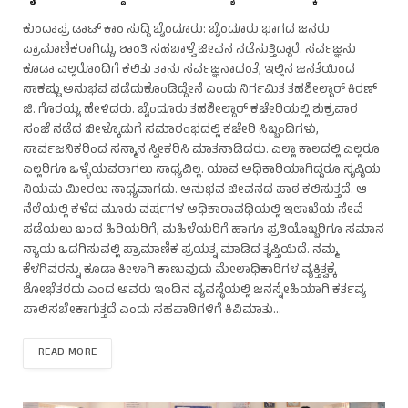
ಕುಂದಾಪ್ರ ಡಾಟ್ ಕಾಂ ಸುದ್ದಿ ಬೈಂದೂರು: ಬೈಂದೂರು ಭಾಗದ ಜನರು
ಪ್ರಾಮಾಣಿಕರಾಗಿದ್ದು, ಶಾಂತಿ ಸಹಬಾಳ್ವೆ ಜೀವನ ನಡೆಸುತ್ತಿದ್ದಾರೆ. ಸರ್ವಜ್ಞನು
ಕೂಡಾ ಎಲ್ಲರೊಂದಿಗೆ ಕಲಿತು ತಾನು ಸರ್ವಜ್ಞನಾದಂತೆ, ಇಲ್ಲಿನ ಜನತೆಯಿಂದ
ಸಾಕಷ್ಟು ಅನುಭವ ಪಡೆದುಕೊಂಡಿದ್ದೇನೆ ಎಂದು ನಿರ್ಗಮಿತ ತಹಶೀಲ್ದಾರ್ ಕಿರಣ್
ಜಿ. ಗೊರಯ್ಯ ಹೇಳಿದರು. ಬೈಂದೂರು ತಹಶೀಲ್ದಾರ್ ಕಚೇರಿಯಲ್ಲಿ ಶುಕ್ರವಾರ
ಸಂಜೆ ನಡೆದ ಬೀಳ್ಕೊಡುಗೆ ಸಮಾರಂಭದಲ್ಲಿ ಕಚೇರಿ ಸಿಬ್ಬಂದಿಗಳು,
ಸಾರ್ವಜನಿಕರಿಂದ ಸನ್ಮಾನ ಸ್ವೀಕರಿಸಿ ಮಾತನಾಡಿದರು. ಎಲ್ಲಾ ಕಾಲದಲ್ಲಿ ಎಲ್ಲರೂ
ಎಲ್ಲರಿಗೂ ಒಳ್ಳೆಯವರಾಗಲು ಸಾಧ್ಯವಿಲ್ಲ. ಯಾವ ಅಧಿಕಾರಿಯಾಗಿದ್ದರೂ ಸೃಷ್ಠಿಯ
ನಿಯಮ ಮೀರಲು ಸಾಧ್ಯವಾಗದು. ಅನುಭವ ಜೀವನದ ಪಾಠ ಕಲಿಸುತ್ತದೆ. ಆ
ನೆಲೆಯಲ್ಲಿ ಕಳೆದ ಮೂರು ವರ್ಷಗಳ ಅಧಿಕಾರಾವಧಿಯಲ್ಲಿ ಇಲಾಖೆಯ ಸೇವೆ
ಪಡೆಯಲು ಬಂದ ಹಿರಿಯರಿಗೆ, ಮಹಿಳೆಯರಿಗೆ ಹಾಗೂ ಪ್ರತಿಯೊಬ್ಬರಿಗೂ ಸಮಾನ
ನ್ಯಾಯ ಒದಗಿಸುವಲ್ಲಿ ಪ್ರಾಮಾಣಿಕ ಪ್ರಯತ್ನ ಮಾಡಿದ ತೃಪ್ತಿಯಿದೆ. ನಮ್ಮ
ಕೆಳಗಿವರನ್ನು ಕೂಡಾ ಕೀಳಾಗಿ ಕಾಣುವುದು ಮೇಲಾಧಿಕಾರಿಗಳ ವ್ಯಕ್ತಿತ್ವಕ್ಕೆ
ಶೋಭೆತರದು ಎಂದ ಅವರು ಇಂದಿನ ವ್ಯವಸ್ಥೆಯಲ್ಲಿ ಜನಸ್ನೇಹಿಯಾಗಿ ಕರ್ತವ್ಯ
ಪಾಲಿಸಬೇಕಾಗುತ್ತದೆ ಎಂದು ಸಹಪಾಠಿಗಳಿಗೆ ಕಿವಿಮಾತು…
READ MORE