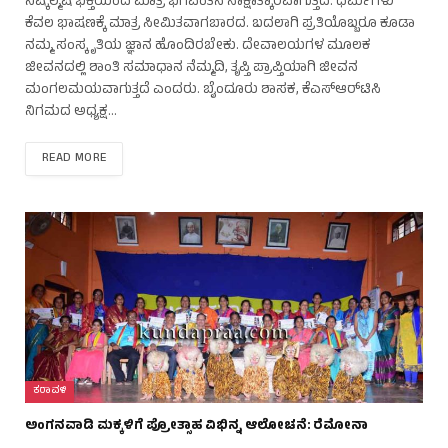
ನಿಷ್ಕಲ್ಮಷ ಭಕ್ತಿಯಿಂದ ಮಾತ್ರ ಭಗವಂತನ ಸಾಕ್ಷಾತ್ಕಾರವಾಗುತ್ತದೆ. ಧರ್ಮಗಳು
ಕೆವಲ ಭಾಷಣಕ್ಕೆ ಮಾತ್ರ ಸೀಮಿತವಾಗಬಾರದ. ಬದಲಾಗಿ ಪ್ರತಿಯೊಬ್ಬರೂ ಕೂಡಾ
ನಮ್ಮ ಸಂಸ್ಕೃತಿಯ ಜ್ಞಾನ ಹೊಂದಿರಬೇಕು. ದೇವಾಲಯಗಳ ಮೂಲಕ
ಜೀವನದಲ್ಲಿ ಶಾಂತಿ ಸಮಾಧಾನ ನೆಮ್ಮದಿ, ತೃಪ್ತಿ ಪ್ರಾಪ್ತಿಯಾಗಿ ಜೀವನ
ಮಂಗಲಮಯವಾಗುತ್ತದೆ ಎಂದರು. ಬೈಂದೂರು ಶಾಸಕ, ಕೆಎಸ್‌ಆರ್‌ಟಿಸಿ
ನಿಗಮದ ಅಧ್ಯಕ್ಷ…
READ MORE
ಕರಾವಳಿ
ಅಂಗನವಾಡಿ ಮಕ್ಕಳಿಗೆ ಪ್ರೋತ್ಸಾಹ ವಿಭಿನ್ನ ಆಲೋಚನೆ: ರೆಮೋನಾ