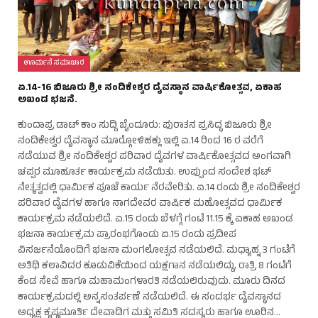
ಊರ್ಮನೆ ಸಮಾಚಾರ
ಏ.14-16 ಬಿಜೂರು ಶ್ರೀ ನಂದಿಕೇಶ್ವರ ದೈವಸ್ಥಾನ ವಾರ್ಷಿಕೋತ್ಸವ, ಏಕಾಹ
ಅಖಂಡ ಭಜನೆ.
ಕುಂದಾಪ್ರ ಡಾಟ್ ಕಾಂ ಸುದ್ದಿ ಬೈಂದೂರು: ಪುರಾತನ ಪ್ರಸಿದ್ಧ ಬಿಜೂರು ಶ್ರೀ
ನಂದಿಕೇಶ್ವರ ದೈವಸ್ಥಾನ ಮೂರ‍್ಗೋಳಿಹಕ್ಲು ಇಲ್ಲಿ ಏ.14 ರಿಂದ 16 ರ ವರೆಗೆ
ನಡೆಯುವ ಶ್ರೀ ನಂದಿಕೇಶ್ವರ ಪರಿವಾರ ದೈವಗಳ ವಾರ್ಷಿಕೋತ್ಸವದ ಅಂಗವಾಗಿ
ಚಪ್ಪರ ಮೂಹೂರ್ತ ಕಾರ್ಯಕ್ರಮ ನಡೆಯಿತು. ಉಪ್ಪುಂದ ಸಂದೇಶ ಭಟ್
ನೇತೃತ್ವದಲ್ಲಿ ಧಾರ್ಮಿಕ ಪೂಜೆ ಕಾರ್ಯ ನೆರವೇರಿತು. ಏ.14 ರಂದು ಶ್ರೀ ನಂದಿಕೇಶ್ವರ
ಪರಿವಾರ ದೈವಗಳ ಹಾಗೂ ನಾಗದೇವರ ವಾರ್ಷಿಕ ಮಹೋತ್ಸವದ ಧಾರ್ಮಿಕ
ಕಾರ್ಯಕ್ರಮ ನಡೆಯಲಿದೆ. ಏ.15 ರಂದು ಬೆಳಗ್ಗೆ ಗಂಟೆ 11.15 ಕ್ಕೆ ಏಕಾಹ ಅಖಂಡ
ಭಜನಾ ಕಾರ್ಯಕ್ರಮ ಪ್ರಾರಂಭಗೊಂಡು ಏ.15 ರಂದು ಪ್ರದೀಪ
ವಿಸರ್ಜನೆಯೊಂದಿಗೆ ಭಜನಾ ಮಂಗಲೋತ್ಸವ ನಡೆಯಲಿದೆ. ಮಧ್ಯಾಹ್ನ 3 ಗಂಟೆಗೆ
ಅತಿಥಿ ಕಲಾವಿದರ ಕೂಡುವಿಕೆಯಿಂದ ಯಕ್ಷಗಾನ ನಡೆಯಲಿದ್ದು, ರಾತ್ರಿ 8 ಗಂಟೆಗೆ
ಕೆಂಡ ಸೇವೆ ಹಾಗೂ ಮಹಾಮಂಗಳಾರತಿ ನಡೆಯಲಿರುವುದು. ಮೂರು ದಿನದ
ಕಾರ್ಯಕ್ರಮದಲ್ಲಿ ಅನ್ನಸಂತರ್ಪಣೆ ನಡೆಯಲಿದೆ. ಈ ಸಂದರ್ಭ ದೈವಸ್ಥಾನದ
ಅಧ್ಯಕ್ಷ ಕೃಷ್ಣಮೂರ್ತಿ ದೇವಾಡಿಗ ಮತ್ತು ಸಮಿತಿ ಸದಸ್ಯರು ಹಾಗೂ ಊರಿನ…