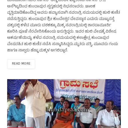
ಮನೆಮಾತಾಗಿ ಹುಲಿ ನಾಗೇಶ್ ಅಣ್ಣ ಎಂದೇ ಖ್ಯಾತರಾದ ನಾಗೇಶ್ (75)
ಅಸೌಖ್ಯದಿಂದ ಕುಂದಾಪುರ ಸ್ವಗೃಹದಲ್ಲಿ ನಿಧನರಾದರು. ಚಾಲಕ
ವೃತ್ತಿಮಾಡಿಕೊಂಡಿದ್ದ ಅವರು ಹವ್ಯಾಸವಾಗಿ ನವರಾತ್ರಿ ಸಮಯದಲ್ಲಿ ಹುಲಿ ಕುಣಿತ
ನಡೆಸುತ್ತಿದ್ದರು. ಕುಂದಾಪುರ ಶ್ರೀ ಕುಂದೇಶ್ವರ ದೇವಸ್ಥಾನ ಎದುರು ಮುಖ್ಯರಸ್ತೆ
ಪಕ್ಕದಲ್ಲಿ ಕಳೆದ ಮೂರು ದಶಕಕ್ಕೂ ಮಿಕ್ಕ ನವರಾತ್ರಿಯಲ್ಲಿ ಶಾರದಾಮೂರ್ತಿ
ಕೂರಿಸಿ ಪೂಜೆ ನೆರವೇರಿಸಿಕೊಂಡು ಬರುತ್ತಿದ್ದರು. ಇವರ ಹುಲಿ ವೇಷಕ್ಕೆ ವಿಶೇಷ
ಆಕರ್ಷಣೆಯಿದ್ದು, ಕಳೆದ ನವರಾತ್ರಿ ಸಮಯದಲ್ಲಿ ಕಲಾಕ್ಷೇತ್ರ ಕುಂದಾಪುರ
ವೇಷರಹಿತ ಹುಲಿ ಕುಣಿತ ನಡೆಸಿ ಸನ್ಮಾನಿಸಿದ್ದರು.ಮೃತರು ಪತ್ನಿ, ಮೂವರು ಗಂಡು
ಹಾಗೂ ನಾಲ್ವರು ಹೆಣ್ಣು ಮಕ್ಕಳ ಅಗಲಿದ್ದಾರೆ.
READ MORE