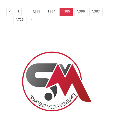
Previous
…
1
1,383
1,384
1,385
1,386
1,387
Next
…
1,726