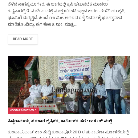
ಸೆಳೆದ ನಾಗಪ್ಪ ಮೊಗೇರ, ಈ ಭಾಗದಲ್ಲಿ ಕೃಷಿ ಚಟುವಟಿಕೆ ಮಾಡಲು
ಕಷ್ಟವಾಗುತ್ತಿದೆ. ಮಳೆಗಾಲದಲ್ಲಿ ಸೂಕ್ತ ಚರಂಡಿ ಇಲ್ಲದ ಕಾರಣ ಮಳೆನೀರು ಕೃಷಿ
ಭೂಮಿಗೆ ನುಗ್ಗುತ್ತಿದೆ. ಹಿಂದೆ ೧೨ ಮೀ. ಅಗಲದ ರಸ್ತೆ ನಿರ್ಮಾಕ್ಕೆ ಭೂಸ್ವಾಧೀನ
ಮಾಡಿಕೊಂಡಿದ್ದು, ಈಗ ಕೇಲ ೬ ಮೀ. ಮಾತ್ರ…
READ MORE
ಊರ್ಮನೆ ಸಮಾಚಾರ
ಸಿದ್ಧರಾಮಯ್ಯ ಸರಕಾರ ಕೃಷಿಕರ, ಕಾರ್ಮಿಕರ ಪರ : ರಾಕೇಶ್ ಮಲ್ಲಿ
ಕುಂದಾಪ್ರ ಡಾಟ್ ಕಾಂ ಸುದ್ದಿ ಕುಂದಾಪುರ: 2013 ರ ಚುನಾವಣಾ ಪ್ರಣಾಳಿಕೆಯಲ್ಲಿ