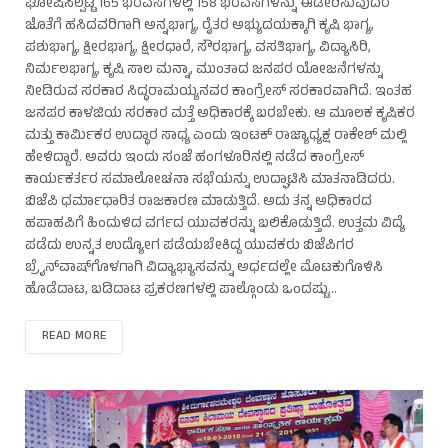
ಘೋಷಿಸಿಲ್ಪಟ್ಟ 165 ಭರವಸೆಗಳಲ್ಲಿ 158 ಭರವಸೆಗಳನ್ನು ಈಡೇರಿಸುವುದರ
ಜೊತೆಗೆ ಹಸಿದವರಿಗಾಗಿ ಅನ್ನಭಾಗ್ಯ, ರೈತರ ಅಭ್ಯುದಯಕ್ಕಾಗಿ ಕೃಷಿ ಭಾಗ್ಯ,
ಪಶುಭಾಗ್ಯ, ಕ್ಷೀರಭಾಗ್ಯ, ಕ್ಷೀರಧಾರೆ, ಸೌರಭಾಗ್ಯ, ವಸತಿಭಾಗ್ಯ, ವಿದ್ಯಾಸಿರಿ,
ನಿರ್ಮಲಭಾಗ್ಯ, ಕೃಷಿ ಸಾಲ ಮನ್ನಾ, ಮುಂತಾದ ಜನಪರ ಯೋಜನೆಗಳನ್ನು
ನೀಡಿರುವ ಸರಕಾರ ಸಿದ್ಧರಾಮಯ್ಯನವರ ಕಾಂಗ್ರೇಸ್ ಸರಕಾರವಾಗಿದೆ. ಇಂತಹ
ಜನಪರ ಕಾಳಜಿಯ ಸರಕಾರ ಮತ್ತೆ ಅಧಿಕಾರಕ್ಕೆ ಬರಬೇಕು. ಆ ಮೂಲಕ ಕೃಷಿಕರ
ಮತ್ತು ಕಾರ್ಮಿಕರ ಉದ್ಧಾರ ಸಾಧ್ಯ ಎಂದು ಇಂಟಕ್ ರಾಜ್ಯಾಧ್ಯಕ್ಷ ರಾಕೇಶ್ ಮಲ್ಲಿ
ಹೇಳಿದ್ದಾರೆ. ಅವರು ಇಂದು ಸಂಜೆ ಹಂಗಳೂರಿನಲ್ಲಿ ನಡೆದ ಕಾಂಗ್ರೇಸ್
ಕಾರ್ಯಕರ್ತರ ಸಮಾಲೋಚನಾ ಸಭೆಯನ್ನು ಉದ್ಘಾಟಿಸಿ ಮಾತನಾಡಿದರು.
ಬಿಜೆಪಿ ಧರ್ಮಾಧಾರಿತ ರಾಜಕಾರಣ ಮಾಡುತ್ತಿದೆ. ಅದು ತನ್ನ ಅಧಿಕಾರದ
ಹಪಾಹಪಿಗೆ ಹಿಂದುಳಿದ ವರ್ಗದ ಯುವಕರನ್ನು ಬಲಿಕೊಡುತ್ತಿದೆ. ಉತ್ತಮ ವಿದ್ಯೆ
ಪಡೆದು ಉನ್ನತ ಉದ್ಯೋಗ ಪಡೆಯಬೇಕಿದ್ದ ಯುವಕರು ಬಿಜೆಪಿಗರ
ಬ್ರೈನ್‌ವಾಷ್‌ಗೊಳಗಾಗಿ ವಿದ್ಯಾಭ್ಯಾಸವನ್ನು ಅರ್ಧದಲ್ಲೇ ಮೊಟಕುಗೊಳಿಸಿ
ಹೊಡೆದಾಟ, ಬಡಿದಾಟ ಪ್ರಕರಣಗಳಲ್ಲಿ ಪಾಲ್ಗೊಂಡು ಒಂದಷ್ಟು…
READ MORE