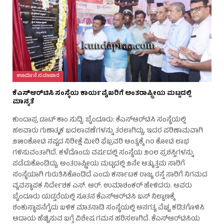
ಊರ್ಮನೆ ಸಮಾಚಾರ
ಕೆಎಸ್‌ಆರ್‌ಟಿಸಿ ಸಂಸ್ಥೆಯ ಕಾರ್ಯವೈಖರಿಗೆ ಅಂತರಾಷ್ಟ್ರೀಯ ಮಟ್ಟದಲ್ಲಿ
ಮಾನ್ಯತೆ
ಕುಂದಾಪ್ರ ಡಾಟ್ ಕಾಂ ಸುದ್ದಿ. ಬೈಂದೂರು: ಕೆಎಸ್‌ಆರ್‌ಟಿಸಿ ಸಂಸ್ಥೆಯಲ್ಲಿ
ಹಲವಾರು ಗುಣಾತ್ಮಕ ಬದಲಾವಣೆಗಳನ್ನು ತರಲಾಗಿದ್ದು, ಇದರ ಪರಿಣಾಮವಾಗಿ
೨೫೦ಕೋಟಿ ನಷ್ಟದ ನಿರೀಕ್ಷೆ ಮೀರಿ ಫೆಬ್ರವರಿ ಅಂತ್ಯಕ್ಕೆ ೧೦ ಕೋಟಿ ಲಾಭ
ಗಳಿಸುವಂತಾಗಿದೆ. ಕಳೆದೊಂದು ವರ್ಷದಲ್ಲಿ ಸಂಸ್ಥೆಯ ೨೦೮ ಪ್ರಶಸ್ತಿಗಳನ್ನು
ಪಡೆದುಕೊಂಡಿದ್ದು, ಅಂತರಾಷ್ಟ್ರೀಯ ಮಟ್ಟದಲ್ಲಿ ೨ನೇ ಅತ್ಯುತ್ತಮ ಸಾರಿಗೆ
ಸಂಸ್ಥೆಯಾಗಿ ಗುರುತಿಸಿಕೊಂಡಿದೆ ಎಂದು ಕರ್ನಾಟಕ ರಾಜ್ಯ ರಸ್ತೆ ಸಾರಿಗೆ ನಿಗಮದ
ವ್ಯವಸ್ಥಾಪಕ ನಿರ್ದೇಶಕ ಎಸ್. ಆರ್. ಉಮಾಶಂಕರ್ ಹೇಳಿದರು. ಅವರು
ಬೈಂದೂರು ಯಡ್ತರೆಯಲ್ಲಿ ನೂತನ ಕೆಎಸ್‌ಆರ್‌ಟಿಸಿ ಬಸ್ ನಿಲ್ದಾಣಕ್ಕೆ
ಶಂಕುಸ್ಥಾಪನೆಗೈದು ಬಳಿಕ ಮಾತನಾಡಿ ಸಂಸ್ಥೆಯಲ್ಲಿ ಅನಗತ್ಯ ವೆಚ್ಚ ಕಡಿತಗೊಳಿಸಿ
ಆದಾಯ ಹೆಚ್ಚಿಸುವ ಬಗ್ಗೆ ವಿಶೇಷ ಗಮನ ಹರಿಸಲಾಗಿದೆ. ಕೆಎಸ್‌ಆರ್‌ಟಿಸಿಯ