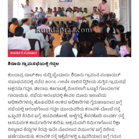
ಊರ್ಮನೆ ಸಮಾಚಾರ
ಶಿರೂರು ಗ್ರಾಮಸಭೆಯಲ್ಲಿ ಗದ್ದಲ
ಕುಂದಾಪ್ರ ಡಾಟ್ ಕಾಂ ಸುದ್ದಿ ಬೈಂದೂರು: ಶಿರೂರು ಗ್ರಾಪಂನ ಪಂಚಾಯತ್
ಸಭಾಭವನದಲ್ಲಿ ನಡೆದ ೨೦೧೭-೧೮ನೇ ಸಾಲಿನ ದ್ವಿತೀಯ ಸುತ್ತಿನ ಗ್ರಾಮಸಭೆ
ಅಕ್ಷರಷಃ ಗದ್ದಲ, ಚೀರಾಟ, ಕೂಗಾಟಕ್ಕೆ ಮೀಸಲಾಗಿ ಒಟ್ಟಾರೆ ಗೊಂದಲಗಳ
ಗೂಡಾಯಿತು. ಸಭೆಯ ಆರಂಭದಲ್ಲಿ ಕೇವಲ ಮೂರು ಇಲಾಖೆಯ
ಅಧಿಕಾರಿಗಳನ್ನು ಹೊತುಪಡಿಸಿ ಉಳಿದ ಅಧಿಕಾರಿಗಳು ಗೈರುಹಾಜರಾದ ಬಗ್ಗೆ
ಸಭೆಯಲ್ಲಿ ಆರಂಭಗೊಂಡ ಗದ್ದಲ ಮುಂದುವರಿದು ಕರಾವಳಿ-ದೊಂಬೆ ರಸ್ತೆ
ಒತ್ತುವರಿ ತೆರವಿನ ಬಗ್ಗೆ, ಹಡವಿನಕೋಣೆ, ಅಳ್ವೆಗದ್ದೆ, ಕೆಸರಕೊಡಿ ಸಂಪರ್ಕ ರಸ್ತೆ
ಅಸಮರ್ಪಕ ಕಾಮಗಾರಿಗಳ ಕುರಿತು, ಅಕ್ರಮವಾಗಿ ನಿರ್ಮಿಣಗೊಂಡ ರಿಕ್ಷಾ
ನಿಲ್ದಾಣದ ಶೆಡ್ಡುಗಳ ತೆರವು ಇವೇ ಮೊದಲಾದ ವಿಷಂiiಗಳ ಬಗ್ಗೆ ವಿಶೇಷ
ಚರ್ಚೆಯಾಯಿತು. ಕರಾವಳಿ ರಸ್ತೆ ಇಕ್ಕೆಡೆಗಳಲ್ಲಿ ಒತ್ತುವರಿಯಾದ ಬಗ್ಗೆ ಗಮನ