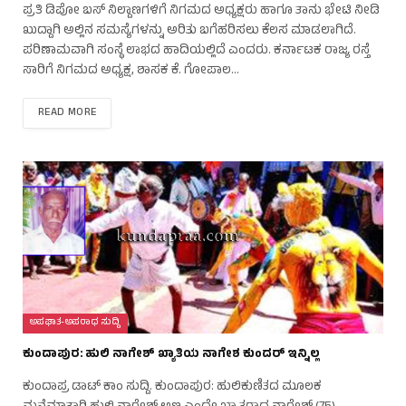
ಪ್ರತಿ ಡಿಪೋ ಬಸ್ ನಿಲ್ದಾಣಗಳಿಗೆ ನಿಗಮದ ಅಧ್ಯಕ್ಷರು ಹಾಗೂ ತಾನು ಭೇಟಿ ನೀಡಿ
ಖುದ್ದಾಗಿ ಅಲ್ಲಿನ ಸಮಸ್ಯೆಗಳನ್ನು ಅರಿತು ಬಗೆಹರಿಸಲು ಕೆಲಸ ಮಾಡಲಾಗಿದೆ.
ಪರಿಣಾಮವಾಗಿ ಸಂಸ್ಥೆ ಲಾಭದ ಹಾದಿಯಲ್ಲಿದೆ ಎಂದರು. ಕರ್ನಾಟಕ ರಾಜ್ಯ ರಸ್ತೆ
ಸಾರಿಗೆ ನಿಗಮದ ಅಧ್ಯಕ್ಷ, ಶಾಸಕ ಕೆ. ಗೋಪಾಲ…
READ MORE
ಅಪಘಾತ-ಅಪರಾಧ ಸುದ್ದಿ
ಕುಂದಾಪುರ: ಹುಲಿ ನಾಗೇಶ್ ಖ್ಯಾತಿಯ ನಾಗೇಶ ಕುಂದರ್ ಇನ್ನಿಲ್ಲ
ಕುಂದಾಪ್ರ ಡಾಟ್ ಕಾಂ ಸುದ್ದಿ. ಕುಂದಾಪುರ: ಹುಲಿಕುಣಿತದ ಮೂಲಕ