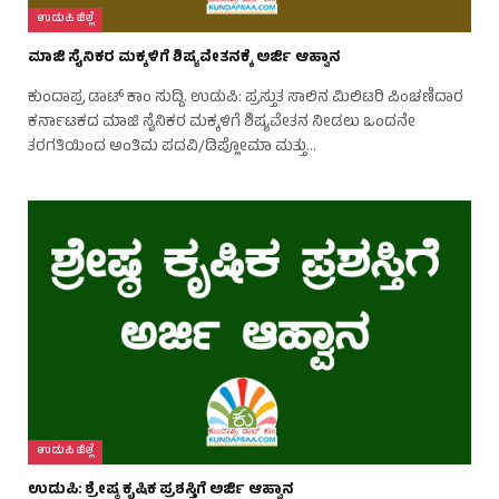
ಉಡುಪಿ ಜಿಲ್ಲೆ
ಮಾಜಿ ಸೈನಿಕರ ಮಕ್ಕಳಿಗೆ ಶಿಷ್ಯವೇತನಕ್ಕೆ ಅರ್ಜಿ ಆಹ್ವಾನ
ಕುಂದಾಪ್ರ ಡಾಟ್ ಕಾಂ ಸುದ್ದಿ. ಉಡುಪಿ: ಪ್ರಸ್ತುತ ಸಾಲಿನ ಮಿಲಿಟರಿ ಪಿಂಚಣಿದಾರ
ಕರ್ನಾಟಕದ ಮಾಜಿ ಸೈನಿಕರ ಮಕ್ಕಳಿಗೆ ಶಿಷ್ಯವೇತನ ನೀಡಲು ಒಂದನೇ
ತರಗತಿಯಿಂದ ಅಂತಿಮ ಪದವಿ/ಡಿಪ್ಲೋಮಾ ಮತ್ತು…
ಉಡುಪಿ ಜಿಲ್ಲೆ
ಉಡುಪಿ: ಶ್ರೇಷ್ಠ ಕೃಷಿಕ ಪ್ರಶಸ್ತಿಗೆ ಅರ್ಜಿ ಆಹ್ವಾನ