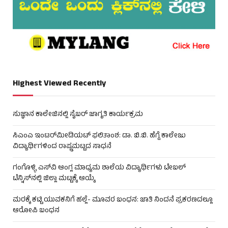
Highest Viewed Recently
ಸುಜ್ಞಾನ ಕಾಲೇಜಿನಲ್ಲಿ ಸೈಬರ್ ಜಾಗೃತಿ ಕಾರ್ಯಕ್ರಮ
ಸಿಎಂಎ ಇಂಟರ್‌ಮೀಡಿಯಟ್ ಫಲಿತಾಂಶ: ಡಾ. ಬಿ.ಬಿ. ಹೆಗ್ಡೆ ಕಾಲೇಜು
ವಿದ್ಯಾರ್ಥಿಗಳಿಂದ ರಾಷ್ಟ್ರಮಟ್ಟದ ಸಾಧನೆ
ಗಂಗೊಳ್ಳಿ ಎಸ್‌ವಿ ಆಂಗ್ಲ ಮಾಧ್ಯಮ ಶಾಲೆಯ ವಿದ್ಯಾರ್ಥಿಗಳು ಟೇಬಲ್‌
ಟೆನ್ನಿಸ್‌ನಲ್ಲಿ ಜಿಲ್ಲಾ ಮಟ್ಟಕ್ಕೆ ಆಯ್ಕೆ
ಮರಕ್ಕೆ ಕಟ್ಟಿ ಯುವಕನಿಗೆ ಹಲ್ಲೆ- ಮೂವರ ಬಂಧನ: ಜಾತಿ ನಿಂದನೆ ಪ್ರಕರಣದಲ್ಲೂ
ಆರೋಪಿ ಬಂಧನ