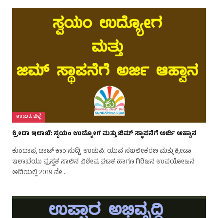
ಉಡುಪಿ ಜಿಲ್ಲೆ
ಕ್ರೀಡಾ ಇಲಾಖೆ: ಸ್ವಯಂ ಉದ್ಯೋಗ ಮತ್ತು ಜಿಮ್ ಸ್ಥಾಪನೆಗೆ ಅರ್ಜಿ ಆಹ್ವಾನ
ಕುಂದಾಪ್ರ ಡಾಟ್ ಕಾಂ ಸುದ್ದಿ. ಉಡುಪಿ: ಯುವ ಸಬಲೀಕರಣ ಮತ್ತು ಕ್ರೀಡಾ
ಇಲಾಖೆಯು ಪ್ರಸ್ತಕ ಸಾಲಿನ ವಿಶೇಷ ಘಟಕ ಹಾಗೂ ಗಿರಿಜನ ಉಪಯೋಜನೆ
ಅಡಿಯಲ್ಲಿ 2019 ನೇ…