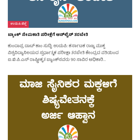
ಉಡುಪಿ ಜಿಲ್ಲೆ
ಬ್ಯಾಂಕ್ ನೇಮಕಾತಿ ಪರೀಕ್ಷೆಗೆ ಆನ್‌ಲೈನ್ ತರಬೇತಿ
ಕುಂದಾಪ್ರ ಡಾಟ್ ಕಾಂ ಸುದ್ದಿ. ಉಡುಪಿ: ಕರ್ನಾಟಕ ರಾಜ್ಯ ಮುಕ್ತ
ವಿಶ್ವವಿದ್ಯಾನಿಲಯದ ಸ್ಪರ್ಧಾತ್ಮಕ ಪರೀಕ್ಷಾ ತರಬೇತಿ ಕೇಂದ್ರದ ವತಿಯಿಂದ
ಐ.ಬಿ.ಪಿ.ಎಸ್ ರಾಷ್ಟ್ರೀಕೃತ ಬ್ಯಾಂಕ್‌ನವರು 90 ಸಾವಿರ ಅಧಿಕಾರಿ…