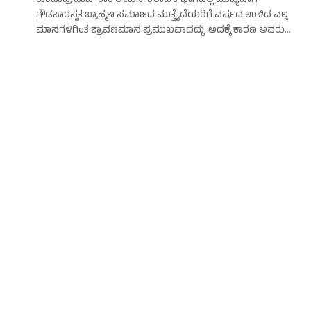
ಕುಂದಾಪ್ರ ಡಾಟ್ ಕಾಂ ಲೇಖನ. ಕರಾವಳಿ ಭಾಗದಲ್ಲಿ ಮುಖ್ಯವಾಗಿ
ಗೌಡಸಾರಸ್ವತ ಬ್ರಾಹ್ಮಣ ಸಮಾಜದ ಮುತ್ತೈದೆಯರಿಗೆ ವರ್ಷದ ಉಳಿದ ಎಲ್ಲ
ಮಾಸಗಳಿಗಿಂತ ಶ್ರಾವಣಮಾಸ ಪ್ರಮುಖವಾದದ್ದು. ಅದಕ್ಕೆ ಕಾರಣ ಅವರು…