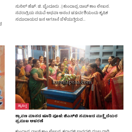
ಸುನಿಲ್ ಹೆಚ್. ಜಿ. ಬೈಂದೂರು . | ಕುಂದಾಪ್ರ ಡಾಟ್ ಕಾಂ ಲೇಖನ.
ನವರಾತ್ರಿಯ ನಡುವೆ ಅಥವಾ ಅನಂತ ಚತುರ್ದಶಿಯಂದು ಕೃಷಿಕ
ಸಮುದಾಯದ ಜನ ಆಗತಾನೆ ಬೆಳೆಯುತ್ತಿರುವ…
ೆ
ತನ್ನಿಮಿತ್ತ
ಶ್ರಾವಣ ಮಾಸದ ಚೂಡಿ ಪೂಜೆ: ಜಿಎಸ್‌ಬಿ ಸಮಾಜದ ಮುತ್ತೈದೆಯರ
ಪ್ರಮುಖ ಆಚರಣೆ