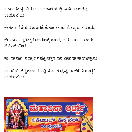
ಹಂಗಾರಕಟ್ಟೆ: ಚೇತನಾ ಪ್ರೌಢಶಾಲೆಯಲ್ಲಿ ಕಾನೂನು ಅರಿವು
ಕಾರ್ಯಕ್ರಮ
ಕಾರ್ಕಡ ಗೆಳೆಯರ ಬಳಗಕ್ಕೆ ಕೆ. ತಾರಾನಾಥ ಹೊಳ್ಳ ಪುನರಾಯ್ಕೆ
ಕೋಟ ಅಮೃತೇಶ್ವರಿ ದೇಗುಲಕ್ಕೆ ಕಾಂಗ್ರೆಸ್ ಮುಖಂಡ ಎಸ್.ಪಿ.
ದಿನೇಶ್ ಭೇಟಿ
ಕುಂದಾಪುರ: ವಿದ್ಯಾರ್ಥಿ ಪ್ರೋತ್ಸಾಹ ಧನ ವಿತರಣಾ ಕಾರ್ಯಕ್ರಮ
ಡಾ. ಬಿ.ಬಿ. ಹೆಗ್ಡೆ ಕಾಲೇಜಿನಲ್ಲಿ ಮಾದಕ ದ್ರವ್ಯಗಳ ಕುರಿತು ಜಾಗೃತಿ
ಕಾರ್ಯಕ್ರಮ