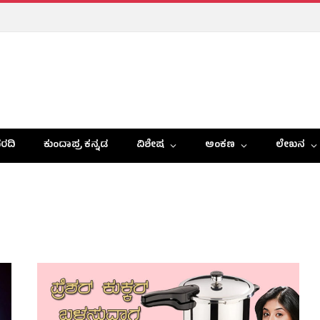
ರದಿ
ಕುಂದಾಪ್ರ ಕನ್ನಡ
ವಿಶೇಷ
ಅಂಕಣ
ಲೇಖನ