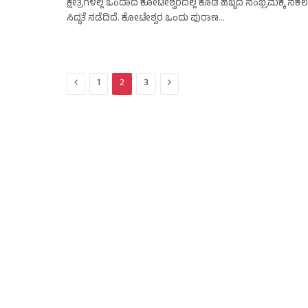
ಕ್ಷೇತ್ರಗಳಲ್ಲಿ ಒಂದಾದ ಕೋಟೇಶ್ವರದಲ್ಲಿ ಕೊಡಿ ಹಬ್ಬದ ಸಂಭ್ರಮಕ್ಕೆ ಸಕಲ
ಸಿದ್ಧತೆ ನಡೆದಿದೆ. ಕೋಟೇಶ್ವರ ಒಂದು ಪುರಾಣ…
Previous
Next
1
2
3