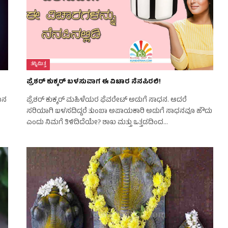
ತನ್ನಿಮಿತ್ತ
ಪ್ರೆಶರ್ ಕುಕ್ಕರ್ ಬಳಸುವಾಗ ಈ ವಿಚಾರ ನೆನಪಿರಲಿ!
ಮನ
ಪ್ರೆಶರ್ ಕುಕ್ಕರ್ ಮಹಿಳೆಯರ ಫೆವರೇಟ್ ಅಡುಗೆ ಸಾಧನ. ಆದರೆ
ಸರಿಯಾಗಿ ಬಳಸದಿದ್ದರೆ ತುಂಬಾ ಅಪಾಯಕಾರಿ ಅಡುಗೆ ಸಾಧನವೂ ಹೌದು
ಎಂದು ನಿಮಗೆ ತಿಳಿದಿದೆಯೇ? ಶಾಖ ಮತ್ತು ಒತ್ತಡದಿಂದ…