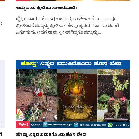
ಅಮ್ಮ ಎಂಬ ಪ್ರೀತಿಯ ಸಾಕಾರಮೂರ್ತಿ
ಚೈತ್ರ ಆಚಾರ್ಯ ಕೋಟ | ಕುಂದಾಪ್ರ ಡಾಟ್ ಕಾಂ ಲೇಖನ. ನಾವು
ದ
ಪ್ರೀತಿಸಿದರೆ ನಮ್ಮನ್ನು ಪ್ರೀತಿಸುವ ಕೆಲವು ಹೃದಯಗಳಾದರು ನಮಗೆ
ಸಿಗಬಹುದು. ಆದರೆ ನಾವು ಪ್ರೀತಿಸದಿದ್ದರೂ ನಮ್ಮನ್ನು…
ತನ್ನಿಮಿತ್ತ
ೆ
ಹೊಸ್ತು: ನಿತ್ಯದ ಬದುಕಿಗೊಂದು ಹೊಸ ಲೇಪ