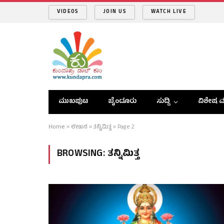
VIDEOS
JOIN US
WATCH LIVE
ಮುಖಪುಟ
ಬೈಂದೂರು
ಸುದ್ದಿ
ವಿಶೇಷ ವ
Home
»
ಲೇಖನ
»
ತನ್ನಿಮಿತ್ತ
»
Page 2
BROWSING:
ತನ್ನಿಮಿತ್ತ