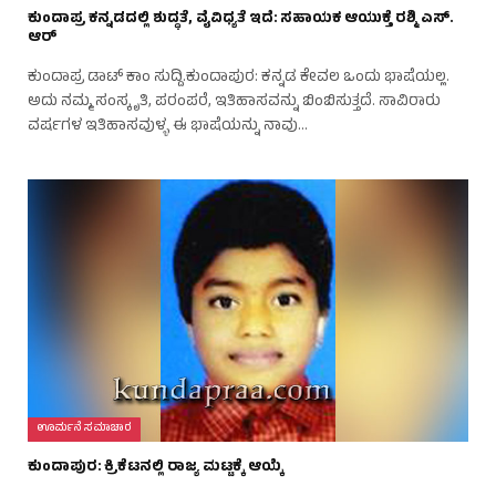
ಕುಂದಾಪ್ರ ಕನ್ನಡದಲ್ಲಿ ಶುದ್ಧತೆ, ವೈವಿಧ್ಯತೆ ಇದೆ: ಸಹಾಯಕ ಆಯುಕ್ತೆ ರಶ್ಮಿ ಎಸ್.
ಆರ್
ಕುಂದಾಪ್ರ ಡಾಟ್ ಕಾಂ ಸುದ್ದಿ.ಕುಂದಾಪುರ: ಕನ್ನಡ ಕೇವಲ ಒಂದು ಭಾಷೆಯಲ್ಲ.
ಅದು ನಮ್ಮ ಸಂಸ್ಕೃತಿ, ಪರಂಪರೆ, ಇತಿಹಾಸವನ್ನು ಬಿಂಬಿಸುತ್ತದೆ. ಸಾವಿರಾರು
ವರ್ಷಗಳ ಇತಿಹಾಸವುಳ್ಳ ಈ ಭಾಷೆಯನ್ನು ನಾವು…
ಊರ್ಮನೆ ಸಮಾಚಾರ
ಕುಂದಾಪುರ: ಕ್ರಿಕೆಟನಲ್ಲಿ ರಾಜ್ಯ ಮಟ್ಟಕ್ಕೆ ಆಯ್ಕೆ