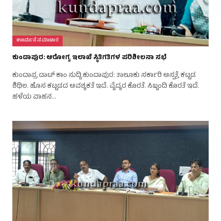
ಊರ್ಮನೆ ಸಮಾಚಾರ
ಕುಂದಾಪುರ: ಆರೋಗ್ಯ ಇಲಾಖೆ ಸ್ಥಿತಿಗತಿಗಳ ಪರಿಶೀಲನಾ ಸಭೆ
ಕುಂದಾಪ್ರ ಡಾಟ್ ಕಾಂ ಸುದ್ದಿ.ಕುಂದಾಪುರ: ತಾಲೂಕು ಸರ್ಕಾರಿ ಆಸ್ಪತ್ರೆ ಕಟ್ಟಡ
ಶಿಥಿಲ. ಹೊಸ ಕಟ್ಟಡದ ಅವಶ್ಯಕತೆ ಇದೆ. ವೈದ್ಯರ ಕೊರತೆ. ಸಿಬ್ಬಂದಿ ಕೊರತೆ ಇದೆ.
ಹಳೆಯ ವಾಹನ…