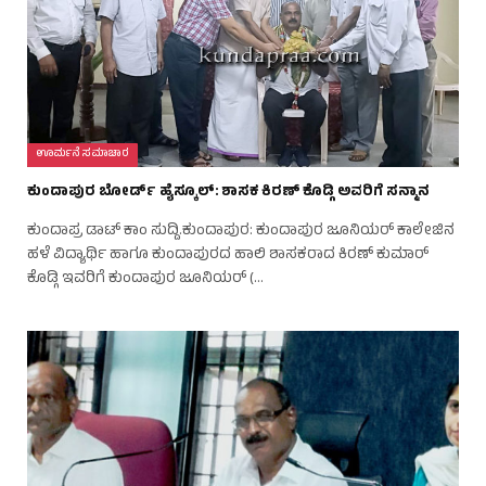
ಊರ್ಮನೆ ಸಮಾಚಾರ
ಕುಂದಾಪುರ ಬೋರ್ಡ್ ಹೈಸ್ಕೂಲ್: ಶಾಸಕ ಕಿರಣ್ ಕೊಡ್ಗಿ ಅವರಿಗೆ ಸನ್ಮಾನ
ಕುಂದಾಪ್ರ ಡಾಟ್ ಕಾಂ ಸುದ್ದಿ.ಕುಂದಾಪುರ: ಕುಂದಾಪುರ ಜೂನಿಯರ್ ಕಾಲೇಜಿನ
ಹಳೆ ವಿದ್ಯಾರ್ಥಿ ಹಾಗೂ ಕುಂದಾಪುರದ ಹಾಲಿ ಶಾಸಕರಾದ ಕಿರಣ್ ಕುಮಾರ್
ಕೊಡ್ಗಿ ಇವರಿಗೆ ಕುಂದಾಪುರ ಜೂನಿಯರ್ (…