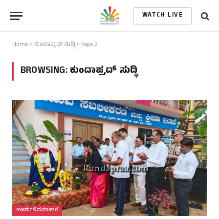
WATCH LIVE
Home
»
ಕುಂದಾಪ್ರದ್ ಸುದ್ಧಿ
»
Page 2
BROWSING:
ಕುಂದಾಪ್ರದ್ ಸುದ್ಧಿ
ಊರ್ಮನೆ ಸಮಾಚಾರ