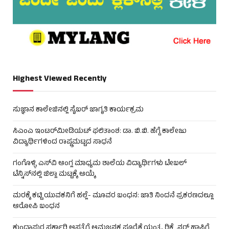
Highest Viewed Recently
ಸುಜ್ಞಾನ ಕಾಲೇಜಿನಲ್ಲಿ ಸೈಬರ್ ಜಾಗೃತಿ ಕಾರ್ಯಕ್ರಮ
ಸಿಎಂಎ ಇಂಟರ್‌ಮೀಡಿಯಟ್ ಫಲಿತಾಂಶ: ಡಾ. ಬಿ.ಬಿ. ಹೆಗ್ಡೆ ಕಾಲೇಜು
ವಿದ್ಯಾರ್ಥಿಗಳಿಂದ ರಾಷ್ಟ್ರಮಟ್ಟದ ಸಾಧನೆ
ಗಂಗೊಳ್ಳಿ ಎಸ್‌ವಿ ಆಂಗ್ಲ ಮಾಧ್ಯಮ ಶಾಲೆಯ ವಿದ್ಯಾರ್ಥಿಗಳು ಟೇಬಲ್‌
ಟೆನ್ನಿಸ್‌ನಲ್ಲಿ ಜಿಲ್ಲಾ ಮಟ್ಟಕ್ಕೆ ಆಯ್ಕೆ
ಮರಕ್ಕೆ ಕಟ್ಟಿ ಯುವಕನಿಗೆ ಹಲ್ಲೆ- ಮೂವರ ಬಂಧನ: ಜಾತಿ ನಿಂದನೆ ಪ್ರಕರಣದಲ್ಲೂ
ಆರೋಪಿ ಬಂಧನ
ಕುಂದಾಪುರ ಸರ್ಕಾರಿ ಆಸ್ಪತ್ರೆಗೆ ಆಮ್ಲಜನಕ ಪೂರೈಕೆ ಯಂತ್ರ, ರಿಕ್ಲೈನರ್ ಹಾಸಿಗೆ