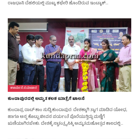
ರಾಜಧಾನಿ ದೆಹಲಿಯಲ್ಲಿ ಮುಖ್ಯ ಕಛೇರಿ ಹೊಂದಿರುವ ಇಂಟ್ಯಾಕ್…
ಊರ್ಮನೆ ಸಮಾಚಾರ
ಕುಂದಾಪುರದಲ್ಲಿ ಅಮೃತ ಕಲಶ ಯಾತ್ರೆಗೆ ಚಾಲನೆ
ಕುಂದಾಪ್ರ ಡಾಟ್ ಕಾಂ ಸುದ್ದಿ.ಕುಂದಾಪುರ: ದೇಶಕ್ಕಾಗಿ ತ್ಯಾಗ ಮಾಡಿದ ಯೋಧ,
ಹಾಗೂ ಅನ್ನ ಕೊಟ್ಟು ಜೀವನ ಪರ್ಯಂತೆ ಪೊರೆಯುತ್ತಿದ್ದು ಮಣ್ಣಿಗೆ
ಋಣಿಯಾಗಿರಬೇಕು. ದೇಶಕ್ಕೆ ಸ್ವಾತಂತ್ರ್ಯಸಿಕ್ಕಿ ಅಮೃತಮಹೋತ್ಸವ ಕಾಲದಲ್ಲಿ…