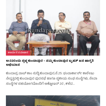
ಊರ್ಮನೆ ಸಮಾಚಾರ
ಅ.02ರಂದು ಸ್ವಚ್ಛ ಕುಂದಾಪುರ – ನಮ್ಮ ಕುಂದಾಪುರ ಬೃಹತ್ ಜನ ಜಾಗೃತಿ
ಅಭಿಯಾನ
ಕುಂದಾಪ್ರ ಡಾಟ್ ಕಾಂ ಸುದ್ದಿ.ಕುಂದಾಪುರ,ಸೆ.25: ಭಂಡಾರ್ಕಾರ್ಸ್ ಕಾಲೇಜು
ನೇತೃತ್ವದಲ್ಲಿ ಕುಂದಾಪುರ ಪುರಸಭೆ ಹಾಗೂ ಸ್ಥಳೀಯ ಸಂಘ ಸಂಸ್ಥೆಗಳು, ಸೇವಾ
ಸಂಸ್ಥೆಗಳ ಸಹಯೋಗದೊಂದಿಗೆ ಅಕ್ಟೋಬರ್ 2ರ , ಕಳೆದ…