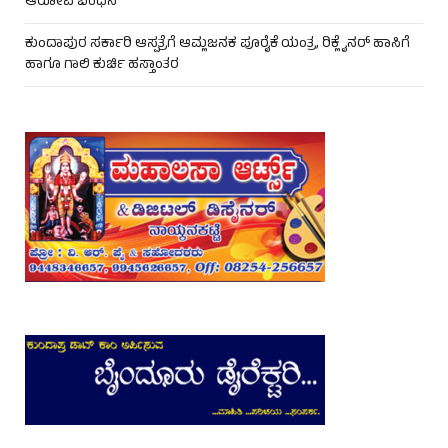
ಆರೋಪಿ ಬಂಧನ
ಕುಂದಾಪುರ ಸರ್ಕಾರಿ ಆಸ್ಪತ್ರೆಗೆ ಆಮ್ಲಜನಕ ಪೂರೈಕೆ ಯಂತ್ರ, ರಿಕ್ಲೈನರ್ ಹಾಸಿಗೆ
ಹಾಗೂ ಗಾಲಿ ಕುರ್ಚಿ ಹಸ್ತಾಂತರ