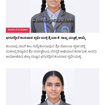
ಊರ್ಮನೆ ಸಮಾಚಾರ
ಭಗವದ್ಗೀತೆ ಕಂಠಪಾಠ ಸ್ಪರ್ಧೆಯಲ್ಲಿ ಶ್ರಿಯಾ ಕೆ. ರಾಜ್ಯ ಮಟ್ಟಕ್ಕೆ ಆಯ್ಕೆ
ಕುಂದಾಪ್ರ ಡಾಟ್‌ ಕಾಂ ಸುದ್ದಿ.ಕುಂದಾಪುರ: ಶ್ರೀ ಸೋಂದಾ ಸ್ವರ್ಣವಲ್ಲಿ
ಮಹಾಪ್ರತಿಷ್ಠಾನದ ಶ್ರೀ ಸರ್ವಜ್ಞೇಂದ್ರ ಸರಸ್ವತಿ ಅಭಿಯಾನ ಕರ್ನಾಟಕ, ಅವರು
ಆಯೋಜಿಸಿದ ಜಿಲ್ಲಾ ಮಟ್ಟದ ಭಗವದ್ಗೀತೆ ಕಂಠಪಾಠ ಸ್ಪರ್ಧೆಯಲ್ಲಿ…