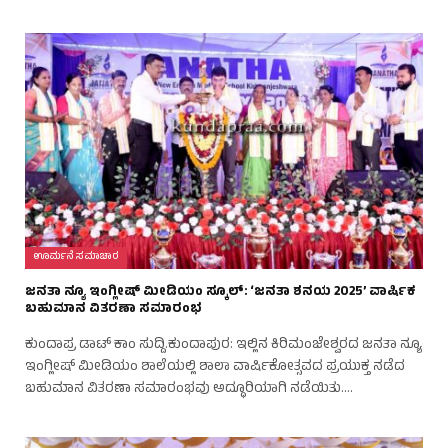
ಊರ್ಮನೆ ಸಮಾಚಾರ
ಜನತಾ ನ್ಯೂ ಇಂಗ್ಲೀಷ್ ಮೀಡಿಯಂ ಸ್ಕೂಲ್: ‘ಜನತಾ ಶನಯ 2025’ ವಾರ್ಷಿಕ
ಬಹುಮಾನ ವಿತರಣಾ ಸಮಾರಂಭ
ಕುಂದಾಪ್ರ ಡಾಟ್‌ ಕಾಂ ಸುದ್ದಿ.ಕುಂದಾಪುರ: ಇಲ್ಲಿನ ಕಿರಿಮಂಜೇಶ್ವರದ ಜನತಾ ನ್ಯೂ
ಇಂಗ್ಲೀಷ್ ಮೀಡಿಯಂ ಶಾಲೆಯಲ್ಲಿ ಶಾಲಾ ವಾರ್ಷಿಕೋತ್ಸವದ ಪ್ರಯುಕ್ತ ನಡೆದ
ಬಹುಮಾನ ವಿತರಣಾ ಸಮಾರಂಭವು ಅದ್ಧೂರಿಯಾಗಿ ನಡೆಯಿತು.…