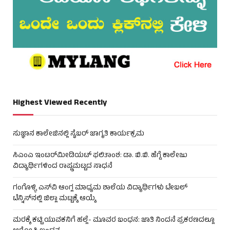
Highest Viewed Recently
ಸುಜ್ಞಾನ ಕಾಲೇಜಿನಲ್ಲಿ ಸೈಬರ್ ಜಾಗೃತಿ ಕಾರ್ಯಕ್ರಮ
ಸಿಎಂಎ ಇಂಟರ್‌ಮೀಡಿಯಟ್ ಫಲಿತಾಂಶ: ಡಾ. ಬಿ.ಬಿ. ಹೆಗ್ಡೆ ಕಾಲೇಜು
ವಿದ್ಯಾರ್ಥಿಗಳಿಂದ ರಾಷ್ಟ್ರಮಟ್ಟದ ಸಾಧನೆ
ಗಂಗೊಳ್ಳಿ ಎಸ್‌ವಿ ಆಂಗ್ಲ ಮಾಧ್ಯಮ ಶಾಲೆಯ ವಿದ್ಯಾರ್ಥಿಗಳು ಟೇಬಲ್‌
ಟೆನ್ನಿಸ್‌ನಲ್ಲಿ ಜಿಲ್ಲಾ ಮಟ್ಟಕ್ಕೆ ಆಯ್ಕೆ
ಮರಕ್ಕೆ ಕಟ್ಟಿ ಯುವಕನಿಗೆ ಹಲ್ಲೆ- ಮೂವರ ಬಂಧನ: ಜಾತಿ ನಿಂದನೆ ಪ್ರಕರಣದಲ್ಲೂ