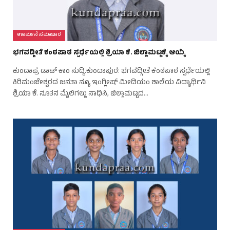
ಊರ್ಮನೆ ಸಮಾಚಾರ
ಭಗವದ್ಗೀತೆ ಕಂಠಪಾಠ ಸ್ಪರ್ಧೆಯಲ್ಲಿ ಶ್ರಿಯಾ ಕೆ. ಜಿಲ್ಲಾಮಟ್ಟಕ್ಕೆ ಆಯ್ಕೆ
ಕುಂದಾಪ್ರ ಡಾಟ್‌ ಕಾಂ ಸುದ್ದಿ.ಕುಂದಾಪುರ: ಭಗವದ್ಗೀತೆ ಕಂಠಪಾಠ ಸ್ಪರ್ಧೆಯಲ್ಲಿ
ಕಿರಿಮಂಜೇಶ್ವರದ ಜನತಾ ನ್ಯೂ ಇಂಗ್ಲೀಷ್ ಮೀಡಿಯಂ ಶಾಲೆಯ ವಿದ್ಯಾರ್ಥಿನಿ
ಶ್ರಿಯಾ ಕೆ. ನೂತನ ಮೈಲಿಗಲ್ಲು ಸಾಧಿಸಿ, ಜಿಲ್ಲಾಮಟ್ಟದ…