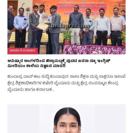
ಊರ್ಮನೆ ಸಮಾಚಾರ
ಆವಿಷ್ಕಾರ ಅಂಗಳದಿಂದ ಜಿಲ್ಲಾಮಟ್ಟಕ್ಕೆ ಪುಟಿದ ಜನತಾ ನ್ಯೂ ಇಂಗ್ಲಿಷ್
ಮೀಡಿಯಂ ಶಾಲೆಯ ವಿಜ್ಞಾನ ಮಾದರಿ
ಕುಂದಾಪ್ರ ಡಾಟ್‌ ಕಾಂ ಸುದ್ದಿ.ಕುಂದಾಪುರ: ಶಾಲಾ ಶಿಕ್ಷಣ ಮತ್ತು ಸಾಕ್ಷರತಾ ಇಲಾಖೆ
ಕ್ಷೇತ್ರ ಶಿಕ್ಷಣಾಧಿಕಾರಿಗಳ ಕಚೇರಿ ಬೈಂದೂರು ಮತ್ತು ಕ್ಷೇತ್ರ ಸಂಪನ್ಮೂಲ ಕೇಂದ್ರ
ಬೈಂದೂರು ಹಾಗೂ ಕರ್ನಾಟಕ…