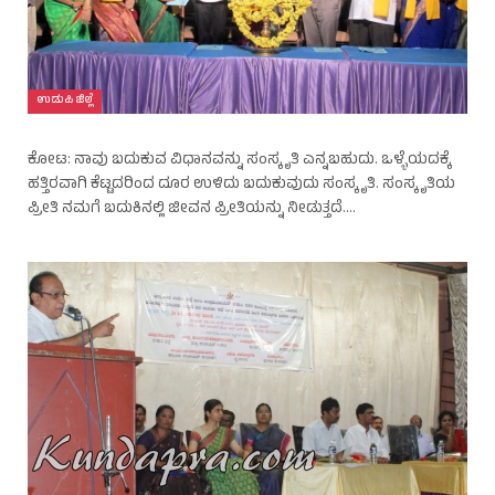
ಉಡುಪಿ ಜಿಲ್ಲೆ
ಕೋಟ: ನಾವು ಬದುಕುವ ವಿಧಾನವನ್ನು ಸಂಸ್ಕೃತಿ ಎನ್ನಬಹುದು. ಒಳ್ಳೆಯದಕ್ಕೆ
ಹತ್ತಿರವಾಗಿ ಕೆಟ್ಟದರಿಂದ ದೂರ ಉಳಿದು ಬದುಕುವುದು ಸಂಸ್ಕೃತಿ. ಸಂಸ್ಕೃತಿಯ
ಪ್ರೀತಿ ನಮಗೆ ಬದುಕಿನಲ್ಲಿ ಜೀವನ ಪ್ರೀತಿಯನ್ನು ನೀಡುತ್ತದೆ.…