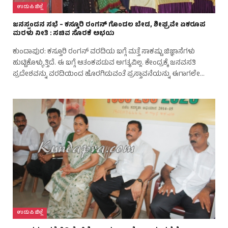
ಉಡುಪಿ ಜಿಲ್ಲೆ
ಜನಸ್ಪಂದನ ಸಭೆ – ಕಸ್ತೂರಿ ರಂಗನ್ ಗೊಂದಲ ಬೇಡ, ಶೀಘ್ರವೇ ಏಕರೂಪ
ಮರಳು ನೀತಿ : ಸಚಿವ ಸೊರಕೆ ಅಭಯ
ಕುಂದಾಪುರ: ಕಸ್ತೂರಿ ರಂಗನ್ ವರದಿಯ ಬಗ್ಗೆ ಮತ್ತೆ ಸಾಕಷ್ಟು ಜಿಜ್ಞಾಸೆಗಳು
ಹುಟ್ಟಿಕೊಳ್ಳುತ್ತಿದೆ. ಈ ಬಗ್ಗೆ ಆತಂಕಪಡುವ ಅಗತ್ಯವಿಲ್ಲ. ಕೇಂದ್ರಕ್ಕೆ ಜನವಸತಿ
ಪ್ರದೇಶವನ್ನು ವರದಿಯಿಂದ ಹೊರಗಿಡುವಂತೆ ಪ್ರಸ್ತಾವನೆಯನ್ನು ಈಗಾಗಲೇ…
ಉಡುಪಿ ಜಿಲ್ಲೆ