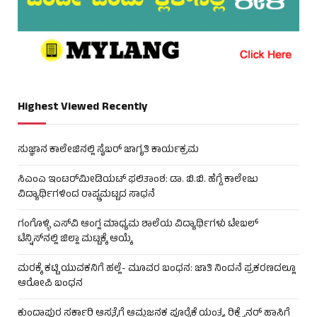
Highest Viewed Recently
ಸುಜ್ಞಾನ ಕಾಲೇಜಿನಲ್ಲಿ ಸೈಬರ್ ಜಾಗೃತಿ ಕಾರ್ಯಕ್ರಮ
ಸಿಎಂಎ ಇಂಟರ್‌ಮೀಡಿಯಟ್ ಫಲಿತಾಂಶ: ಡಾ. ಬಿ.ಬಿ. ಹೆಗ್ಡೆ ಕಾಲೇಜು
ವಿದ್ಯಾರ್ಥಿಗಳಿಂದ ರಾಷ್ಟ್ರಮಟ್ಟದ ಸಾಧನೆ
ಗಂಗೊಳ್ಳಿ ಎಸ್‌ವಿ ಆಂಗ್ಲ ಮಾಧ್ಯಮ ಶಾಲೆಯ ವಿದ್ಯಾರ್ಥಿಗಳು ಟೇಬಲ್‌
ಟೆನ್ನಿಸ್‌ನಲ್ಲಿ ಜಿಲ್ಲಾ ಮಟ್ಟಕ್ಕೆ ಆಯ್ಕೆ
ಮರಕ್ಕೆ ಕಟ್ಟಿ ಯುವಕನಿಗೆ ಹಲ್ಲೆ- ಮೂವರ ಬಂಧನ: ಜಾತಿ ನಿಂದನೆ ಪ್ರಕರಣದಲ್ಲೂ
ಆರೋಪಿ ಬಂಧನ
ಕುಂದಾಪುರ ಸರ್ಕಾರಿ ಆಸ್ಪತ್ರೆಗೆ ಆಮ್ಲಜನಕ ಪೂರೈಕೆ ಯಂತ್ರ, ರಿಕ್ಲೈನರ್ ಹಾಸಿಗೆ