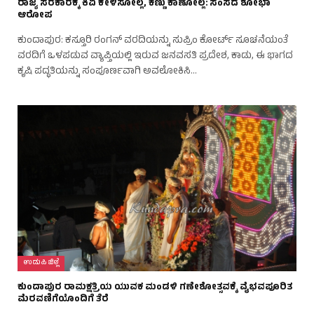
ರಾಜ್ಯ ಸರಕಾರಕ್ಕೆ ಕಿವಿ ಕೇಳಿಸೋಲ್ಲ, ಕಣ್ಣು ಕಾಣೋಲ್ಲ: ಸಂಸದೆ ಶೋಭಾ
ಆರೋಪ
ಕುಂದಾಪುರ: ಕಸ್ತೂರಿ ರಂಗನ್ ವರದಿಯನ್ನು ಸುಪ್ರಿಂ ಕೋರ್ಟ್ ಸೂಚನೆಯಂತೆ
ವರದಿಗೆ ಒಳಪಡುವ ವ್ಯಾಪ್ತಿಯಲ್ಲಿ ಇರುವ ಜನವಸತಿ ಪ್ರದೇಶ, ಕಾಡು, ಈ ಭಾಗದ
ಕೃಷಿ ಪದ್ಧತಿಯನ್ನು ಸಂಪೂರ್ಣವಾಗಿ ಅವಲೋಕಿಸಿ…
ಉಡುಪಿ ಜಿಲ್ಲೆ
ಕುಂದಾಪುರ ರಾಮಕ್ಷತ್ರಿಯ ಯುವಕ ಮಂಡಳಿ ಗಣೇಶೋತ್ಸವಕ್ಕೆ ವೈಭವಪೂರಿತ
ಮೆರವಣಿಗೆಯೊಂದಿಗೆ ತೆರೆ