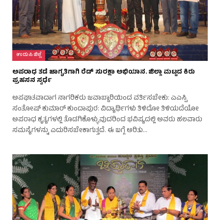
ಉಡುಪಿ ಜಿಲ್ಲೆ
ಅಪರಾಧ ತಡೆ ಜಾಗೃತಿಗಾಗಿ ರೆಡ್ ಸುರಕ್ಷಾ ಅಭಿಯಾನ. ಜಿಲ್ಲಾ ಮಟ್ಟದ ಕಿರು
ಪ್ರಹಸನ ಸ್ವರ್ಧೆ
ಅಪಘಾತವಾದಾಗ ನಾಗರಿಕರು ಜವಾಬ್ದಾರಿಯಿಂದ ವರ್ತಿಸಬೇಕು: ಎಎಸ್ಪಿ
ಸಂತೋಷ್ ಕುಮಾರ್ ಕುಂದಾಪುರ: ವಿದ್ಯಾರ್ಥಿಗಳು ತಿಳಿದೋ ತಿಳಿಯದೆಯೋ
ಅಪರಾಧ ಕೃತ್ಯಗಳಲ್ಲಿ ತೊಡಗಿಕೊಳ್ಳುವುದರಿಂದ ಭವಿಷ್ಯದಲ್ಲಿ ಅವರು ಹಲವಾರು
ಸಮಸ್ಯೆಗಳನ್ನು ಎದುರಿಸಬೇಕಾಗುತ್ತದೆ. ಈ ಬಗ್ಗೆ ಅರಿತು…