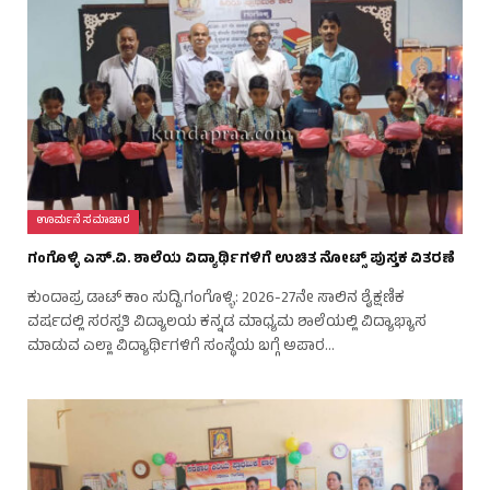
ಊರ್ಮನೆ ಸಮಾಚಾರ
ಗಂಗೊಳ್ಳಿ ಎಸ್‌.ವಿ. ಶಾಲೆಯ ವಿದ್ಯಾರ್ಥಿಗಳಿಗೆ ಉಚಿತ ನೋಟ್ಸ್ ಪುಸ್ತಕ ವಿತರಣೆ
ಕುಂದಾಪ್ರ ಡಾಟ್‌ ಕಾಂ ಸುದ್ದಿ.ಗಂಗೊಳ್ಳಿ: 2026-27ನೇ ಸಾಲಿನ ಶೈಕ್ಷಣಿಕ
ವರ್ಷದಲ್ಲಿ ಸರಸ್ವತಿ ವಿದ್ಯಾಲಯ ಕನ್ನಡ ಮಾಧ್ಯಮ ಶಾಲೆಯಲ್ಲಿ ವಿದ್ಯಾಭ್ಯಾಸ
ಮಾಡುವ ಎಲ್ಲಾ ವಿದ್ಯಾರ್ಥಿಗಳಿಗೆ ಸಂಸ್ಥೆಯ ಬಗ್ಗೆ ಅಪಾರ…