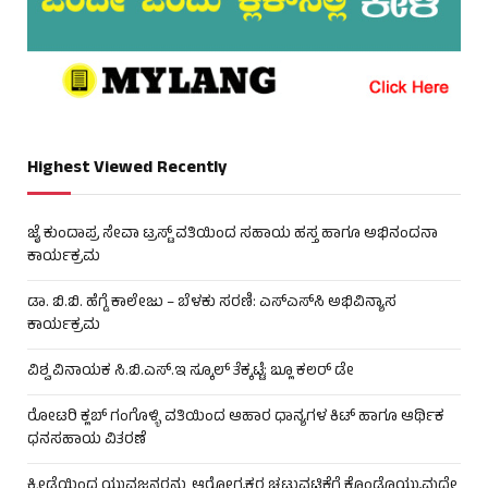
Highest Viewed Recently
ಜೈ ಕುಂದಾಪ್ರ ಸೇವಾ ಟ್ರಸ್ಟ್ ವತಿಯಿಂದ ಸಹಾಯ ಹಸ್ತ ಹಾಗೂ ಅಭಿನಂದನಾ
ಕಾರ್ಯಕ್ರಮ
ಡಾ. ಬಿ.ಬಿ. ಹೆಗ್ಡೆ ಕಾಲೇಜು – ಬೆಳಕು ಸರಣಿ: ಎಸ್‌ಎಸ್‌ಸಿ ಅಭಿವಿನ್ಯಾಸ
ಕಾರ್ಯಕ್ರಮ
ವಿಶ್ವ ವಿನಾಯಕ ಸಿ.ಬಿ.ಎಸ್.ಇ ಸ್ಕೂಲ್ ತೆಕ್ಕಟ್ಟೆ: ಬ್ಲೂ ಕಲರ್ ಡೇ
ರೋಟರಿ ಕ್ಲಬ್ ಗಂಗೊಳ್ಳಿ ವತಿಯಿಂದ ಆಹಾರ ಧಾನ್ಯಗಳ ಕಿಟ್ ಹಾಗೂ ಆರ್ಥಿಕ
ಧನಸಹಾಯ ವಿತರಣೆ
ಕ್ರೀಡೆಯಿಂದ ಯುವಜನರನ್ನು ಆರೋಗ್ಯಕರ ಚಟುವಟಿಕೆಗೆ ಕೊಂಡೊಯ್ಯುವುದೇ