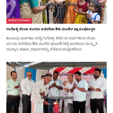
ಊರ್ಮನೆ ಸಮಾಚಾರ
ಗಂಗೊಳ್ಳಿ ಸೇವಾ ಸಂಗಮ ನಿವೇದಿತಾ ಶಿಶು ಮಂದಿರ ಪ್ರಾರಂಭೋತ್ಸವ
ಕುಂದಾಪ್ರ ಡಾಟ್‌ ಕಾಂ ಸುದ್ದಿ.ಗಂಗೊಳ್ಳಿ: ಕಳೆದ 39 ವರ್ಷಗಳಿಂದ ಸೇವಾ
ಸಂಗಮ ನಿವೇದಿತಾ ಶಿಶು ಮಂದಿರ ಪುಟಾಣಿಗಳಲ್ಲಿ ಭಾರತೀಯ ಸಂಸ್ಕೃತಿ,
ಸಂಸ್ಕಾರ, ಆಚಾರ, ವಿಚಾರಗಳನ್ನು ಬೆಳೆಸುವ ಉದ್ದೇಶದಿಂದ…