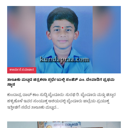
ಊರ್ಮನೆ ಸಮಾಚಾರ
ತಾಲೂಕು ಮಟ್ಟದ ಚಿತ್ರಕಲಾ ಸ್ಪರ್ಧೆಯಲ್ಲಿ ಸಂಜಿತ್ ಎಂ. ದೇವಾಡಿಗ ಪ್ರಥಮ
ಸ್ಥಾನ
ಕುಂದಾಪ್ರ ಡಾಟ್‌ ಕಾಂ ಸುದ್ದಿ.ಬೈಂದೂರು: ಸುರಭಿ ರಿ. ಬೈಂದೂರು ಮತ್ತು ಚಿತ್ತಾರ
ಹಳ್ಳಿಹೊಳೆ ಇವರ ಸಂಯುಕ್ತ ಆಶಯದಲ್ಲಿ ಬೈಂದೂರು ಜಾತ್ರೆಯ ಪ್ರಯುಕ್ತ
ಇತ್ತೀಚಿಗೆ ನಡೆದ ತಾಲೂಕು ಮಟ್ಟದ…