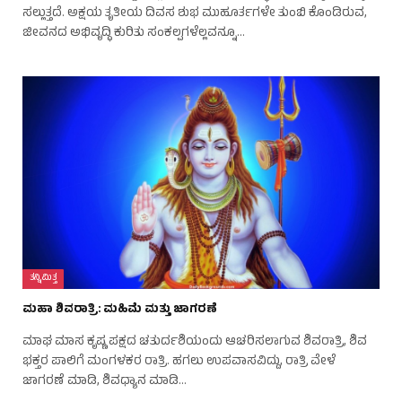
ಸಲ್ಲುತ್ತದೆ. ಅಕ್ಷಯ ತೃತೀಯ ದಿವಸ ಶುಭ ಮುಹೂರ್ತಗಳೇ ತುಂಬಿ ಕೊಂಡಿರುವ,
ಜೀವನದ ಅಭಿವೃದ್ಧಿ ಕುರಿತು ಸಂಕಲ್ಪಗಳೆಲ್ಲವನ್ನೂ…
ತನ್ನಿಮಿತ್ತ
ಮಹಾ ಶಿವರಾತ್ರಿ: ಮಹಿಮೆ ಮತ್ತು ಜಾಗರಣೆ
ಮಾಘ ಮಾಸ ಕೃಷ್ಣ ಪಕ್ಷದ ಚತುರ್ದಶಿಯಂದು ಆಚರಿಸಲಾಗುವ ಶಿವರಾತ್ರಿ, ಶಿವ
ಭಕ್ತರ ಪಾಲಿಗೆ ಮಂಗಳಕರ ರಾತ್ರಿ. ಹಗಲು ಉಪವಾಸವಿದ್ದು, ರಾತ್ರಿ ವೇಳೆ
ಜಾಗರಣೆ ಮಾಡಿ, ಶಿವಧ್ಯಾನ ಮಾಡಿ…