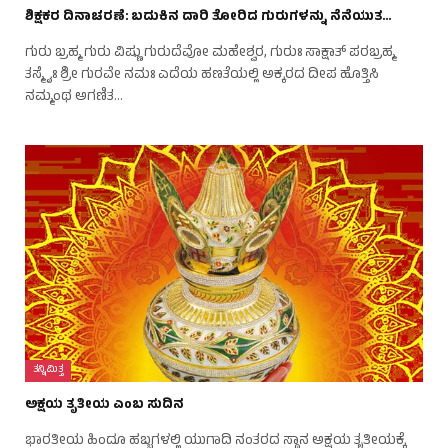
ಶಿಕ್ಷಕರ ದಿನಾಚರಣೆ: ಬದುಕಿನ ದಾರಿ ತೋರಿದ ಗುರುಗಳನ್ನು ನೆನೆಯುತ…
ಗುರು ಬ್ರಹ್ಮ ಗುರು ವಿಷ್ಣು ಗುರುದೆವೋ ಮಹೇಶ್ವರ, ಗುರುಃ ಸಾಕ್ಷಾತ್ ಪರಬ್ರಹ್ಮ
ತಸ್ಮೈಃ ಶ್ರೀ ಗುರವೇ ನಮಃ ಎದೆಯ ಹಣತೆಯಲ್ಲಿ ಅಕ್ಕರದ ದೀಪ ಹೊತ್ತಿಸಿ
ನಮ್ಮಂಥ ಅಗಣಿತ…
ತನ್ನಿಮಿತ್ತ
ಅಕ್ಷಯ ತೃತೀಯ ಎಂಬ ಸುದಿನ
ಭಾರತೀಯ ಹಿಂದೂ ಹಬ್ಬಗಳಲ್ಲಿ ಯುಗಾದಿ ನಂತರದ ಸ್ಥಾನ ಅಕ್ಷಯ ತೃತೀಯಕ್ಕೆ