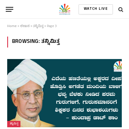
WATCH LIVE
Home
»
ಲೇಖನ
»
ತನ್ನಿಮಿತ್ತ
»
Page 3
BROWSING:
ತನ್ನಿಮಿತ್ತ
ತನ್ನಿಮಿತ್ತ