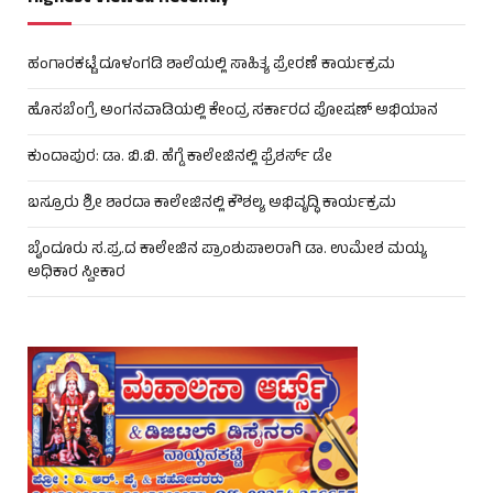
ಹಂಗಾರಕಟ್ಟೆ ದೂಳಂಗಡಿ ಶಾಲೆಯಲ್ಲಿ ಸಾಹಿತ್ಯ ಪ್ರೇರಣೆ ಕಾರ್ಯಕ್ರಮ
ಹೊಸಬೆಂಗ್ರೆ ಅಂಗನವಾಡಿಯಲ್ಲಿ ಕೇಂದ್ರ ಸರ್ಕಾರದ ಪೋಷಣ್ ಅಭಿಯಾನ
ಕುಂದಾಪುರ: ಡಾ. ಬಿ.ಬಿ. ಹೆಗ್ಡೆ ಕಾಲೇಜಿನಲ್ಲಿ ಫ್ರೆಶರ್ಸ್ ಡೇ
ಬಸ್ರೂರು ಶ್ರೀ ಶಾರದಾ ಕಾಲೇಜಿನಲ್ಲಿ ಕೌಶಲ್ಯ ಅಭಿವೃದ್ಧಿ ಕಾರ್ಯಕ್ರಮ
ಬೈಂದೂರು ಸ.ಪ್ರ.ದ ಕಾಲೇಜಿನ ಪ್ರಾಂಶುಪಾಲರಾಗಿ ಡಾ. ಉಮೇಶ ಮಯ್ಯ
ಅಧಿಕಾರ ಸ್ವೀಕಾರ