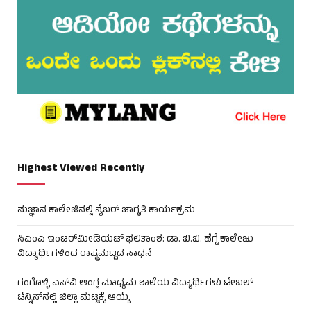
Highest Viewed Recently
ಸುಜ್ಞಾನ ಕಾಲೇಜಿನಲ್ಲಿ ಸೈಬರ್ ಜಾಗೃತಿ ಕಾರ್ಯಕ್ರಮ
ಸಿಎಂಎ ಇಂಟರ್‌ಮೀಡಿಯಟ್ ಫಲಿತಾಂಶ: ಡಾ. ಬಿ.ಬಿ. ಹೆಗ್ಡೆ ಕಾಲೇಜು
ವಿದ್ಯಾರ್ಥಿಗಳಿಂದ ರಾಷ್ಟ್ರಮಟ್ಟದ ಸಾಧನೆ
ಗಂಗೊಳ್ಳಿ ಎಸ್‌ವಿ ಆಂಗ್ಲ ಮಾಧ್ಯಮ ಶಾಲೆಯ ವಿದ್ಯಾರ್ಥಿಗಳು ಟೇಬಲ್‌
ಟೆನ್ನಿಸ್‌ನಲ್ಲಿ ಜಿಲ್ಲಾ ಮಟ್ಟಕ್ಕೆ ಆಯ್ಕೆ