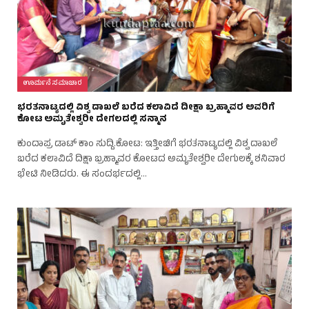
ಊರ್ಮನೆ ಸಮಾಚಾರ
ಭರತನಾಟ್ಯದಲ್ಲಿ ವಿಶ್ವ ದಾಖಲೆ ಬರೆದ ಕಲಾವಿದೆ ದೀಕ್ಷಾ ಬ್ರಹ್ಮಾವರ ಅವರಿಗೆ
ಕೋಟ ಅಮೃತೇಶ್ವರೀ ದೇಗಲದಲ್ಲಿ ಸನ್ಮಾನ
ಕುಂದಾಪ್ರ ಡಾಟ್‌ ಕಾಂ ಸುದ್ದಿ.ಕೋಟ: ಇತ್ತೀಚಿಗೆ ಭರತನಾಟ್ಯದಲ್ಲಿ ವಿಶ್ವ ದಾಖಲೆ
ಬರೆದ ಕಲಾವಿದೆ ದಿಕ್ಷಾ ಬ್ರಹ್ಮಾವರ ಕೋಟದ ಅಮೃತೇಶ್ವರೀ ದೇಗುಲಕ್ಕೆ ಶನಿವಾರ
ಭೇಟಿ ನೀಡಿದರು. ಈ ಸಂದರ್ಭದಲ್ಲಿ…