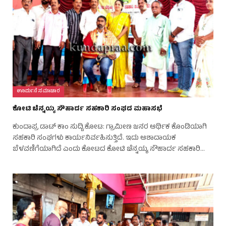
ಊರ್ಮನೆ ಸಮಾಚಾರ
ಕೋಟಿ ಚೆನ್ನಯ್ಯ ಸೌಹಾರ್ದ ಸಹಕಾರಿ ಸಂಘದ ಮಹಾಸಭೆ
ಕುಂದಾಪ್ರ ಡಾಟ್‌ ಕಾಂ ಸುದ್ದಿ.ಕೋಟ: ಗ್ರಾಮೀಣ ಜನರ ಆರ್ಥಿಕ ಕೊಂಡಿಯಾಗಿ
ಸಹಕಾರಿ ಸಂಘಗಳು ಕಾರ್ಯನಿರ್ವಹಿಸುತ್ತಿದೆ. ಇದು ಆಶಾದಾಯಕ
ಬೆಳವಣಿಗೆಯಾಗಿದೆ ಎಂದು ಕೋಟದ ಕೋಟಿ ಚೆನ್ನಯ್ಯ ಸೌಹಾರ್ದ ಸಹಕಾರಿ…