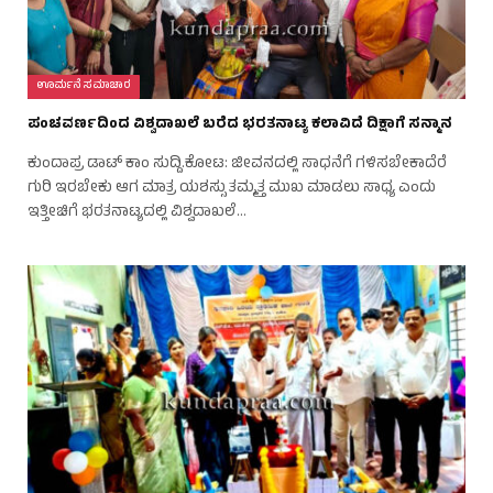
ಊರ್ಮನೆ ಸಮಾಚಾರ
ಪಂಚವರ್ಣದಿಂದ ವಿಶ್ವದಾಖಲೆ ಬರೆದ ಭರತನಾಟ್ಯ ಕಲಾವಿದೆ ದಿಕ್ಷಾಗೆ ಸನ್ಮಾನ
ಕುಂದಾಪ್ರ ಡಾಟ್‌ ಕಾಂ ಸುದ್ದಿ.ಕೋಟ: ಜೀವನದಲ್ಲಿ ಸಾಧನೆಗೆ ಗಳಿಸಬೇಕಾದೆರೆ
ಗುರಿ ಇರಬೇಕು ಆಗ ಮಾತ್ರ ಯಶಸ್ಸು ತಮ್ಮತ್ತ ಮುಖ ಮಾಡಲು ಸಾಧ್ಯ ಎಂದು
ಇತ್ತೀಚಿಗೆ ಭರತನಾಟ್ಯದಲ್ಲಿ ವಿಶ್ವದಾಖಲೆ…