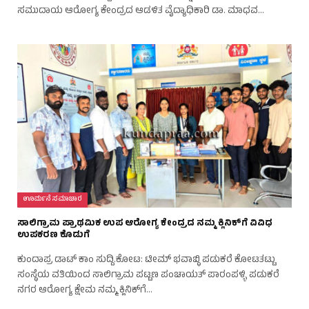
ಸಮುದಾಯ ಆರೋಗ್ಯ ಕೇಂದ್ರದ ಆಡಳಿತ ವೈದ್ಯಾಧಿಕಾರಿ ಡಾ. ಮಾಧವ…
ಊರ್ಮನೆ ಸಮಾಚಾರ
ಸಾಲಿಗ್ರಾಮ ಪ್ರಾಥಮಿಕ ಉಪ ಆರೋಗ್ಯ ಕೇಂದ್ರದ ನಮ್ಮ ಕ್ಲಿನಿಕ್‌ಗೆ ವಿವಿಧ
ಉಪಕರಣ ಕೊಡುಗೆ
ಕುಂದಾಪ್ರ ಡಾಟ್‌ ಕಾಂ ಸುದ್ದಿ.ಕೋಟ: ಟೀಮ್ ಭವಾಬ್ಧಿ ಪಡುಕರೆ ಕೋಟತಟ್ಟು
ಸಂಸ್ಥೆಯ ವತಿಯಿಂದ ಸಾಲಿಗ್ರಾಮ ಪಟ್ಟಣ ಪಂಚಾಯತ್ ಪಾರಂಪಳ್ಳಿ ಪಡುಕರೆ
ನಗರ ಆರೋಗ್ಯ ಕ್ಷೇಮ ನಮ್ಮ ಕ್ಲಿನಿಕ್‌ಗೆ…