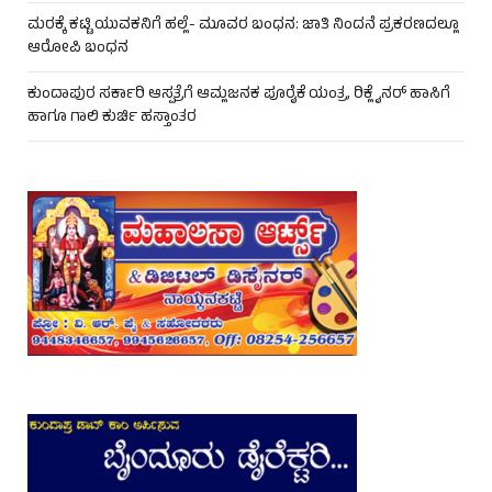
ಮರಕ್ಕೆ ಕಟ್ಟಿ ಯುವಕನಿಗೆ ಹಲ್ಲೆ- ಮೂವರ ಬಂಧನ: ಜಾತಿ ನಿಂದನೆ ಪ್ರಕರಣದಲ್ಲೂ
ಆರೋಪಿ ಬಂಧನ
ಕುಂದಾಪುರ ಸರ್ಕಾರಿ ಆಸ್ಪತ್ರೆಗೆ ಆಮ್ಲಜನಕ ಪೂರೈಕೆ ಯಂತ್ರ, ರಿಕ್ಲೈನರ್ ಹಾಸಿಗೆ
ಹಾಗೂ ಗಾಲಿ ಕುರ್ಚಿ ಹಸ್ತಾಂತರ