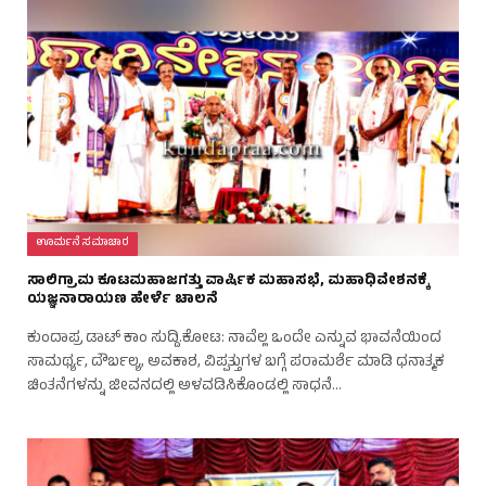
ಊರ್ಮನೆ ಸಮಾಚಾರ
ಸಾಲಿಗ್ರಾಮ ಕೂಟಮಹಾಜಗತ್ತು ವಾರ್ಷಿಕ ಮಹಾಸಭೆ, ಮಹಾಧಿವೇಶನಕ್ಕೆ
ಯಜ್ಞನಾರಾಯಣ ಹೇರ್ಳೆ ಚಾಲನೆ
ಕುಂದಾಪ್ರ ಡಾಟ್‌ ಕಾಂ ಸುದ್ದಿ.ಕೋಟ: ನಾವೆಲ್ಲ ಒಂದೇ ಎನ್ನುವ ಭಾವನೆಯಿಂದ
ಸಾಮರ್ಥ್ಯ, ದೌರ್ಬಲ್ಯ, ಅವಕಾಶ, ವಿಪ್ಪತ್ತುಗಳ ಬಗ್ಗೆ ಪರಾಮರ್ಶೆ ಮಾಡಿ ಧನಾತ್ಮಕ
ಚಿಂತನೆಗಳನ್ನು ಜೀವನದಲ್ಲಿ ಅಳವಡಿಸಿಕೊಂಡಲ್ಲಿ ಸಾಧನೆ…