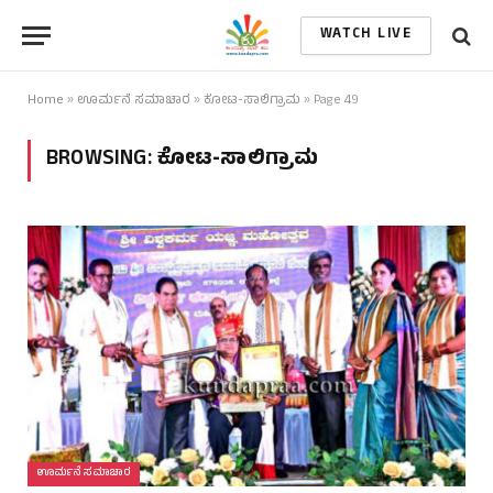
WATCH LIVE
Home
»
ಊರ್ಮನೆ ಸಮಾಚಾರ
»
ಕೋಟ-ಸಾಲಿಗ್ರಾಮ
»
Page 49
BROWSING:
ಕೋಟ-ಸಾಲಿಗ್ರಾಮ
ಊರ್ಮನೆ ಸಮಾಚಾರ