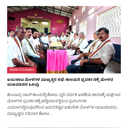
ಊರ್ಮನೆ ಸಮಾಚಾರ
ಬಯಲಾಟ ಮೇಳಗಳ ಮುಖ್ಯಸ್ಥರ ಸಭೆ: ಕಾಲಮಿತಿ ಪ್ರದರ್ಶನಕ್ಕೆ ಮೇಳದ
ಯಜಮಾನರ ಒಲವು
ಕುಂದಾಪ್ರ ಡಾಟ್‌ ಕಾಂಸುದ್ದಿ.ಕೋಟ: ಧ್ವನಿ ವರ್ಧಕ ಬಳಕೆಯ ಕಾರಣಕ್ಕೆ ಯಕ್ಷಗಾನ
ಮೇಳಗಳ ಪ್ರದರ್ಶನಕ್ಕೆ ಅಡ್ಡಿಯಾಗುತ್ತಿರುವ ಪ್ರಸಂಗಗಳು
ಎದುರಾಗುತ್ತಿರುವುದರಿಂದ ಬಡಗುತಿಟ್ಟಿನ ಬಹುತೇಕ ಮೇಳಗಳ ಯಜಮಾನರು,
ಮುಖ್ಯಸ್ಥರು ರವಿವಾರ ಕೋಟ…