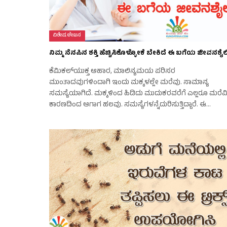
ವಿಶೇಷ ಲೇಖನ
ನಿಮ್ಮ ನೆನಪಿನ ಶಕ್ತಿ ಹೆಚ್ಚಿಸಿಕೊಳ್ಳೋಕೆ ಬೇಕಿದೆ ಈ ಬಗೆಯ ಜೀವನಶೈಲ
ಕೆಮಿಕಲ್‌ಯುಕ್ತ ಆಹಾರ, ಮಾಲಿನ್ಯಮಯ ಪರಿಸರ
ಮುಂತಾದವುಗಳಿಂದಾಗಿ ಇಂದು ಮಕ್ಕಳಲ್ಲೇ ಮರೆವು. ಸಾಮಾನ್ಯ
ಸಮಸ್ಯೆಯಾಗಿದೆ. ಮಕ್ಕಳಿಂದ ಹಿಡಿದು ಮುದುಕರವರೆಗೆ ಎಲ್ಲರೂ ಮರೆವ
ಕಾರಣದಿಂದ ಆಗಾಗ ಹಲವು. ಸಮಸ್ಯೆಗಳನ್ನೆದುರಿಸುತ್ತಿದ್ದಾರೆ. ಈ…