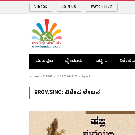
VIDEOS
JOIN US
WATCH LIVE
ಮುಖಪುಟ
ಬೈಂದೂರು
ಸುದ್ದಿ
ವಿಶೇಷ ವ
Home
»
ಲೇಖನ
»
ವಿಶೇಷ ಲೇಖನ
»
Page 5
BROWSING:
ವಿಶೇಷ ಲೇಖನ