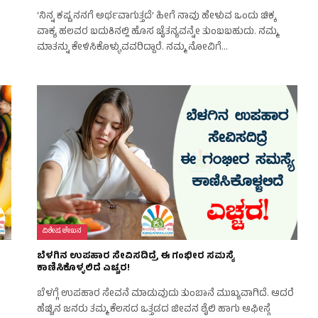
‘ನಿನ್ನ ಕಷ್ಟ ನನಗೆ ಅರ್ಥವಾಗುತ್ತದೆ’ ಹೀಗೆ ನಾವು ಹೇಳುವ ಒಂದು ಚಿಕ್ಕ
ವಾಕ್ಯ ಹಲವರ ಬದುಕಿನಲ್ಲಿ ಹೊಸ ಚೈತನ್ಯವನ್ನೇ ತುಂಬಬಹುದು. ನಮ್ಮ
ಮಾತನ್ನು ಕೇಳಿಸಿಕೊಳ್ಳುವವರಿದ್ದಾರೆ. ನಮ್ಮ ನೋವಿಗೆ…
ವಿಶೇಷ ಲೇಖನ
ಬೆಳಗಿನ ಉಪಹಾರ ಸೇವಿಸದಿದ್ರೆ ಈ ಗಂಭೀರ ಸಮಸ್ಯೆ
ಕಾಣಿಸಿಕೊಳ್ಳಲಿದೆ ಎಚ್ಚರ!
ಬೆಳಗ್ಗೆ ಉಪಹಾರ ಸೇವನೆ ಮಾಡುವುದು ತುಂಬಾನೆ ಮುಖ್ಯವಾಗಿದೆ. ಆದರೆ
ಹೆಚ್ಚಿನ ಜನರು ತಮ್ಮ ಕೆಲಸದ ಒತ್ತಡದ ಜೀವನ ಶೈಲಿ ಹಾಗು ಆಫೀಸ್ಗೆ