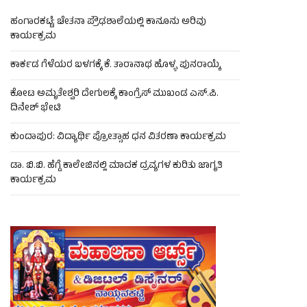
ಹಂಗಾರಕಟ್ಟೆ: ಚೇತನಾ ಪ್ರೌಢಶಾಲೆಯಲ್ಲಿ ಕಾನೂನು ಅರಿವು
ಕಾರ್ಯಕ್ರಮ
ಕಾರ್ಕಡ ಗೆಳೆಯರ ಬಳಗಕ್ಕೆ ಕೆ. ತಾರಾನಾಥ ಹೊಳ್ಳ ಪುನರಾಯ್ಕೆ
ಕೋಟ ಅಮೃತೇಶ್ವರಿ ದೇಗುಲಕ್ಕೆ ಕಾಂಗ್ರೆಸ್ ಮುಖಂಡ ಎಸ್.ಪಿ.
ದಿನೇಶ್ ಭೇಟಿ
ಕುಂದಾಪುರ: ವಿದ್ಯಾರ್ಥಿ ಪ್ರೋತ್ಸಾಹ ಧನ ವಿತರಣಾ ಕಾರ್ಯಕ್ರಮ
ಡಾ. ಬಿ.ಬಿ. ಹೆಗ್ಡೆ ಕಾಲೇಜಿನಲ್ಲಿ ಮಾದಕ ದ್ರವ್ಯಗಳ ಕುರಿತು ಜಾಗೃತಿ
ಕಾರ್ಯಕ್ರಮ