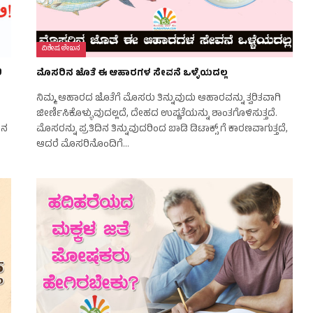
ವಿಶೇಷ ಲೇಖನ
ಿ
ಮೊಸರಿನ ಜೊತೆ ಈ ಆಹಾರಗಳ ಸೇವನೆ ಒಳ್ಳೆಯದಲ್ಲ
ನಿಮ್ಮ ಆಹಾರದ ಜೊತೆಗೆ ಮೊಸರು ತಿನ್ನುವುದು ಆಹಾರವನ್ನು ತ್ವರಿತವಾಗಿ
ಜೀರ್ಣಿಸಿಕೊಳ್ಳುವುದಲ್ಲದೆ, ದೇಹದ ಉಷ್ಣತೆಯನ್ನು ಶಾಂತಗೊಳಿಸುತ್ತದೆ.
ಿನ
ಮೊಸರನ್ನು ಪ್ರತಿದಿನ ತಿನ್ನುವುದರಿಂದ ಬಾಡಿ ಡಿಟಾಕ್ಸ್ ಗೆ ಕಾರಣವಾಗುತ್ತದೆ,
ಆದರೆ ಮೊಸರಿನೊಂದಿಗೆ…