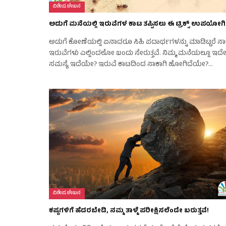
ವಿಶೇಷ ಲೇಖನ
ಅಡುಗೆ ಮನೆಯಲ್ಲಿ ಇರುವೆಗಳ ಕಾಟ ತಪ್ಪಿಸಲು ಈ ಟ್ರಿಕ್ಸ್ ಉಪಯೋಗಿ
ಅಡುಗೆ ಕೋಣೆಯಲ್ಲಿ ಏನಾದರೂ ಸಿಹಿ ಪದಾರ್ಥಗಳನ್ನು ಮಾಡಿಟ್ಟರೆ ಸಾ
ಇರುವೆಗಳು ಎಲ್ಲಿಂದಲೋ ಬಂದು ಸೇರುತ್ತವೆ. ನಿಮ್ಮ ಮನೆಯಲ್ಲೂ ಇದ
ಸಮಸ್ಯೆ ಇದೆಯೇ? ಇರುವೆ ಕಾಟದಿಂದ ಸಾಕಾಗಿ ಹೋಗಿದೆಯೇ?…
ವಿಶೇಷ ಲೇಖನ
ಕಷ್ಟಗಳಿಗೆ ಹೆದರಬೇಡಿ, ನಮ್ಮ ತಾಳ್ಮೆ ಪರೀಕ್ಷಿಸಲೆಂದೇ ಬರುತ್ತವೆ!