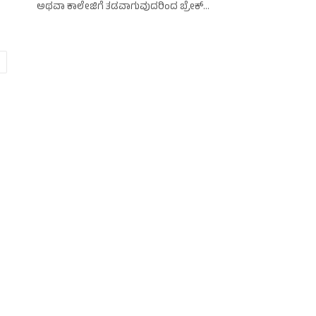
ಅಥವಾ ಕಾಲೇಜಿಗೆ ತಡವಾಗುವುದರಿಂದ ಬ್ರೇಕ್…
ext