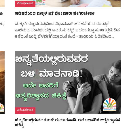
ವಿಶೇಷ ಲೇಖನ
ಸಿ
ಹದಿಹರೆಯದ ಮಕ್ಕಳ ಜತೆ ಪೋಷಕರು ಹೇಗಿರಬೇಕು?
ಕು,
ಮಕ್ಕಳು ಸಣ್ಣ ವಯಸ್ಸಿನಿಂದ ನಿಧಾನವಾಗಿ ಹದಿಹರೆಯದ ವಯಸ್ಸಿಗೆ
ೇ
ಕಾಲಿಡುವ ಸಂದರ್ಭದಲ್ಲಿ ಅವರ ಮನಸ್ಥಿತಿ ಬದಲಾಗುತ್ತಾ ಹೋಗುತ್ತದೆ. ದಿನ
ಕಳೆದಂತೆ ಬುದ್ಧಿ ಬೆಳವಣಿಗೆಯಾದಂತೆ ತಂದೆ – ತಾಯಿಯ ಹಿಡಿತದಿಂದ…
ವಿಶೇಷ ಲೇಖನ
ಖಿನ್ನತೆಯಲ್ಲಿರುವವರ ಬಳಿ ಈ ಮಾತನಾಡಿ. ಅದೇ ಅವರಿಗೆ ಆತ್ಮವಿಶ್ವಾಸದ
ಚಿಕಿತ್ಸೆ