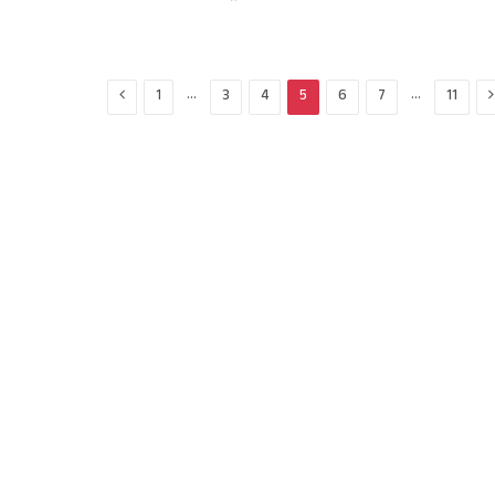
Previous
N
…
…
1
3
4
5
6
7
11