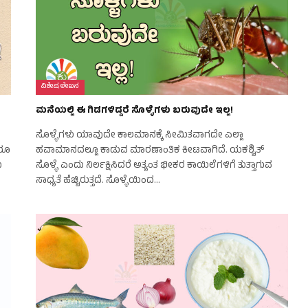
ವಿಶೇಷ ಲೇಖನ
ಮನೆಯಲ್ಲಿ ಈ ಗಿಡಗಳಿದ್ದರೆ ಸೊಳ್ಳೆಗಳು ಬರುವುದೇ ಇಲ್ಲ!
ಸೊಳ್ಳೆಗಳು ಯಾವುದೇ ಕಾಲಮಾನಕ್ಕೆ ಸೀಮಿತವಾಗದೇ ಎಲ್ಲಾ
ದರೂ
ಹವಾಮಾನದಲ್ಲೂ ಕಾಡುವ ಮಾರಣಾಂತಿಕ ಕೀಟವಾಗಿದೆ. ಯಕಶ್ಚಿತ್
ು
ಸೊಳ್ಳೆ ಎಂದು ನಿರ್ಲಕ್ಷಿಸಿದರೆ ಅತ್ಯಂತ ಭೀಕರ ಕಾಯಿಲೆಗಳಿಗೆ ತುತ್ತಾಗುವ
ಸಾಧ್ಯತೆ ಹೆಚ್ಚಿರುತ್ತದೆ. ಸೊಳ್ಳೆಯಿಂದ…