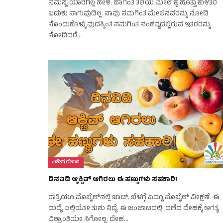
ಸಮಸ್ಯೆ ಯಾರಿಗಿಲ್ಲ ಹೇಳಿ. ಹಾಗಂತ ತಲೆಯ ಮೇಲೆ ಕೈ ಹೊತ್ತು ಕುಳಿತರೆ
ಬದುಕು ಸಾಗುವುದಿಲ್ಲ. ನಾವು ನಮಗಿಂತ ಮೇಲಿನವರನ್ನು ನೋಡಿ
ನೊಂದುಕೊಳ್ಳುವುದಕ್ಕಿಂತ ನಮಗಿಂತ ಸಂಕಷ್ಟದಲ್ಲಿರುವ ಇತರರನ್ನು
ನೋಡಿದರೆ…
ವಿಶೇಷ ಲೇಖನ
ದಿನವಿಡಿ ಆ್ಯಕ್ಟಿವ್ ಆಗಿರಲು ಈ ಹಣ್ಣುಗಳು ಸಹಕಾರಿ!
ರಾತ್ರಿಯೂ ಮೊಬೈಲ್‌ನಲ್ಲಿ ಚಾಟ್. ಬೆಳಗ್ಗೆ ಎದ್ದೂ ಮೊಬೈಲ್ ವೀಕ್ಷಣೆ. ಈ
ಮಧ್ಯೆ ಎಲ್ಲಿಯೋ ತುಸು ನಿದ್ದೆ. ಈ ಜಂಜಾಟದಲ್ಲಿ. ದಣಿದ ದೇಹಕ್ಕೆ ಅಗತ್ಯ
ವಿಶ್ರಾಂತಿಯೇ ಸಿಗೋಲ್ಲ. ದೇಹ…