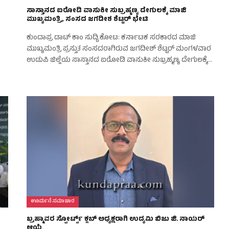
ಸಾಸ್ತಾನದ ಐರೋಡಿ ವಾಸುಕೀ ಸುಬ್ರಹ್ಮಣ್ಯ ದೇಗುಲಕ್ಕೆ ಮಾಜಿ
ಮುಖ್ಯಮಂತ್ರಿ, ಸಂಸದ ಜಗದೀಶ ಶೆಟ್ಟರ್ ಭೇಟಿ
ಕುಂದಾಪ್ರ ಡಾಟ್‌ ಕಾಂ ಸುದ್ದಿ.ಕೋಟ: ಕರ್ನಾಟಕ ಸರಕಾರದ ಮಾಜಿ
ಮುಖ್ಯಮಂತ್ರಿ ಪ್ರಸ್ತುತ ಸಂಸದರಾಗಿರುವ ಜಗದೀಶ್ ಶೆಟ್ಟರ್ ಮಂಗಳವಾರ
ಉಡುಪಿ ಜಿಲ್ಲೆಯ ಸಾಸ್ತಾನದ ಐರೋಡಿ ವಾಸುಕೀ ಸುಬ್ರಹ್ಮಣ್ಯ ದೇಗುಲಕ್ಕೆ…
ಊರ್ಮನೆ ಸಮಾಚಾರ
ಬ್ರಹ್ಮಾವರ ಸ್ಪೋರ್ಟ್ಸ್ ಕ್ಲಬ್ ಅಧ್ಯಕ್ಷರಾಗಿ ಉದ್ಯಮಿ ಬಿಜು ಜಿ. ನಾಯರ್
ಆಯ್ಕೆ