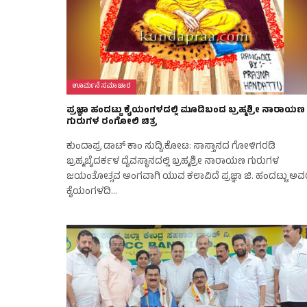
ಊರ್ಮನೆ ಸಮಾಚಾರ
ಪ್ರಜ್ಞಾ ಹಂದಟ್ಟು ಕೈಯಂಗಳದಲ್ಲಿ ಮೂಡಿಬಂದ ಬ್ರಹ್ಮಶ್ರೀ ನಾರಾಯಣ
ಗುರುಗಳ ರಂಗೋಲಿ ಚಿತ್ರ
ಕುಂದಾಪ್ರ ಡಾಟ್‌ ಕಾಂ ಸುದ್ದಿ.ಕೋಟ: ಸಾಸ್ತಾನದ ಗೋಳಿಗರಡಿ
ಬ್ರಹ್ಮಬೈದರ್ಕಳ ದೈವಸ್ಥಾನದಲ್ಲಿ ಬ್ರಹ್ಮಶ್ರೀ ನಾರಾಯಣ ಗುರುಗಳ
ಜಯಂತೋತ್ಸವ ಅಂಗವಾಗಿ ಯುವ ಕಲಾವಿದೆ ಪ್ರಜ್ಞಾ ಜಿ. ಹಂದಟ್ಟು ಅವ
ಕೈಯಂಗಳದಿ…