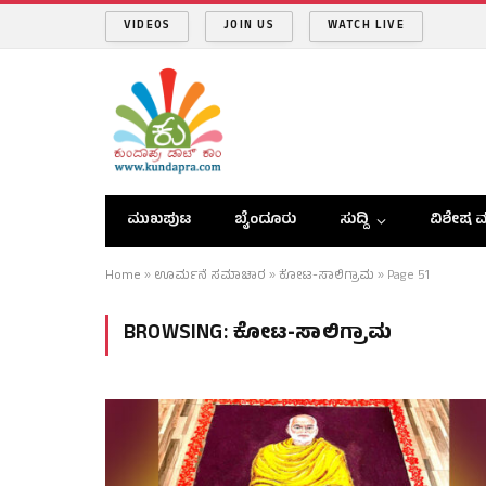
VIDEOS
JOIN US
WATCH LIVE
ಮುಖಪುಟ
ಬೈಂದೂರು
ಸುದ್ದಿ
ವಿಶೇಷ ವ
Home
»
ಊರ್ಮನೆ ಸಮಾಚಾರ
»
ಕೋಟ-ಸಾಲಿಗ್ರಾಮ
»
Page 51
BROWSING:
ಕೋಟ-ಸಾಲಿಗ್ರಾಮ