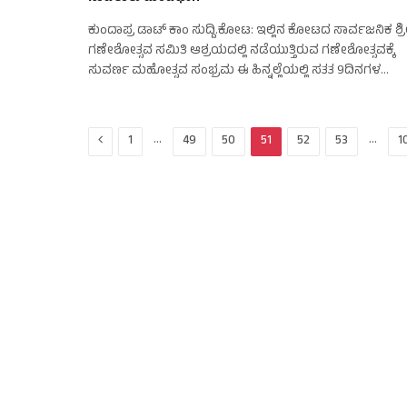
ಕುಂದಾಪ್ರ ಡಾಟ್‌ ಕಾಂ ಸುದ್ದಿ.ಕೋಟ: ಇಲ್ಲಿನ ಕೋಟದ ಸಾರ್ವಜನಿಕ ಶ್ರ
ಗಣೇಶೋತ್ಸವ ಸಮಿತಿ ಆಶ್ರಯದಲ್ಲಿ ನಡೆಯುತ್ತಿರುವ ಗಣೇಶೋತ್ಸವಕ್ಕೆ
ಸುವರ್ಣ ಮಹೋತ್ಸವ ಸಂಭ್ರಮ ಈ ಹಿನ್ನಲ್ಲೆಯಲ್ಲಿ ಸತತ 9ದಿನಗಳ…
Previous
…
…
1
49
50
51
52
53
1