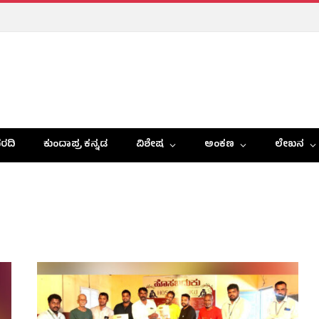
ರದಿ
ಕುಂದಾಪ್ರ ಕನ್ನಡ
ವಿಶೇಷ
ಅಂಕಣ
ಲೇಖನ