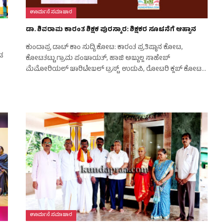
ಊರ್ಮನೆ ಸಮಾಚಾರ
ಡಾ. ಶಿವರಾಮ ಕಾರಂತ ಶಿಕ್ಷಕ ಪುರಸ್ಕಾರ: ಶಿಕ್ಷಕರ ಸೂಚನೆಗೆ ಆಹ್ವಾನ
ಕುಂದಾಪ್ರ ಡಾಟ್‌ ಕಾಂ ಸುದ್ದಿ.ಕೋಟ: ಕಾರಂತ ಪ್ರತಿಷ್ಠಾನ ಕೋಟ,
ಂಡ
ಕೋಟತಟ್ಟು ಗ್ರಾಮ ಪಂಚಾಯತ್, ಹಾಜಿ ಅಬ್ದುಲ್ಲ ಸಾಹೇಬ್
ಮೆಮೋರಿಯಲ್ ಚಾರಿಟೇಬಲ್ ಟ್ರಸ್ಟ್ ಉಡುಪಿ, ರೋಟರಿ ಕ್ಲಬ್ ಕೋಟ…
ಊರ್ಮನೆ ಸಮಾಚಾರ