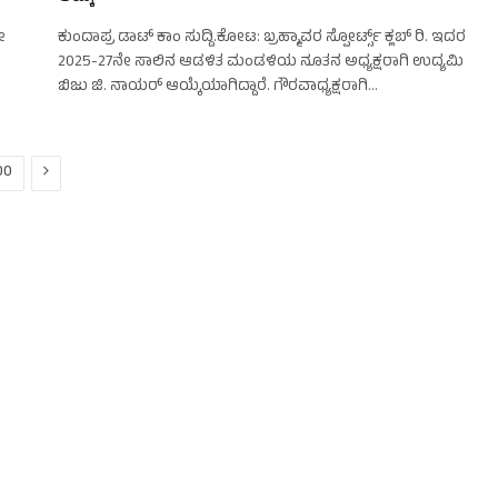
ೀ
ಕುಂದಾಪ್ರ ಡಾಟ್‌ ಕಾಂ ಸುದ್ದಿ.ಕೋಟ: ಬ್ರಹ್ಮಾವರ ಸ್ಪೋರ್ಟ್ಸ್ ಕ್ಲಬ್ ರಿ. ಇದರ
2025-27ನೇ ಸಾಲಿನ ಆಡಳಿತ ಮಂಡಳಿಯ ನೂತನ ಅಧ್ಯಕ್ಷರಾಗಿ ಉದ್ಯಮಿ
ಬಿಜು ಜಿ. ನಾಯರ್ ಆಯ್ಕೆಯಾಗಿದ್ದಾರೆ. ಗೌರವಾಧ್ಯಕ್ಷರಾಗಿ…
Next
00