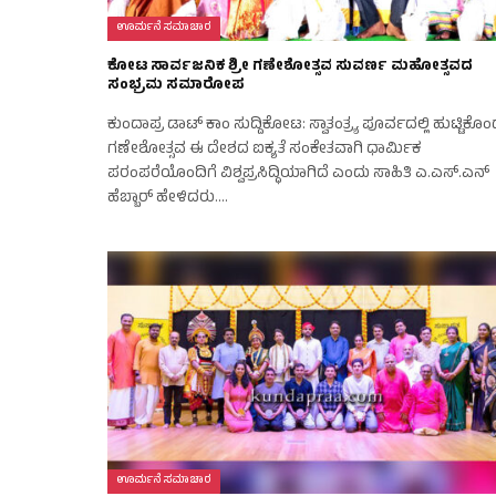
ಊರ್ಮನೆ ಸಮಾಚಾರ
ಕೋಟ ಸಾರ್ವಜನಿಕ ಶ್ರೀ ಗಣೇಶೋತ್ಸವ ಸುವರ್ಣ ಮಹೋತ್ಸವದ
ಸಂಭ್ರಮ ಸಮಾರೋಪ
ಕುಂದಾಪ್ರ ಡಾಟ್‌ ಕಾಂ ಸುದ್ದಿಕೋಟ: ಸ್ವಾತಂತ್ರ್ಯ ಪೂರ್ವದಲ್ಲಿ ಹುಟ್ಟಿಕೊ
ಗಣೇಶೋತ್ಸವ ಈ ದೇಶದ ಐಕ್ಯತೆ ಸಂಕೇತವಾಗಿ ಧಾರ್ಮಿಕ
ಪರಂಪರೆಯೊಂದಿಗೆ ವಿಶ್ವಪ್ರಸಿದ್ಧಿಯಾಗಿದೆ ಎಂದು ಸಾಹಿತಿ ಎ.ಎಸ್.ಎನ್
ಹೆಬ್ಬಾರ್ ಹೇಳಿದರು.…
ಊರ್ಮನೆ ಸಮಾಚಾರ