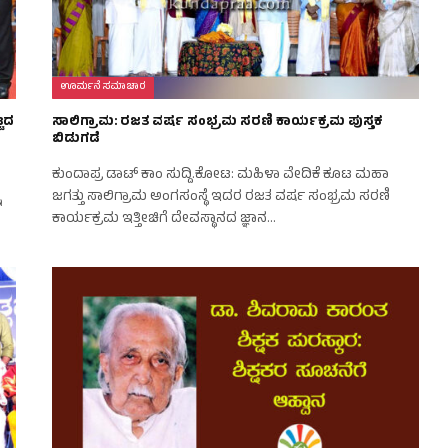
ಊರ್ಮನೆ ಸಮಾಚಾರ
್ಟದ
ಸಾಲಿಗ್ರಾಮ: ರಜತ ವರ್ಷ ಸಂಭ್ರಮ ಸರಣಿ ಕಾರ್ಯಕ್ರಮ ಪುಸ್ತಕ
ಬಿಡುಗಡೆ
ಕುಂದಾಪ್ರ ಡಾಟ್‌ ಕಾಂ ಸುದ್ದಿ.ಕೋಟ: ಮಹಿಳಾ ವೇದಿಕೆ ಕೂಟ ಮಹಾ
ು
ಜಗತ್ತು ಸಾಲಿಗ್ರಾಮ ಅಂಗಸಂಸ್ಥೆ ಇದರ ರಜತ ವರ್ಷ ಸಂಭ್ರಮ ಸರಣಿ
ಕಾರ್ಯಕ್ರಮ ಇತ್ತೀಚಿಗೆ ದೇವಸ್ಥಾನದ ಜ್ಞಾನ…