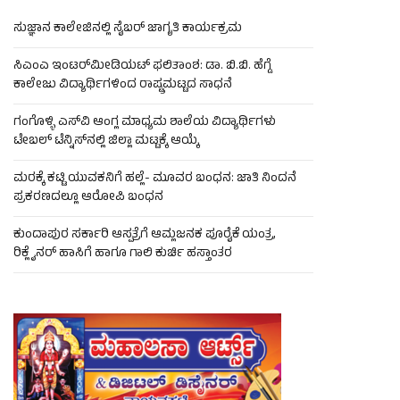
ಸುಜ್ಞಾನ ಕಾಲೇಜಿನಲ್ಲಿ ಸೈಬರ್ ಜಾಗೃತಿ ಕಾರ್ಯಕ್ರಮ
ಸಿಎಂಎ ಇಂಟರ್‌ಮೀಡಿಯಟ್ ಫಲಿತಾಂಶ: ಡಾ. ಬಿ.ಬಿ. ಹೆಗ್ಡೆ
ಕಾಲೇಜು ವಿದ್ಯಾರ್ಥಿಗಳಿಂದ ರಾಷ್ಟ್ರಮಟ್ಟದ ಸಾಧನೆ
ಗಂಗೊಳ್ಳಿ ಎಸ್‌ವಿ ಆಂಗ್ಲ ಮಾಧ್ಯಮ ಶಾಲೆಯ ವಿದ್ಯಾರ್ಥಿಗಳು
ಟೇಬಲ್‌ ಟೆನ್ನಿಸ್‌ನಲ್ಲಿ ಜಿಲ್ಲಾ ಮಟ್ಟಕ್ಕೆ ಆಯ್ಕೆ
ಮರಕ್ಕೆ ಕಟ್ಟಿ ಯುವಕನಿಗೆ ಹಲ್ಲೆ- ಮೂವರ ಬಂಧನ: ಜಾತಿ ನಿಂದನೆ
ಪ್ರಕರಣದಲ್ಲೂ ಆರೋಪಿ ಬಂಧನ
ಕುಂದಾಪುರ ಸರ್ಕಾರಿ ಆಸ್ಪತ್ರೆಗೆ ಆಮ್ಲಜನಕ ಪೂರೈಕೆ ಯಂತ್ರ,
ರಿಕ್ಲೈನರ್ ಹಾಸಿಗೆ ಹಾಗೂ ಗಾಲಿ ಕುರ್ಚಿ ಹಸ್ತಾಂತರ