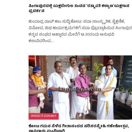
ಸಿಂಗಾಪುರದಲ್ಲಿ ಯಕ್ಷದೇಗುಲ ತಂಡದ ʼರತ್ನಾವತಿ ಕಲ್ಯಾಣʼಯಕ್ಷಗಾನ
ಪ್ರದರ್ಶನ
ಕುಂದಾಪ್ರ ಡಾಟ್‌ ಕಾಂ ಸುದ್ದಿ.ಕೋಟ: ಸದಾ ಸಾಂಸ್ಕೃತಿಕ, ಶೈಕ್ಷಣಿಕ,
ವಿನೋದ, ಶುಭ ಕಾರ್ಯಕ್ರಮಗಳಿಗೆ ಸದಾ ಪ್ರೋತ್ಸಾಹಿಸುವ ಸಿಂಗಾಪುರ
ಕನ್ನಡ ಸಂಘದ ಆಹ್ವಾನದ ಮೇರೆಗೆ ಆ.30ರಂದು ಅನುಭವಿ
ಕಲಾವಿದರಿಂದ…
ಊರ್ಮನೆ ಸಮಾಚಾರ
ಕೋಟ ಗಮನ ಸೆಳೆದ ಗೀತಾನಂದದ ಪರಿಸರಸ್ನೇಹಿ ಗಣೇಶೋತ್ಸವ,
ಸಾವಿರಾರು ಮಂದಿಭಾಗಿ