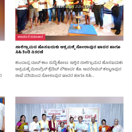
ಊರ್ಮನೆ ಸಮಾಚಾರ
ಸಾಲಿಗ್ರಾಮದ ಹೊಸಬದುಕು ಆಶ್ರಮಕ್ಕೆ ಸೋಲಾಪುರ ಚಾದರ ಹಾಗೂ
ಸಿಹಿ ತಿಂಡಿ ವಿತರಣೆ
ಕುಂದಾಪ್ರ ಡಾಟ್‌ ಕಾಂ ಸುದ್ದಿ.ಕೋಟ: ಇಲ್ಲಿನ ಸಾಲಿಗ್ರಾಮದ ಹೊಸಬದುಕು
ಆಶ್ರಮಕ್ಕೆ ಮಿಲಾಗ್ರಿಸ್ ಕ್ರೆಡಿಟ್ ಸೌಹಾರ್ದ ಕೊ. ಆಪರೇಟಿವ್ ಕಲ್ಯಾಣಪುರ
ರ
ಶಾಖೆ ವತಿಯಿಂದ ಸೋಲಾಪುರ ಚಾದರ ಹಾಗೂ ಸಿಹಿ…