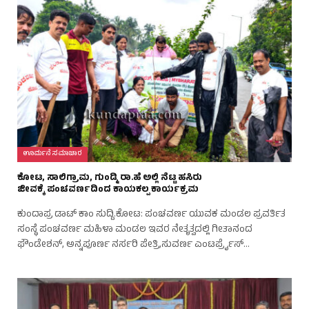
ಊರ್ಮನೆ ಸಮಾಚಾರ
ಕೋಟ, ಸಾಲಿಗ್ರಾಮ, ಗುಂಡ್ಮಿ ರಾ.ಹೆ ಅಲ್ಲಿ ನೆಟ್ಟ ಹಸಿರು
ಜೀವಕ್ಕೆ ಪಂಚವರ್ಣದಿಂದ ಕಾಯಕಲ್ಪ ಕಾರ್ಯಕ್ರಮ
ಕುಂದಾಪ್ರ ಡಾಟ್‌ ಕಾಂ ಸುದ್ದಿ.ಕೋಟ: ಪಂಚವರ್ಣ ಯುವಕ ಮಂಡಲ ಪ್ರವರ್ತಿತ
ಸಂಸ್ಥೆ ಪಂಚವರ್ಣ ಮಹಿಳಾ ಮಂಡಲ ಇವರ ನೇತೃತ್ವದಲ್ಲಿ ಗೀತಾನಂದ
ಫೌಂಡೇಶನ್, ಅನ್ನಪೂರ್ಣ ನರ್ಸರಿ ಪೇತ್ರಿ,ಸುವರ್ಣ ಎಂಟರ್ಪ್ರೈಸ್…