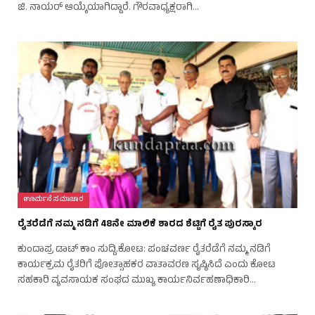
ಜಿ. ನಾಯರ್ ಆಯ್ಕೆಯಾಗಿದ್ದಾರೆ. ಗೌರವಾಧ್ಯಕ್ಷರಾಗಿ…
ಊರ್ಮನೆ ಸಮಾಚಾರ
ರೈತರೆಡೆಗೆ ನಮ್ಮ ನಡಿಗೆ 48ನೇ ಮಾಲಿಕೆ ಶಾರದ ಶೆಟ್ಟಿಗೆ ರೈತ ಪುರಸ್ಕಾರ
ಕುಂದಾಪ್ರ ಡಾಟ್‌ ಕಾಂ ಸುದ್ದಿ.ಕೋಟ: ಪಂಚವರ್ಣ ರೈತರೆಡೆಗೆ ನಮ್ಮ ನಡಿಗೆ
ಕಾರ್ಯಕ್ರಮ ರೈತರಿಗೆ ಪೋತ್ಸಾಹಕರ ವಾತಾವರಣ ಸೃಷ್ಠಿಸಿದೆ ಎಂದು ಕೋಟ
ಸಹಕಾರಿ ವ್ಯವಸಾಯಕ ಸಂಘದ ಮುಖ್ಯ ಕಾರ್ಯನಿರ್ವಹಣಾಧಿಕಾರಿ…