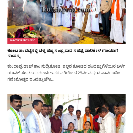
ಊರ್ಮನೆ ಸಮಾಚಾರ
ಕೋಟ ಹಂದಟ್ಟಿನಲ್ಲಿ ಬೆಳ್ಳಿ ಹಬ್ಬ ಸಂಭ್ರಮದ ಸಹಸ್ರ ನಾರಿಕೇಳ ಗಣಯಾಗ
ಸಂಪನ್ನ
ಕುಂದಾಪ್ರ ಡಾಟ್‌ ಕಾಂ ಸುದ್ದಿ.ಕೋಟ: ಇಲ್ಲಿನ ಕೋಟದ ಹಂದಟ್ಟು ಗೆಳೆಯರ ಬಳಗ
ಯುವಕ ಸಂಘ ದಾನಗುಂದು ಇವರ ವತಿಯಿಂದ 25ನೇ ವರ್ಷದ ಸಾರ್ವಜನಿಕ
ಗಣೇಶೋತ್ಸವ ಹಂದಟ್ಟು ಚೌತಿ…