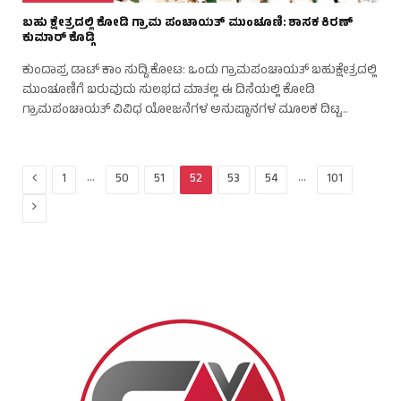
ಬಹು ಕ್ಷೇತ್ರದಲ್ಲಿ ಕೋಡಿ ಗ್ರಾಮ ಪಂಚಾಯತ್ ಮುಂಚೂಣಿ: ಶಾಸಕ ಕಿರಣ್
ಕುಮಾರ್ ಕೊಡ್ಗಿ
ಕುಂದಾಪ್ರ ಡಾಟ್‌ ಕಾಂ ಸುದ್ದಿ.ಕೋಟ: ಒಂದು ಗ್ರಾಮಪಂಚಾಯತ್ ಬಹುಕ್ಷೇತ್ರದಲ್ಲಿ
ಮುಂಚೂಣಿಗೆ ಬರುವುದು ಸುಲಭದ ಮಾತಲ್ಲ ಈ ದಿಸೆಯಲ್ಲಿ ಕೋಡಿ
ಗ್ರಾಮಪಂಚಾಯತ್ ವಿವಿಧ ಯೋಜನೆಗಳ ಅನುಷ್ಠಾನಗಳ ಮೂಲಕ ದಿಟ್ಟ…
Previous
…
…
1
50
51
52
53
54
101
Next