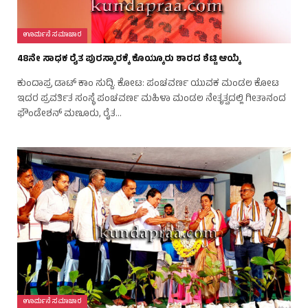
ಊರ್ಮನೆ ಸಮಾಚಾರ
48ನೇ ಸಾಧಕ ರೈತ ಪುರಸ್ಕಾರಕ್ಕೆ ಕೊಯ್ಕೂರು ಶಾರದ ಶೆಟ್ಟಿ ಆಯ್ಕೆ
ಕುಂದಾಪ್ರ ಡಾಟ್‌ ಕಾಂ ಸುದ್ದಿ. ಕೋಟ: ಪಂಚವರ್ಣ ಯುವಕ ಮಂಡಲ ಕೋಟ
ಇದರ ಪ್ರವರ್ತಿತ ಸಂಸ್ಥೆ ಪಂಚವರ್ಣ ಮಹಿಳಾ ಮಂಡಲ ನೇತೃತ್ವದಲ್ಲಿ ಗೀತಾನಂದ
ಫೌಂಡೇಶನ್ ಮಣೂರು, ರೈತ…
ಊರ್ಮನೆ ಸಮಾಚಾರ