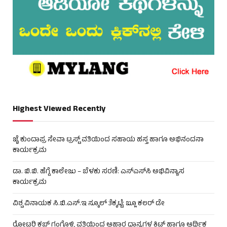
Highest Viewed Recently
ಜೈ ಕುಂದಾಪ್ರ ಸೇವಾ ಟ್ರಸ್ಟ್ ವತಿಯಿಂದ ಸಹಾಯ ಹಸ್ತ ಹಾಗೂ ಅಭಿನಂದನಾ
ಕಾರ್ಯಕ್ರಮ
ಡಾ. ಬಿ.ಬಿ. ಹೆಗ್ಡೆ ಕಾಲೇಜು – ಬೆಳಕು ಸರಣಿ: ಎಸ್‌ಎಸ್‌ಸಿ ಅಭಿವಿನ್ಯಾಸ
ಕಾರ್ಯಕ್ರಮ
ವಿಶ್ವ ವಿನಾಯಕ ಸಿ.ಬಿ.ಎಸ್.ಇ ಸ್ಕೂಲ್ ತೆಕ್ಕಟ್ಟೆ: ಬ್ಲೂ ಕಲರ್ ಡೇ
ರೋಟರಿ ಕ್ಲಬ್ ಗಂಗೊಳ್ಳಿ ವತಿಯಿಂದ ಆಹಾರ ಧಾನ್ಯಗಳ ಕಿಟ್ ಹಾಗೂ ಆರ್ಥಿಕ