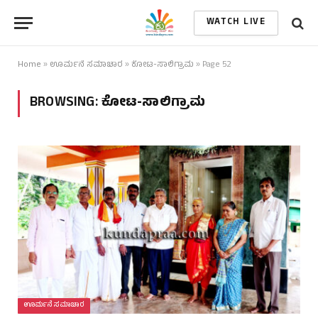
WATCH LIVE
Home
»
ಊರ್ಮನೆ ಸಮಾಚಾರ
»
ಕೋಟ-ಸಾಲಿಗ್ರಾಮ
»
Page 52
BROWSING:
ಕೋಟ-ಸಾಲಿಗ್ರಾಮ
ಊರ್ಮನೆ ಸಮಾಚಾರ