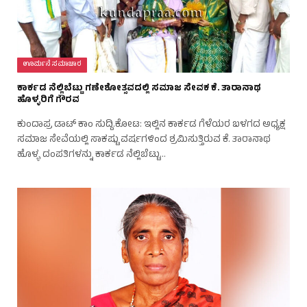
ಊರ್ಮನೆ ಸಮಾಚಾರ
ಕಾರ್ಕಡ ನೆಲ್ಲಿಬೆಟ್ಟು ಗಣೇಶೋತ್ಸವದಲ್ಲಿ ಸಮಾಜ ಸೇವಕ ಕೆ. ತಾರಾನಾಥ
ಹೊಳ್ಳರಿಗೆ ಗೌರವ
ಕುಂದಾಪ್ರ ಡಾಟ್‌ ಕಾಂ ಸುದ್ದಿ.ಕೋಟ: ಇಲ್ಲಿನ ಕಾರ್ಕಡ ಗೆಳೆಯರ ಬಳಗದ ಅಧ್ಯಕ್ಷ
ಸಮಾಜ ಸೇವೆಯಲ್ಲಿ ಸಾಕಷ್ಟು ವರ್ಷಗಳಿಂದ ಶ್ರಮಿಸುತ್ತಿರುವ ಕೆ. ತಾರಾನಾಥ
ಹೊಳ್ಳ ದಂಪತಿಗಳನ್ನು ಕಾರ್ಕಡ ನೆಲ್ಲಿಬೆಟ್ಟು…