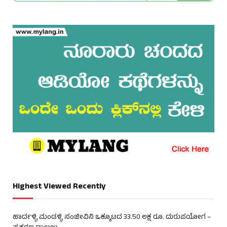
Highest Viewed Recently
ಹಾರ್ದಳ್ಳಿ ಮಂಡಳ್ಳಿ ಸಂಜೀವಿನಿ ಒಕ್ಕೂಟದ 33.50 ಲಕ್ಷ ರೂ. ದುರುಪಯೋಗ –