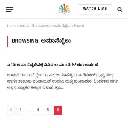
WATCH LIVE
Home
»
ಊರ್ಮನೆ ಸಮಾಚಾರ
»
ಅಮಾಸೆಬೈಲು
»
Page 6
BROWSING:
ಅಮಾಸೆಬೈಲು
ಎ.10: ಅಮಾಸೆಬೈಲಿನಲ್ಲಿ ವಿವಿಧ ಕಾಮಗಾರಿಗಳ ಲೋಕಾರ್ಪಣೆ
ಉಡುಪಿ : ಅಮಾಸೆಬೈಲು ಗ್ರಾ.ಪಂ, ಅಮಾಸೆಬೈಲು ಚಾರಿಟೆಬಲ್‌ ಟ್ರಸ್ಟ್‌, ಜಿಲ್ಲಾ
ಹಾಗೂ ತಾಲೂಕು ಪಂಚಾಯತ್‌ ಉಡುಪಿ ಮತ್ತು ಕುಂದಾಪುರ, ಹಿಂದುಳಿದ ವರ್ಗ
ಅಲ್ಪಸಂಖ್ಯಾಕರ ಕಲ್ಯಾಣ ಇಲಾಖೆ, ಕೃಷಿ…
Previous
…
1
4
5
6