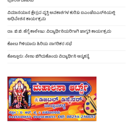
ಪ್ರಕರಣ ದಾಖಲು
ವಿಮಾನಯಾನ ಕ್ಷೇತ್ರದ ವೃತ್ತಿ ಅವಕಾಶಗಳ ಕುರಿತು ಐಎಂಜೆಐಎಸ್‌ಸಿಯಲ್ಲಿ
ಅಧಿವೇಶನ ಕಾರ್ಯಕ್ರಮ
ಡಾ. ಬಿ.ಬಿ. ಹೆಗ್ಡೆ ಕಾಲೇಜು: ವಿದ್ಯಾರ್ಥಿನಿಯರಿಗಾಗಿ ಜಾಗೃತಿ ಕಾರ್ಯಕ್ರಮ
ಕೋಟ ಗಿಳಿಯಾರು ಹಿರಿಯ ನಾಗರಿಕರ ಸಭೆ
ಕೊಲ್ಲೂರು: ನೇಣು ಬಿಗಿದುಕೊಂಡು ವಿದ್ಯಾರ್ಥಿನಿ ಆತ್ಮಹತ್ಯೆ