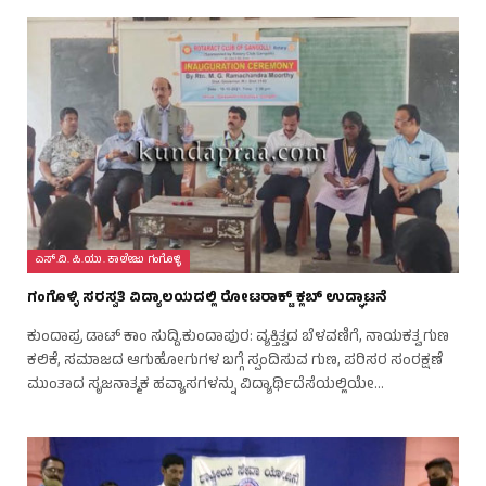
ಎಸ್.ವಿ. ಪಿ.ಯು. ಕಾಲೇಜು ಗಂಗೊಳ್ಳಿ
ಗಂಗೊಳ್ಳಿ ಸರಸ್ವತಿ ವಿದ್ಯಾಲಯದಲ್ಲಿ ರೋಟರಾಕ್ಟ್ ಕ್ಲಬ್ ಉದ್ಘಾಟನೆ
ಕುಂದಾಪ್ರ ಡಾಟ್ ಕಾಂ ಸುದ್ದಿ.ಕುಂದಾಪುರ: ವ್ಯಕ್ತಿತ್ವದ ಬೆಳವಣಿಗೆ, ನಾಯಕತ್ವ ಗುಣ
ಕಲಿಕೆ, ಸಮಾಜದ ಆಗುಹೋಗುಗಳ ಬಗ್ಗೆ ಸ್ಪಂದಿಸುವ ಗುಣ, ಪರಿಸರ ಸಂರಕ್ಷಣೆ
ಮುಂತಾದ ಸೃಜನಾತ್ಮಕ ಹವ್ಯಾಸಗಳನ್ನು ವಿದ್ಯಾರ್ಥಿದೆಸೆಯಲ್ಲಿಯೇ…