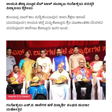
ಉಡುಪಿ ಜಿಲ್ಲಾ ಮಟ್ಟದ ನೆಟ್ ಬಾಲ್ ಪಂದ್ಯಾಟ: ಗಂಗೊಳ್ಳಿಯ ಸರಸ್ವತಿ
ವಿದ್ಯಾಲಯ ದ್ವಿತೀಯ
ಕುಂದಾಪ್ರ ಡಾಟ್ ಕಾಂ ಸುದ್ದಿ.ಕುಂದಾಪುರ: ಶಾಲಾ ಶಿಕ್ಷಣ ಇಲಾಖೆ
(ಪದವಿಪೂರ್ವ) ಉಡುಪಿ ಜಿಲ್ಲೆ ಮತ್ತು ಕೊಲ್ಲೂರು ಶ್ರೀ ಮೂಕಾಂಬಿಕಾ ದೇವಳದ
ಪದವಿಪೂರ್ವ ಕಾಲೇಜು ಕೊಲ್ಲೂರು ಇವರ ಜಂಟಿ…
ಊರ್ಮನೆ ಸಮಾಚಾರ
ಗಂಗೊಳ್ಳಿಯ ಎಸ್.ವಿ. ಶಾಲೆಗಳ ಹಳೆ ವಿದ್ಯಾರ್ಥಿ ಸಂಘದ ಸುವರ್ಣ
ಮಹೋತ್ಸವ