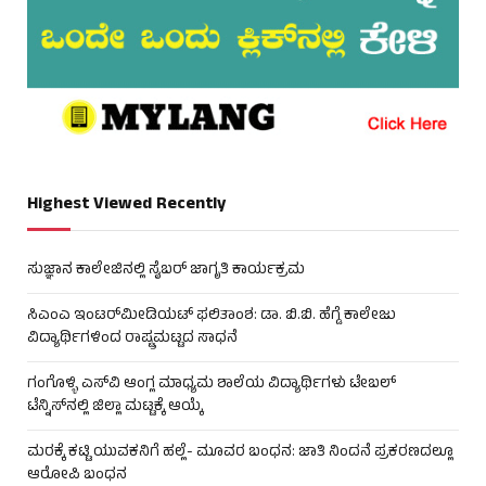
Highest Viewed Recently
ಸುಜ್ಞಾನ ಕಾಲೇಜಿನಲ್ಲಿ ಸೈಬರ್ ಜಾಗೃತಿ ಕಾರ್ಯಕ್ರಮ
ಸಿಎಂಎ ಇಂಟರ್‌ಮೀಡಿಯಟ್ ಫಲಿತಾಂಶ: ಡಾ. ಬಿ.ಬಿ. ಹೆಗ್ಡೆ ಕಾಲೇಜು
ವಿದ್ಯಾರ್ಥಿಗಳಿಂದ ರಾಷ್ಟ್ರಮಟ್ಟದ ಸಾಧನೆ
ಗಂಗೊಳ್ಳಿ ಎಸ್‌ವಿ ಆಂಗ್ಲ ಮಾಧ್ಯಮ ಶಾಲೆಯ ವಿದ್ಯಾರ್ಥಿಗಳು ಟೇಬಲ್‌
ಟೆನ್ನಿಸ್‌ನಲ್ಲಿ ಜಿಲ್ಲಾ ಮಟ್ಟಕ್ಕೆ ಆಯ್ಕೆ
ಮರಕ್ಕೆ ಕಟ್ಟಿ ಯುವಕನಿಗೆ ಹಲ್ಲೆ- ಮೂವರ ಬಂಧನ: ಜಾತಿ ನಿಂದನೆ ಪ್ರಕರಣದಲ್ಲೂ
ಆರೋಪಿ ಬಂಧನ