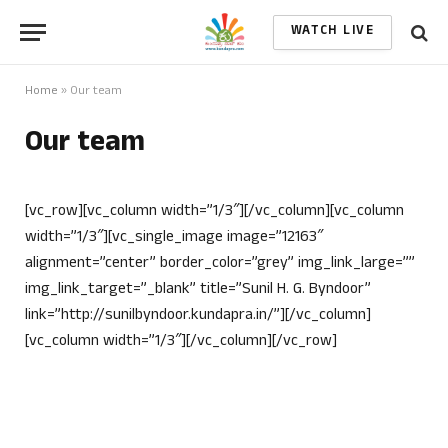
WATCH LIVE
Home
»
Our team
Our team
[vc_row][vc_column width=”1/3″][/vc_column][vc_column
width=”1/3″][vc_single_image image=”12163″
alignment=”center” border_color=”grey” img_link_large=””
img_link_target=”_blank” title=”Sunil H. G. Byndoor”
link=”http://sunilbyndoor.kundapra.in/”][/vc_column]
[vc_column width=”1/3″][/vc_column][/vc_row]