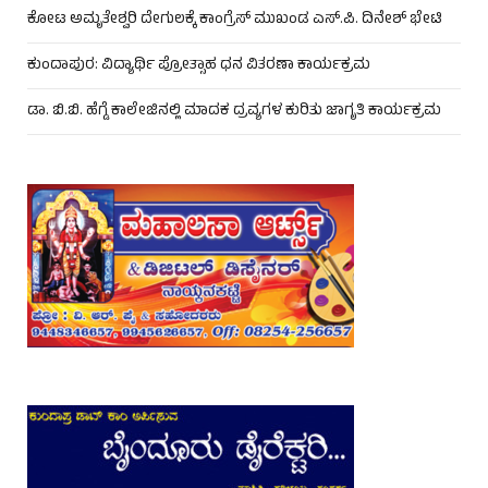
ಕೋಟ ಅಮೃತೇಶ್ವರಿ ದೇಗುಲಕ್ಕೆ ಕಾಂಗ್ರೆಸ್ ಮುಖಂಡ ಎಸ್.ಪಿ. ದಿನೇಶ್ ಭೇಟಿ
ಕುಂದಾಪುರ: ವಿದ್ಯಾರ್ಥಿ ಪ್ರೋತ್ಸಾಹ ಧನ ವಿತರಣಾ ಕಾರ್ಯಕ್ರಮ
ಡಾ. ಬಿ.ಬಿ. ಹೆಗ್ಡೆ ಕಾಲೇಜಿನಲ್ಲಿ ಮಾದಕ ದ್ರವ್ಯಗಳ ಕುರಿತು ಜಾಗೃತಿ ಕಾರ್ಯಕ್ರಮ