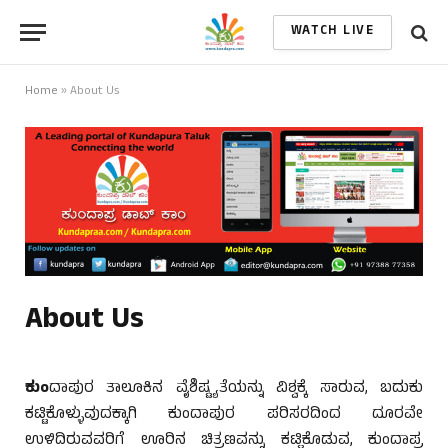
WATCH LIVE
Home
»
About Us
About Us
ಕುಂ
ದಾಪುರ ತಾಲೂಕಿನ ವೈಶಿಷ್ಟ್ಯತೆಯನ್ನು ವಿಶ್ವಕ್ಕೆ ಸಾರುವ, ಬದುಕು
ಕಟ್ಟಿಕೊಳ್ಳುವುದಕ್ಕಾಗಿ ಕುಂದಾಪುರ ಪರಿಸರದಿಂದ ದೂರವೇ
ಉಳಿದಿರುವವರಿಗೆ ಊರಿನ ಚಿತ್ರಣವನ್ನು ಕಟ್ಟಿಕೊಡುವ, ಕುಂದಾಪ್ರ