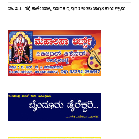
ಡಾ. ಬಿ.ಬಿ. ಹೆಗ್ಡೆ ಕಾಲೇಜಿನಲ್ಲಿ ಮಾದಕ ದ್ರವ್ಯಗಳ ಕುರಿತು ಜಾಗೃತಿ ಕಾರ್ಯಕ್ರಮ