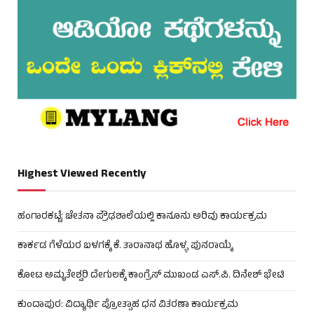
Highest Viewed Recently
ಹಂಗಾರಕಟ್ಟೆ: ಚೇತನಾ ಪ್ರೌಢಶಾಲೆಯಲ್ಲಿ ಕಾನೂನು ಅರಿವು ಕಾರ್ಯಕ್ರಮ
ಕಾರ್ಕಡ ಗೆಳೆಯರ ಬಳಗಕ್ಕೆ ಕೆ. ತಾರಾನಾಥ ಹೊಳ್ಳ ಪುನರಾಯ್ಕೆ
ಕೋಟ ಅಮೃತೇಶ್ವರಿ ದೇಗುಲಕ್ಕೆ ಕಾಂಗ್ರೆಸ್ ಮುಖಂಡ ಎಸ್.ಪಿ. ದಿನೇಶ್ ಭೇಟಿ
ಕುಂದಾಪುರ: ವಿದ್ಯಾರ್ಥಿ ಪ್ರೋತ್ಸಾಹ ಧನ ವಿತರಣಾ ಕಾರ್ಯಕ್ರಮ