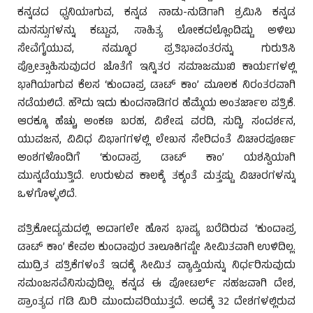
ಕನ್ನಡದ ಧ್ವನಿಯಾಗುವ, ಕನ್ನಡ ನಾಡು-ನುಡಿಗಾಗಿ ಶ್ರಮಿಸಿ ಕನ್ನಡ
ಮನಸ್ಸುಗಳನ್ನು ಕಟ್ಟುವ, ಸಾಹಿತ್ಯ ಲೋಕದಲ್ಲೊಂದಿಷ್ಟು ಅಳಿಲು
ಸೇವೆಗೈಯುವ, ನಮ್ಮೂರ ಪ್ರತಿಭಾವಂತರನ್ನು ಗುರುತಿಸಿ
ಪ್ರೋತ್ಸಾಹಿಸುವುದರ ಜೊತೆಗೆ ಇನ್ನಿತರ ಸಮಾಜಮುಖಿ ಕಾರ್ಯಗಳಲ್ಲಿ
ಭಾಗಿಯಾಗುವ ಕೆಲಸ ‘ಕುಂದಾಪ್ರ ಡಾಟ್ ಕಾಂ’ ಮೂಲಕ ನಿರಂತರವಾಗಿ
ನಡೆಯಲಿದೆ. ಹೌದು ಇದು ಕುಂದನಾಡಿಗರ ಹೆಮ್ಮೆಯ ಅಂತರ್ಜಾಲ ಪತ್ರಿಕೆ.
ಆರಕ್ಕೂ ಹೆಚ್ಚು ಅಂಕಣ ಬರಹ, ವಿಶೇಷ ವರದಿ, ಸುದ್ದಿ, ಸಂದರ್ಶನ,
ಯುವಜನ, ವಿವಿಧ ವಿಭಾಗಗಳಲ್ಲಿ ಲೇಖನ ಸೇರಿದಂತೆ ವಿಚಾರಪೂರ್ಣ
ಅಂಶಗಳೊಂದಿಗೆ ‘ಕುಂದಾಪ್ರ ಡಾಟ್ ಕಾಂ’ ಯಶಸ್ವಿಯಾಗಿ
ಮುನ್ನಡೆಯುತ್ತಿದೆ. ಉರುಳುವ ಕಾಲಕ್ಕೆ ತಕ್ಕಂತೆ ಮತ್ತಷ್ಟು ವಿಚಾರಗಳನ್ನು
ಒಳಗೊಳ್ಳಲಿದೆ.
ಪತ್ರಿಕೋದ್ಯಮದಲ್ಲಿ ಅದಾಗಲೇ ಹೊಸ ಭಾಷ್ಯ ಬರೆದಿರುವ ‘ಕುಂದಾಪ್ರ
ಡಾಟ್ ಕಾಂ’ ಕೇವಲ ಕುಂದಾಪುರ ತಾಲೂಕಿಗಷ್ಟೇ ಸೀಮಿತವಾಗಿ ಉಳಿದಿಲ್ಲ.
ಮುದ್ರಿತ ಪತ್ರಿಕೆಗಳಂತೆ ಇದಕ್ಕೆ ಸೀಮಿತ ವ್ಯಾಪ್ತಿಯನ್ನು ನಿರ್ಧರಿಸುವುದು
ಸಮಂಜಸವೆನಿಸುವುದಿಲ್ಲ. ಕನ್ನಡ ಈ ಪೋಟರ್ಲ್ ಸಹಜವಾಗಿ ದೇಶ,
ಪ್ರಾಂತ್ಯದ ಗಡಿ ಮಿರಿ ಮುಂದುವರಿಯುತ್ತದೆ. ಅದಕ್ಕೆ 32 ದೇಶಗಳಲ್ಲಿರುವ