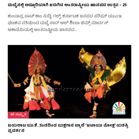
ದುಬೈನಲ್ಲಿ ಅದ್ದೂರಿಯಾಗಿ ಜರುಗಿದ ಅಂತರಾಷ್ಟ್ರೀಯ ಜಾನಪದ ಉತ್ಸವ – 25
ಕುಂದಾಪ್ರ ಡಾಟ್‌ ಕಾಂ ಸುದ್ದಿ. ಗಲ್ಫ್: ಕರ್ನಾಟಕ ಜನಪದ ಪರಿಷತ್ ಯುಎಇ
ಘಟಕದ ವತಿಯಿಂದ ದುಬೈ ನಾದ್ ಅಲ್ ಶೀಬಾ ಜಿಮ್ಸ್ ಮಾರ್ಡನ್
ಅಕಾಡೆಮಿಯಲ್ಲಿ ಅಂತರಾಷ್ಟ್ರೀಯ ಜಾನಪದ…
ಕಲೆ-ಸಂಸ್ಕೃತಿ
ಬಯಲಾಟ ಯು.ಕೆ. ತಂಡದಿಂದ ಯಕ್ಷಗಾನ ಬ್ಯಾಲೆ ‘ಜಟಾಯು ಮೋಕ್ಷ’ ಯಶಸ್ವಿ
ಪ್ರದರ್ಶನ