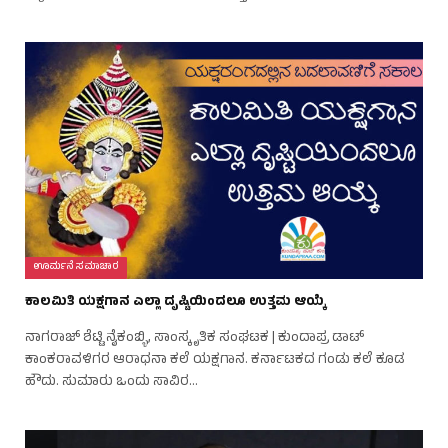
ಊರ್ಮನೆ ಸಮಾಚಾರ
ಕಾಲಮಿತಿ ಯಕ್ಷಗಾನ ಎಲ್ಲಾ ದೃಷ್ಟಿಯಿಂದಲೂ ಉತ್ತಮ ಆಯ್ಕೆ
ನಾಗರಾಜ್ ಶೆಟ್ಟಿ ನೈಕಂಬ್ಳಿ, ಸಾಂಸ್ಕೃತಿಕ ಸಂಘಟಕ | ಕುಂದಾಪ್ರ ಡಾಟ್
ಕಾಂಕರಾವಳಿಗರ ಆರಾಧನಾ ಕಲೆ ಯಕ್ಷಗಾನ. ಕರ್ನಾಟಕದ ಗಂಡು ಕಲೆ ಕೂಡ
ಹೌದು. ಸುಮಾರು ಒಂದು ಸಾವಿರ…