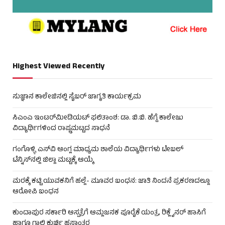
Highest Viewed Recently
ಸುಜ್ಞಾನ ಕಾಲೇಜಿನಲ್ಲಿ ಸೈಬರ್ ಜಾಗೃತಿ ಕಾರ್ಯಕ್ರಮ
ಸಿಎಂಎ ಇಂಟರ್‌ಮೀಡಿಯಟ್ ಫಲಿತಾಂಶ: ಡಾ. ಬಿ.ಬಿ. ಹೆಗ್ಡೆ ಕಾಲೇಜು
ವಿದ್ಯಾರ್ಥಿಗಳಿಂದ ರಾಷ್ಟ್ರಮಟ್ಟದ ಸಾಧನೆ
ಗಂಗೊಳ್ಳಿ ಎಸ್‌ವಿ ಆಂಗ್ಲ ಮಾಧ್ಯಮ ಶಾಲೆಯ ವಿದ್ಯಾರ್ಥಿಗಳು ಟೇಬಲ್‌
ಟೆನ್ನಿಸ್‌ನಲ್ಲಿ ಜಿಲ್ಲಾ ಮಟ್ಟಕ್ಕೆ ಆಯ್ಕೆ
ಮರಕ್ಕೆ ಕಟ್ಟಿ ಯುವಕನಿಗೆ ಹಲ್ಲೆ- ಮೂವರ ಬಂಧನ: ಜಾತಿ ನಿಂದನೆ ಪ್ರಕರಣದಲ್ಲೂ
ಆರೋಪಿ ಬಂಧನ
ಕುಂದಾಪುರ ಸರ್ಕಾರಿ ಆಸ್ಪತ್ರೆಗೆ ಆಮ್ಲಜನಕ ಪೂರೈಕೆ ಯಂತ್ರ, ರಿಕ್ಲೈನರ್ ಹಾಸಿಗೆ
ಹಾಗೂ ಗಾಲಿ ಕುರ್ಚಿ ಹಸ್ತಾಂತರ