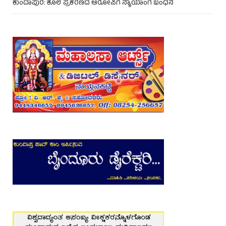
ಕುಂದಾಪುರ: ಕೊಲೆ ಪ್ರಕರಣದ ಆರೋಪಿಗೆ ನ್ಯಾಯಾಂಗ ಬಂಧನ