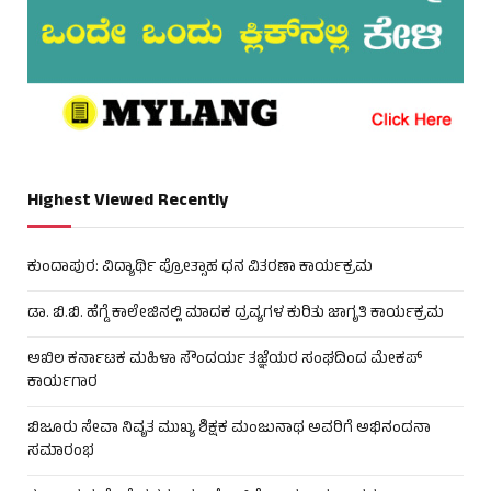
Highest Viewed Recently
ಕುಂದಾಪುರ: ವಿದ್ಯಾರ್ಥಿ ಪ್ರೋತ್ಸಾಹ ಧನ ವಿತರಣಾ ಕಾರ್ಯಕ್ರಮ
ಡಾ. ಬಿ.ಬಿ. ಹೆಗ್ಡೆ ಕಾಲೇಜಿನಲ್ಲಿ ಮಾದಕ ದ್ರವ್ಯಗಳ ಕುರಿತು ಜಾಗೃತಿ ಕಾರ್ಯಕ್ರಮ
ಅಖಿಲ ಕರ್ನಾಟಕ ಮಹಿಳಾ ಸೌಂದರ್ಯ ತಜ್ಞೆಯರ ಸಂಘದಿಂದ ಮೇಕಪ್
ಕಾರ್ಯಗಾರ
ಬಿಜೂರು ಸೇವಾ ನಿವೃತ ಮುಖ್ಯ ಶಿಕ್ಷಕ ಮಂಜುನಾಥ ಅವರಿಗೆ ಅಭಿನಂದನಾ
ಸಮಾರಂಭ