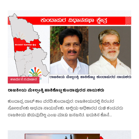
ಊರ್ಮನೆ ಸಮಾಚಾರ
ರಾಜಕೀಯ ಮೇಲ್ಪಂಕ್ತಿ ಹಾಕಿಕೊಟ್ಟ ಕುಂದಾಪುರದ ನಾಯಕರು
ಕುಂದಾಪ್ರ ಡಾಟ್ ಕಾಂ ವರದಿ.ಕುಂದಾಪುರ: ರಾಜಕೀಯದಲ್ಲಿ ನಿರಂತರ
ಸೋಲಬೇಕು ಅಥವಾ ಸಾಯಬೇಕು. ಅಲ್ಲಿಯ ಅಧಿಕಾರದ ರುಚಿ ಕಂಡವರು
ರಾಜಕೀಯ ಬಿಡುವುದಿಲ್ಲ ಎಂಬ ಮಾತು ಜನಜನಿತ. ಬದುಕಿನ ಕೊನೆ…