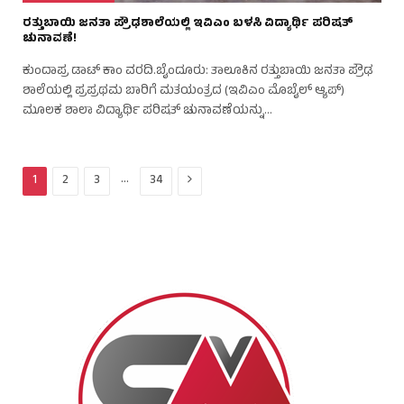
ರತ್ತುಬಾಯಿ ಜನತಾ ಪ್ರೌಢಶಾಲೆಯಲ್ಲಿ ಇವಿಎಂ ಬಳಸಿ ವಿದ್ಯಾರ್ಥಿ ಪರಿಷತ್
ಚುನಾವಣೆ!
ಕುಂದಾಪ್ರ ಡಾಟ್ ಕಾಂ ವರದಿ.ಬೈಂದೂರು: ತಾಲೂಕಿನ ರತ್ತುಬಾಯಿ ಜನತಾ ಪ್ರೌಢ
ಶಾಲೆಯಲ್ಲಿ ಪ್ರಪ್ರಥಮ ಬಾರಿಗೆ ಮತಯಂತ್ರದ (ಇವಿಎಂ ಮೊಬೈಲ್ ಆ್ಯಪ್)
ಮೂಲಕ ಶಾಲಾ ವಿದ್ಯಾರ್ಥಿ ಪರಿಷತ್ ಚುನಾವಣೆಯನ್ನು…
Next
…
1
2
3
34