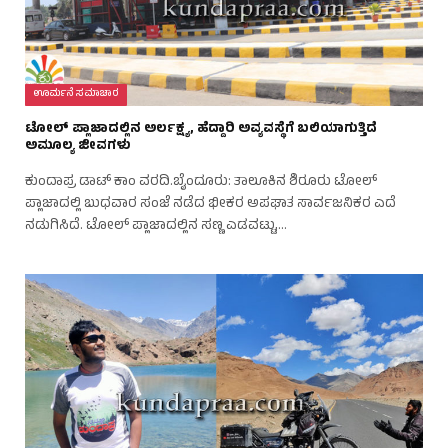
ಊರ್ಮನೆ ಸಮಾಚಾರ
ಟೋಲ್ ಪ್ಲಾಜಾದಲ್ಲಿನ ಅರ್ಲಕ್ಷ್ಯ, ಹೆದ್ದಾರಿ ಅವ್ಯವಸ್ಥೆಗೆ ಬಲಿಯಾಗುತ್ತಿದೆ
ಅಮೂಲ್ಯ ಜೀವಗಳು
ಕುಂದಾಪ್ರ ಡಾಟ್ ಕಾಂ ವರದಿ.ಬೈಂದೂರು: ತಾಲೂಕಿನ ಶಿರೂರು ಟೋಲ್
ಪ್ಲಾಜಾದಲ್ಲಿ ಬುಧವಾರ ಸಂಜೆ ನಡೆದ ಭೀಕರ ಅಪಘಾತ ಸಾರ್ವಜನಿಕರ ಎದೆ
ನಡುಗಿಸಿದೆ. ಟೋಲ್ ಪ್ಲಾಜಾದಲ್ಲಿನ ಸಣ್ಣ ಎಡವಟ್ಟು,…