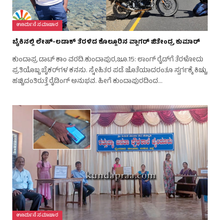
ಊರ್ಮನೆ ಸಮಾಚಾರ
ಬೈಕಿನಲ್ಲಿ ಲೇಹ್-ಲಡಾಕ್ ತೆರಳಿದ ಕೊಲ್ಲೂರಿನ ವ್ಲಾಗರ್ ಜಿತೇಂದ್ರ ಕುಮಾರ್
ಕುಂದಾಪ್ರ ಡಾಟ್ ಕಾಂ ವರದಿ.ಕುಂದಾಪುರ,ಜೂ.15: ಲಾಂಗ್ ರೈಡ್‌ಗೆ ತೆರಳೋದು
ಪ್ರತಿಯೊಬ್ಬ ಬೈಕರ್‌ಗಳ ಕನಸು. ಸ್ನೇಹಿತರ ಪಡೆ ಜೊತೆಯಾದರಂತೂ ಸ್ವರ್ಗಕ್ಕೆ ಕಿಚ್ಚು
ಹಚ್ಚಿದಂತಿರುತ್ತೆ ರೈಡಿಂಗ್ ಅನುಭವ. ಹೀಗೆ ಕುಂದಾಪುರದಿಂದ…
ಊರ್ಮನೆ ಸಮಾಚಾರ