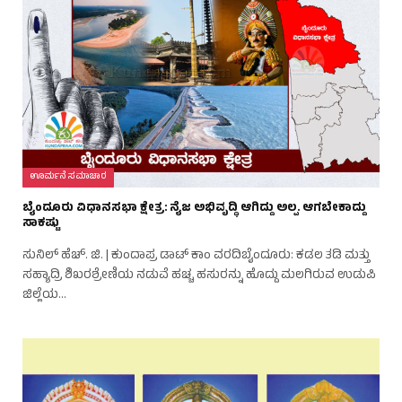
ಊರ್ಮನೆ ಸಮಾಚಾರ
ಬೈಂದೂರು ವಿಧಾನಸಭಾ ಕ್ಷೇತ್ರ: ನೈಜ ಅಭಿವೃದ್ಧಿ ಆಗಿದ್ದು ಅಲ್ಪ. ಆಗಬೇಕಾದ್ದು
ಸಾಕಷ್ಟು
ಸುನಿಲ್ ಹೆಚ್. ಜಿ. | ಕುಂದಾಪ್ರ ಡಾಟ್ ಕಾಂ ವರದಿಬೈಂದೂರು: ಕಡಲ ತಡಿ ಮತ್ತು
ಸಹ್ಯಾದ್ರಿ ಶಿಖರಶ್ರೇಣಿಯ ನಡುವೆ ಹಚ್ಚ ಹಸುರನ್ನು ಹೊದ್ದು ಮಲಗಿರುವ ಉಡುಪಿ
ಜಿಲ್ಲೆಯ…