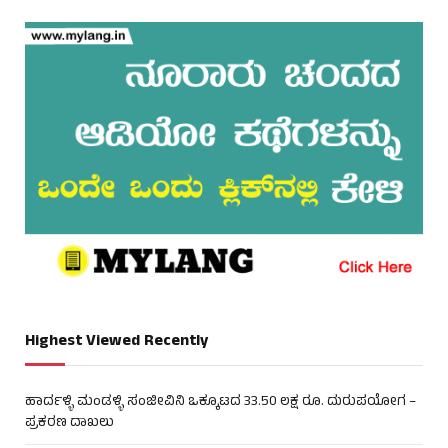
Highest Viewed Recently
ಹಾರ್ದಳ್ಳಿ ಮಂಡಳ್ಳಿ ಸಂಜೀವಿನಿ ಒಕ್ಕೂಟದ 33.50 ಲಕ್ಷ ರೂ. ದುರುಪಯೋಗ –
ಪ್ರಕರಣ ದಾಖಲು