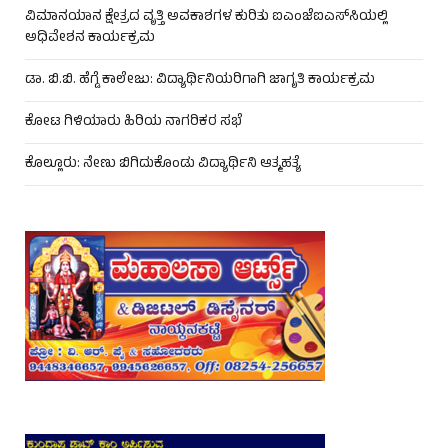
ವಿಮಾನಯಾನ ಕ್ಷೇತ್ರದ ವೃತ್ತಿ ಅವಕಾಶಗಳ ಕುರಿತು ಐಎಂಜೆಐಎಸ್‌ಸಿಯಲ್ಲಿ
ಅಧಿವೇಶನ ಕಾರ್ಯಕ್ರಮ
ಡಾ. ಬಿ.ಬಿ. ಹೆಗ್ಡೆ ಕಾಲೇಜು: ವಿದ್ಯಾರ್ಥಿನಿಯರಿಗಾಗಿ ಜಾಗೃತಿ ಕಾರ್ಯಕ್ರಮ
ಕೋಟ ಗಿಳಿಯಾರು ಹಿರಿಯ ನಾಗರಿಕರ ಸಭೆ
ಕೊಲ್ಲೂರು: ನೇಣು ಬಿಗಿದುಕೊಂಡು ವಿದ್ಯಾರ್ಥಿನಿ ಆತ್ಮಹತ್ಯೆ