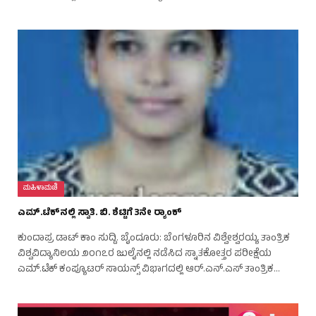
ಮಹಿಳಾಮಣಿ
ಎಮ್.ಟೆಕ್‌ನಲ್ಲಿ ಸ್ವಾತಿ. ಬಿ. ಶೆಟ್ಟಿಗೆ 3ನೇ ರ‍್ಯಾಂಕ್
ಕುಂದಾಪ್ರ ಡಾಟ್ ಕಾಂ ಸುದ್ದಿ. ಬೈಂದೂರು: ಬೆಂಗಳೂರಿನ ವಿಶ್ವೇಶ್ವರಯ್ಯ ತಾಂತ್ರಿಕ
ವಿಶ್ವವಿದ್ಯಾನಿಲಯ ೨೦೧೭ರ ಜುಲೈನಲ್ಲಿ ನಡೆಸಿದ ಸ್ನಾತಕೋತ್ತರ ಪರೀಕ್ಷೆಯ
ಎಮ್.ಟೆಕ್ ಕಂಪ್ಯೂಟರ್ ಸಾಯನ್ಸ್ ವಿಭಾಗದಲ್ಲಿ ಆರ್.ಎನ್.ಎಸ್ ತಾಂತ್ರಿಕ…