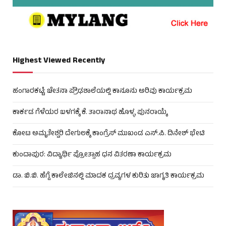
Highest Viewed Recently
ಹಂಗಾರಕಟ್ಟೆ: ಚೇತನಾ ಪ್ರೌಢಶಾಲೆಯಲ್ಲಿ ಕಾನೂನು ಅರಿವು ಕಾರ್ಯಕ್ರಮ
ಕಾರ್ಕಡ ಗೆಳೆಯರ ಬಳಗಕ್ಕೆ ಕೆ. ತಾರಾನಾಥ ಹೊಳ್ಳ ಪುನರಾಯ್ಕೆ
ಕೋಟ ಅಮೃತೇಶ್ವರಿ ದೇಗುಲಕ್ಕೆ ಕಾಂಗ್ರೆಸ್ ಮುಖಂಡ ಎಸ್.ಪಿ. ದಿನೇಶ್ ಭೇಟಿ
ಕುಂದಾಪುರ: ವಿದ್ಯಾರ್ಥಿ ಪ್ರೋತ್ಸಾಹ ಧನ ವಿತರಣಾ ಕಾರ್ಯಕ್ರಮ
ಡಾ. ಬಿ.ಬಿ. ಹೆಗ್ಡೆ ಕಾಲೇಜಿನಲ್ಲಿ ಮಾದಕ ದ್ರವ್ಯಗಳ ಕುರಿತು ಜಾಗೃತಿ ಕಾರ್ಯಕ್ರಮ