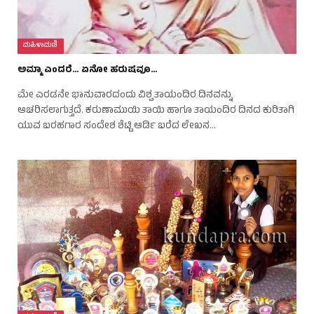
ಮಹಿಳಾಮಣಿ
ಅಮ್ಮಾ ಎಂದರೆ… ಏನೋ ಹರುಷವೂ…
ಮೇ ಎರಡನೇ ಭಾನುವಾರದಂದು ವಿಶ್ವ ತಾಯಂದಿರ ದಿನವನ್ನು
ಆಚರಿಸಲಾಗುತ್ತದೆ. ಕರುಣಾಮುಯಿ ತಾಯಿ ಹಾಗೂ ತಾಯಂದಿರ ದಿನದ ಕುರಿತಾಗಿ
ಯುವ ಬರಹಗಾರ ಸಂದೇಶ ಶೆಟ್ಟಿ ಆರ್ಡಿ ಬರೆದ ಲೇಖನ…