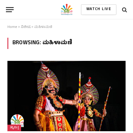
WATCH LIVE
Home
»
ವಿಶೇಷ
»
ಮಹಿಳಾಮಣಿ
BROWSING:
ಮಹಿಳಾಮಣಿ
ತನ್ನಿಮಿತ್ತ