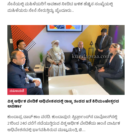
ಸೇನೆಯಲ್ಲಿ ಮಹಿಳೆಯರಿಗೆ ಅವಕಾಶ ನೀಡಿದ ಬಳಿಕ ಹೆಚ್ಚಿನ ಸಂಖ್ಯೆಯಲ್ಲಿ
ಮಹಿಳೆಯರು ಸೇನೆ ಸೇರುತ್ತಿದ್ದು, ಬೈಂದೂರು…
ಮಹಿಳಾಮಣಿ
ವಿಶ್ವ ಆರ್ಥಿಕ ವೇದಿಕೆ ಅಧಿವೇಶನದಲ್ಲಿ ರಾಜ್ಯ ತಂಡದ ಜತೆ ಕಿರಿಮಂಜೇಶ್ವರದ
ಅಪರ್ಣಾ
ಕುಂದಾಪ್ರ ಡಾಟ್ ಕಾಂ ವರದಿ. ಕುಂದಾಪುರ: ಸ್ವಿಟ್ಸರ್ಲಂಡ್‌ನ ದಾವೋಸ್‌ನಲ್ಲಿ
21ರಿಂದ 24ರ ವರೆಗೆ ನಡೆಯುತ್ತಿರುವ ವಿಶ್ವ ಆರ್ಥಿಕ ವೇದಿಕೆಯ ೫೦ನೆ ವಾರ್ಷಿಕ
ಅಧಿವೇಶನದಲ್ಲಿ ಭಾಗವಹಿಸಿರುವ ಮುಖ್ಯಮಂತ್ರಿ ಬಿ.…