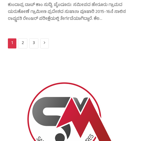
ಕುಂದಾಪ್ರ ಡಾಟ್ ಕಾಂ ಸುದ್ದಿ. ಬೈಂದೂರು: ಸಮೀಪದ ಹೇರೂರು ಗ್ರಾಮದ
ಯರುಕೋಣೆ ಗ್ರಾಮೀಣ ಪ್ರದೇಶದ ಸುಜಾತಾ ಪೂಜಾರಿ 2015-16ನೆ ಸಾಲಿನ
ರಾಷ್ಟ್ರಪತಿ ರೇಂಜರ್ ಪರೀಕ್ಷೆಯಲ್ಲಿ ತೇರ್ಗಡೆಯಾಗಿದ್ದಾರೆ. ಕೆಲ…
Next
1
2
3