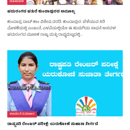
ಮಹಿಳಾಮಣಿ
ಚದುರಂಗದ ಚತುರೆ ಕುಂದಾಪುರದ ಅಮೂಲ್ಯ
ಕುಂದಾಪ್ರ ಡಾಟ್ ಕಾಂ ವಿಶೇಷ ವರದಿ. ಕುಂದಾಪುರ: ಬೆಳೆಯುವ ಸಿರಿ
ಮೊಳಕೆಯಲ್ಲಿ ಎಂಬಂತೆ, ಎಳವೆಯಲ್ಲಿಯೇ ಈ ಹುಡುಗಿಯ ಸಾಧನೆ ಅಸದಳ!
ಚದುರಂಗದ ಮೂಲಕ ರಾಜ್ಯ ಮತ್ತು ರಾಷ್ಟ್ರಮಟ್ಟದಲ್ಲಿ…
ಊರ್ಮನೆ ಸಮಾಚಾರ
ರಾಷ್ಟ್ರಪತಿ ರೇಂಜರ್ ಪರೀಕ್ಷೆ: ಯರುಕೋಣೆ ಸುಜಾತಾ ತೇರ್ಗಡೆ