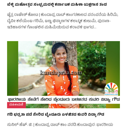
ಬೆಳ್ಳಿ ಮಹೋತ್ಸವ ಸಂಭ್ರಮದಲ್ಲಿ ಕರ್ನಾಟಕ ಮಹಿಳಾ ಯಕ್ಷಗಾನ ತಂಡ
ಚೈತ್ರ ರಾಜೇಶ್ ಕೋಟ | ಕುಂದಾಪ್ರ ಡಾಟ್ ಕಾಂಗತಕಾಲದ ಪರಂಪರೆಯ ಹಿರಿಮೆ,
ದೈವೀ ಕಲೆಯೆಂಬ ಗರಿಮೆ, ಬಣ್ಣ-ಭಿನ್ನಾಣಗಳ ಕಲಾತ್ಮಕ ಕುಲುಮೆ, ಪುರಾಣ-
ಇತಿಹಾಸಗಳ ಗೊಂಚಲಿನ ಮಹಿಮೆಯಿರುವ ಕರಾವಳಿ ಭಾಗದ…
ಮಹಿಳಾಮಣಿ
ಗಡಿ ಭದ್ರತಾ ಪಡೆ ಸೇರಿದ ಬೈಂದೂರು ಏಳಜಿತದ ಕುವರಿ ವಿದ್ಯಾ ಗೌಡ
ಸುನಿಲ್ ಹೆಚ್. ಜಿ. | ಕುಂದಾಪ್ರ ಡಾಟ್ ಕಾಂ ವರದಿ.ಕುಂದಾಪುರ: ಭಾರತೀಯ