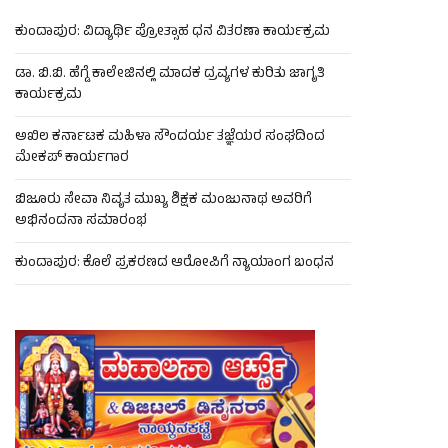
ಕುಂದಾಪುರ: ವಿದ್ಯಾರ್ಥಿ ಪ್ರೋತ್ಸಾಹ ಧನ ವಿತರಣಾ ಕಾರ್ಯಕ್ರಮ
ಡಾ. ಬಿ.ಬಿ. ಹೆಗ್ಡೆ ಕಾಲೇಜಿನಲ್ಲಿ ಮಾದಕ ದ್ರವ್ಯಗಳ ಕುರಿತು ಜಾಗೃತಿ
ಕಾರ್ಯಕ್ರಮ
ಅಖಿಲ ಕರ್ನಾಟಕ ಮಹಿಳಾ ಸೌಂದರ್ಯ ತಜ್ಞೆಯರ ಸಂಘದಿಂದ
ಮೇಕಪ್ ಕಾರ್ಯಗಾರ
ಬಿಜೂರು ಸೇವಾ ನಿವೃತ ಮುಖ್ಯ ಶಿಕ್ಷಕ ಮಂಜುನಾಥ ಅವರಿಗೆ
ಅಭಿನಂದನಾ ಸಮಾರಂಭ
ಕುಂದಾಪುರ: ಕೊಲೆ ಪ್ರಕರಣದ ಆರೋಪಿಗೆ ನ್ಯಾಯಾಂಗ ಬಂಧನ