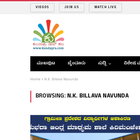
VIDEOS
JOIN US
WATCH LIVE
ಮುಖಪುಟ
ಬೈಂದೂರು
ಸುದ್ದಿ
ವಿಶೇಷ ವ
Home
»
N.K. Billava Navunda
BROWSING:
N.K. BILLAVA NAVUNDA