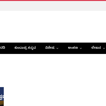
ರದಿ
ಕುಂದಾಪ್ರ ಕನ್ನಡ
ವಿಶೇಷ
ಅಂಕಣ
ಲೇಖನ