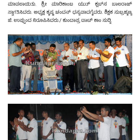
ಮಾಡಲಾಯಿತು. ಶ್ರೀ ಮಾರಿಕಾಂಬ ಯುತ್ ಕ್ಲಬ್‌ನ ಬಾಲರಾಜ್
ಸ್ವಾಗತಿಸಿದರು. ಅಧ್ಯಕ್ಷ ಕೃಷ್ಣ ಚಂದನ್ ಧನ್ಯವಾದಗೈದರು. ಶಿಕ್ಷಕ ಸುಬ್ರಹ್ಮಣ್ಯ
ಜಿ. ಉಪ್ಪುಂದ ನಿರೂಪಿಸಿದರು./ ಕುಂದಾಪ್ರ ಡಾಟ್ ಕಾಂ ಸುದ್ದಿ.