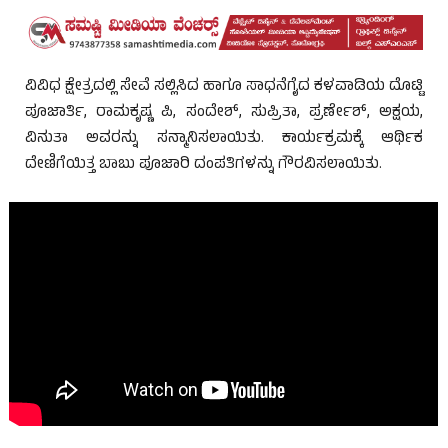
ವಿವಿಧ ಕ್ಷೇತ್ರದಲ್ಲಿ ಸೇವೆ ಸಲ್ಲಿಸಿದ ಹಾಗೂ ಸಾಧನೆಗೈದ ಕಳವಾಡಿಯ ದೊಟ್ಟಿ
ಪೂಜಾರ್ತಿ, ರಾಮಕೃಷ್ಣ ಪಿ, ಸಂದೇಶ್, ಸುಪ್ರಿತಾ, ಪ್ರರ್ಣೇಶ್, ಅಕ್ಷಯ,
ವಿನುತಾ ಅವರನ್ನು ಸನ್ಮಾನಿಸಲಾಯಿತು. ಕಾರ್ಯಕ್ರಮಕ್ಕೆ ಆರ್ಥಿಕ
ದೇಣಿಗೆಯಿತ್ತ ಬಾಬು ಪೂಜಾರಿ ದಂಪತಿಗಳನ್ನು ಗೌರವಿಸಲಾಯಿತು.