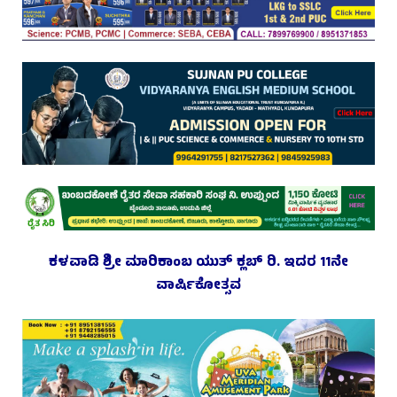
ಕಳವಾಡಿ ಶ್ರೀ ಮಾರಿಕಾಂಬ ಯುತ್ ಕ್ಲಬ್ ರಿ. ಇದರ 11ನೇ
ವಾರ್ಷಿಕೋತ್ಸವ