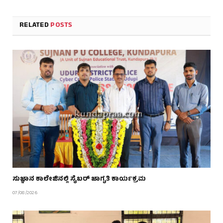
RELATED
POSTS
ಸುಜ್ಞಾನ ಕಾಲೇಜಿನಲ್ಲಿ ಸೈಬರ್ ಜಾಗೃತಿ ಕಾರ್ಯಕ್ರಮ
07/08/2026