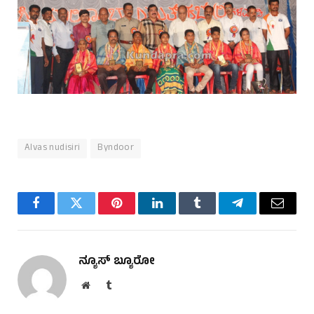
Alvas nudisiri
Byndoor
Facebook
Twitter
Pinterest
LinkedIn
Tumblr
Telegram
Email
ನ್ಯೂಸ್ ಬ್ಯೂರೋ
Website
Tumblr