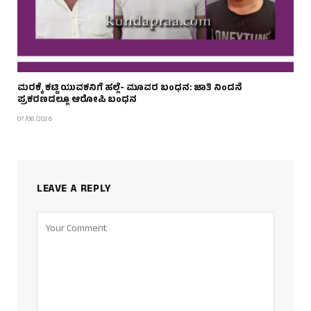
ಮರಕ್ಕೆ ಕಟ್ಟಿ ಯುವಕನಿಗೆ ಹಲ್ಲೆ- ಮೂವರ ಬಂಧನ: ಜಾತಿ ನಿಂದನೆ
ಪ್ರಕರಣದಲ್ಲೂ ಆರೋಪಿ ಬಂಧನ
07/08/2026
LEAVE A REPLY