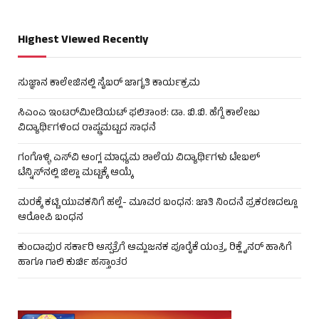
Highest Viewed Recently
ಸುಜ್ಞಾನ ಕಾಲೇಜಿನಲ್ಲಿ ಸೈಬರ್ ಜಾಗೃತಿ ಕಾರ್ಯಕ್ರಮ
ಸಿಎಂಎ ಇಂಟರ್‌ಮೀಡಿಯಟ್ ಫಲಿತಾಂಶ: ಡಾ. ಬಿ.ಬಿ. ಹೆಗ್ಡೆ ಕಾಲೇಜು
ವಿದ್ಯಾರ್ಥಿಗಳಿಂದ ರಾಷ್ಟ್ರಮಟ್ಟದ ಸಾಧನೆ
ಗಂಗೊಳ್ಳಿ ಎಸ್‌ವಿ ಆಂಗ್ಲ ಮಾಧ್ಯಮ ಶಾಲೆಯ ವಿದ್ಯಾರ್ಥಿಗಳು ಟೇಬಲ್‌
ಟೆನ್ನಿಸ್‌ನಲ್ಲಿ ಜಿಲ್ಲಾ ಮಟ್ಟಕ್ಕೆ ಆಯ್ಕೆ
ಮರಕ್ಕೆ ಕಟ್ಟಿ ಯುವಕನಿಗೆ ಹಲ್ಲೆ- ಮೂವರ ಬಂಧನ: ಜಾತಿ ನಿಂದನೆ ಪ್ರಕರಣದಲ್ಲೂ
ಆರೋಪಿ ಬಂಧನ
ಕುಂದಾಪುರ ಸರ್ಕಾರಿ ಆಸ್ಪತ್ರೆಗೆ ಆಮ್ಲಜನಕ ಪೂರೈಕೆ ಯಂತ್ರ, ರಿಕ್ಲೈನರ್ ಹಾಸಿಗೆ
ಹಾಗೂ ಗಾಲಿ ಕುರ್ಚಿ ಹಸ್ತಾಂತರ