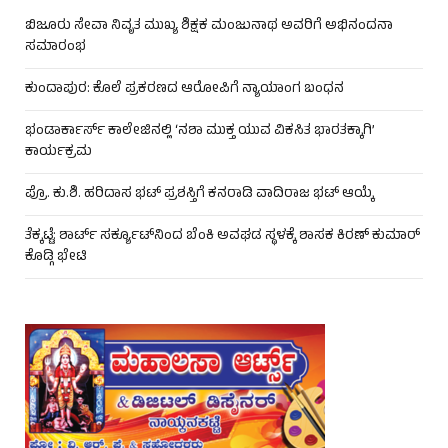
ಬಿಜೂರು ಸೇವಾ ನಿವೃತ ಮುಖ್ಯ ಶಿಕ್ಷಕ ಮಂಜುನಾಥ ಅವರಿಗೆ ಅಭಿನಂದನಾ
ಸಮಾರಂಭ
ಕುಂದಾಪುರ: ಕೊಲೆ ಪ್ರಕರಣದ ಆರೋಪಿಗೆ ನ್ಯಾಯಾಂಗ ಬಂಧನ
ಭಂಡಾರ್ಕಾರ್ಸ್ ಕಾಲೇಜಿನಲ್ಲಿ ‘ನಶಾ ಮುಕ್ತ ಯುವ ವಿಕಸಿತ ಭಾರತಕ್ಕಾಗಿ’
ಕಾರ್ಯಕ್ರಮ
ಪ್ರೊ. ಕು.ಶಿ. ಹರಿದಾಸ ಭಟ್ ಪ್ರಶಸ್ತಿಗೆ ಕನರಾಡಿ ವಾದಿರಾಜ ಭಟ್ ಆಯ್ಕೆ
ತೆಕ್ಕಟ್ಟೆ: ಶಾರ್ಟ್ ಸರ್ಕ್ಯೂಟ್‌ನಿಂದ ಬೆಂಕಿ ಅವಘಡ ಸ್ಥಳಕ್ಕೆ ಶಾಸಕ ಕಿರಣ್ ಕುಮಾರ್
ಕೊಡ್ಗಿ ಭೇಟಿ