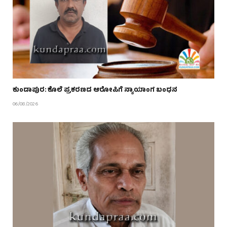
ಕುಂದಾಪುರ: ಕೊಲೆ ಪ್ರಕರಣದ ಆರೋಪಿಗೆ ನ್ಯಾಯಾಂಗ ಬಂಧನ
06/08/2026