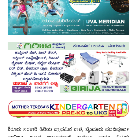
ಶಿರೂರು ಸರಕಾರಿ ಹಿರಿಯ ಪ್ರಾಥಮಿಕ ಶಾಲೆ, ಬೈಂದೂರು ಪದವಿಪೂರ್ವ