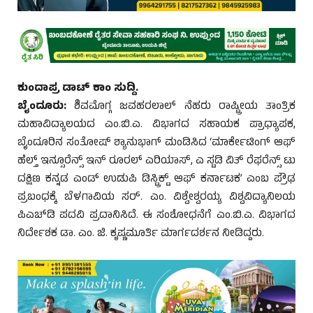
ಕುಂದಾಪ್ರ ಡಾಟ್ ಕಾಂ ಸುದ್ದಿ.
ಬೈಂದೂರು:
ಶಿವಮೊಗ್ಗ ಜವಹರಲಾಲ್ ನೆಹರು ರಾಷ್ಟ್ರೀಯ ತಾಂತ್ರಿಕ
ಮಹಾವಿದ್ಯಾಲಯದ ಎಂ.ಬಿ.ಎ. ವಿಭಾಗದ ಸಹಾಯಕ ಪ್ರಾಧ್ಯಾಪಕ,
ಬೈಂದೂರಿನ ಸಂತೋಷ್ ಶ್ಯಾನುಭಾಗ್ ಮಂಡಿಸಿದ ‘ಮಾರ್ಕೇಟಿಂಗ್ ಆಫ್
ಹೆಲ್ತ್ ಇನ್ಸೂರೆನ್ಸ್ ಇನ್ ರೂರಲ್ ಎರಿಯಾಸ್, ಎ ಸ್ಟಡಿ ವಿತ್ ರೆಫರೆನ್ಸ್ ಟು
ದಕ್ಷಿಣ ಕನ್ನಡ ಎಂಡ್ ಉಡುಪಿ ಡಿಸ್ಟ್ರಿಕ್ಟ್ ಆಫ್ ಕರ್ನಾಟಕ’ ಎಂಬ ಪ್ರೌಢ
ಪ್ರಬಂಧಕ್ಕೆ ಬೆಳಗಾವಿಯ ಸರ್. ಎಂ. ವಿಶ್ವೇಶ್ವರಯ್ಯ ವಿಶ್ವವಿದ್ಯಾನಿಲಯ
ಪಿಎಚ್‌ಡಿ ಪದವಿ ಪ್ರದಾನಿಸಿದೆ. ಈ ಸಂಶೋಧನೆಗೆ ಎಂ.ಬಿ.ಎ. ವಿಭಾಗದ
ನಿರ್ದೇಶಕ ಡಾ. ಎಂ. ಜಿ. ಕೃಷ್ಣಮೂರ್ತಿ ಮಾರ್ಗದರ್ಶನ ನೀಡಿದ್ದರು.