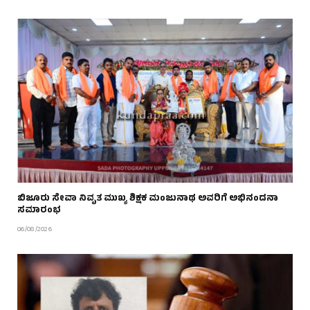
ಬಿಜೂರು ಸೇವಾ ನಿವೃತ ಮುಖ್ಯ ಶಿಕ್ಷಕ ಮಂಜುನಾಥ ಅವರಿಗೆ ಅಭಿನಂದನಾ
ಸಮಾರಂಭ
06/08/2026