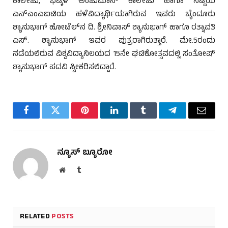
ಕಾಲೇಜು, ಭಟ್ಕಳ ಅಂಜುಮಾನ್ ಕಾಲೇಜು ಹಾಗೂ ನಿಟ್ಟೆಯ
ಎನ್‌ಎಂಎಐಟಿಯ ಹಳೆವಿದ್ಯಾರ್ಥಿಯಾಗಿರುವ ಇವರು ಬೈಂದೂರು
ಶ್ಯಾನುಭಾಗ್ ಹೋಟೆಲ್‌ನ ದಿ. ಶ್ರೀನಿವಾಸ್ ಶ್ಯಾನುಭಾಗ್ ಹಾಗೂ ರತ್ನಾವತಿ
ಎಸ್. ಶ್ಯಾನುಭಾಗ್ ಇವರ ಪುತ್ರರಾಗಿರುತ್ತಾರೆ. ಮೇ.5ರಂದು
ನಡೆಯಲಿರುವ ವಿಶ್ವವಿದ್ಯಾನಿಲಯದ 15ನೇ ಘಟಿಕೋತ್ಸವದಲ್ಲಿ ಸಂತೋಷ್
ಶ್ಯಾನುಭಾಗ್ ಪದವಿ ಸ್ವೀಕರಿಸಲಿದ್ದಾರೆ.
Facebook
Twitter
Pinterest
LinkedIn
Tumblr
Telegram
Email
ನ್ಯೂಸ್ ಬ್ಯೂರೋ
Website
Tumblr
RELATED
POSTS