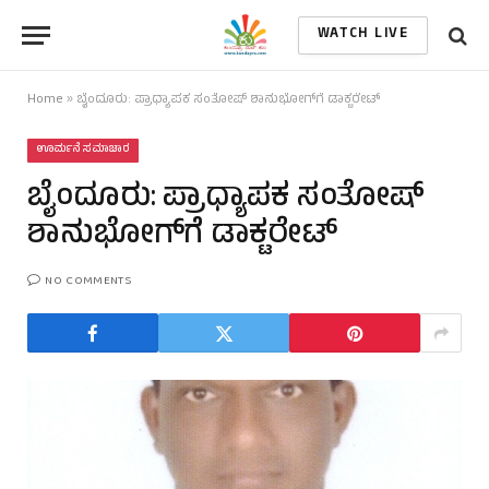
WATCH LIVE
Home
»
ಬೈಂದೂರು: ಪ್ರಾಧ್ಯಾಪಕ ಸಂತೋಷ್ ಶಾನುಭೋಗ್‌ಗೆ ಡಾಕ್ಟರೇಟ್
ಊರ್ಮನೆ ಸಮಾಚಾರ
ಬೈಂದೂರು: ಪ್ರಾಧ್ಯಾಪಕ ಸಂತೋಷ್
ಶಾನುಭೋಗ್‌ಗೆ ಡಾಕ್ಟರೇಟ್
NO COMMENTS