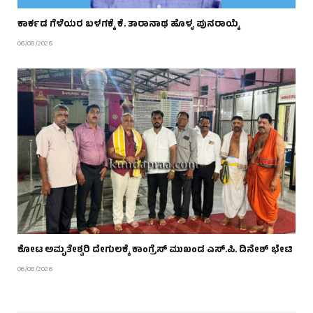
ಕಾರ್ಕಡ ಗೆಳೆಯರ ಬಳಗಕ್ಕೆ ಕೆ. ತಾರಾನಾಥ ಹೊಳ್ಳ ಪುನರಾಯ್ಕೆ
06/08/2026
ಕೋಟ ಅಮೃತೇಶ್ವರಿ ದೇಗುಲಕ್ಕೆ ಕಾಂಗ್ರೆಸ್ ಮುಖಂಡ ಎಸ್.ಪಿ. ದಿನೇಶ್ ಭೇಟಿ
06/08/2026