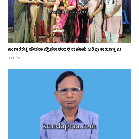
ಹಂಗಾರಕಟ್ಟೆ: ಚೇತನಾ ಪ್ರೌಢಶಾಲೆಯಲ್ಲಿ ಕಾನೂನು ಅರಿವು ಕಾರ್ಯಕ್ರಮ
06/08/2026