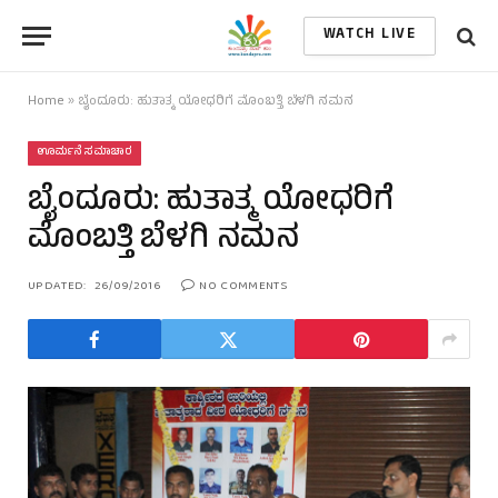
WATCH LIVE
Home
»
ಬೈಂದೂರು: ಹುತಾತ್ಮ ಯೋಧರಿಗೆ ಮೊಂಬತ್ತಿ ಬೆಳಗಿ ನಮನ
ಊರ್ಮನೆ ಸಮಾಚಾರ
ಬೈಂದೂರು: ಹುತಾತ್ಮ ಯೋಧರಿಗೆ
ಮೊಂಬತ್ತಿ ಬೆಳಗಿ ನಮನ
UPDATED:
26/09/2016
NO COMMENTS