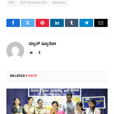
BJP
BJP Yuva morcha
Byndoor
Facebook
Twitter
Pinterest
LinkedIn
Tumblr
Telegram
Email
ನ್ಯೂಸ್ ಬ್ಯೂರೋ
Website
Tumblr
RELATED
POSTS