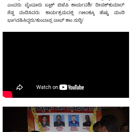
ಎಂದರು. ಬೈಂದೂರು ಬ್ಲಾಕ್ ಬಿಜೆಪಿ ಕಾರ್ಯದರ್ಶಿ ದೀಪಕ್‌ಕುಮಾರ್
ಶೆಟ್ಟಿ ವಂದಿಸಿದರು. ಕಾರ್ಯಕ್ರಮದಲ್ಲಿ ೧೫೦ಕ್ಕೂ ಹೆಚ್ಚು ಮಂದಿ
ಭಾಗವಹಿಸಿದ್ದರು/ಕುಂದಾಪ್ರ ಡಾಟ್ ಕಾಂ ಸುದ್ದಿ/