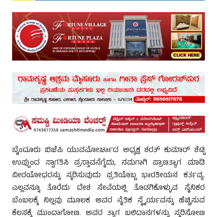
ಬೈಂದೂರು ಬಿಜೆಪಿ ಯುವಮೋರ್ಚಾದ ಅಧ್ಯಕ್ಷ ಶರತ್ ಕುಮಾರ್ ಶೆಟ್ಟಿ
ಉಪ್ಪುಂದ ಸ್ವಾಗತಿಸಿ ಪ್ರಸ್ತಾವನೆಗೈದು, ನಮಗಾಗಿ ಪ್ರಾಣತ್ಯಾಗ ಮಾಡಿ
ವೀರಯೋಧರನ್ನು ಸ್ಮರಿಸುವುದು ಪ್ರತಿಯೊಬ್ಬ ಭಾರತೀಯನ ಕರ್ತವ್ಯ.
ಎಲ್ಲವನ್ನೂ ತೊರೆದು ದೇಶ ಸೇವೆಯಲ್ಲಿ ತೊಡಗಿಕೊಳ್ಳುವ ಸೈನಿಕರ
ಬೆಂಬಲಕ್ಕೆ ನಿಲ್ಲವು ಮೂಲಕ ಅವರ ನೈತಿಕ ಸ್ಥೈರ್ಯವನ್ನು ಹೆಚ್ಚಿಸುವ
ಕೆಲಸಕ್ಕೆ ಮುಂದಾಗೋಣ. ಅವರ ತ್ಯಾಗ ಬಲಿದಾನಗಳನ್ನು ಸ್ಮರಿಸೋಣ