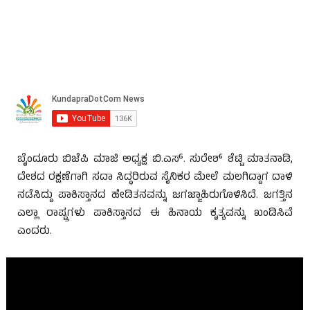
ಬೈಂದೂರು ಬಿಜೆಪಿ ಮಾಜಿ ಅಧ್ಯಕ್ಷ ಬಿ.ಎಸ್. ಸುರೇಶ್ ಶೆಟ್ಟಿ ಮಾತನಾಡಿ,
ದೇಶದ ರಕ್ಷಣೆಗಾಗಿ ಸದಾ ಸಿದ್ಧರಿರುವ ಸೈನಿಕರ ಮೇಲೆ ಮಲಗಿದ್ದಾಗ ದಾಳಿ
ನಡೆಸಿದ್ದು ಪಾಕಿಸ್ತಾನದ ಹೇಡಿತನವನ್ನು ಜಗಜ್ಜಾಹಿರುಗೊಳಿಸಿದೆ. ಜಗತ್ತಿನ
ಎಲ್ಲಾ ರಾಷ್ಟ್ರಗಳು ಪಾಕಿಸ್ತಾನದ ಈ ಹಿನಾಯ ಕೃತ್ಯವನ್ನು ಖಂಡಿಸಿವೆ
ಎಂದರು.