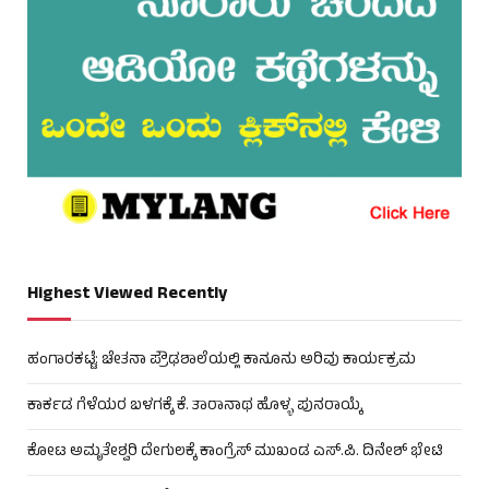
Highest Viewed Recently
ಹಂಗಾರಕಟ್ಟೆ: ಚೇತನಾ ಪ್ರೌಢಶಾಲೆಯಲ್ಲಿ ಕಾನೂನು ಅರಿವು ಕಾರ್ಯಕ್ರಮ
ಕಾರ್ಕಡ ಗೆಳೆಯರ ಬಳಗಕ್ಕೆ ಕೆ. ತಾರಾನಾಥ ಹೊಳ್ಳ ಪುನರಾಯ್ಕೆ
ಕೋಟ ಅಮೃತೇಶ್ವರಿ ದೇಗುಲಕ್ಕೆ ಕಾಂಗ್ರೆಸ್ ಮುಖಂಡ ಎಸ್.ಪಿ. ದಿನೇಶ್ ಭೇಟಿ