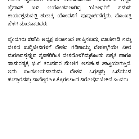
ಅವರು ಬೈಂದೂರು ಬಿಜೆಪಿ ಯುವಮೋರ್ಚಾ ವತಿಯಿಂದ ಇಲ್ಲಿನ
ಬೈಪಾಸ್ ಬಳಿ ಆಯೋಜಿಸಲಾಗಿದ್ದ ‘ಯೋಧರಿಗೆ ನಮನ’
ಕಾರ್ಯಕ್ರಮದಲ್ಲಿ ಹುತಾತ್ಮ ಯೋಧನಿಗೆ ಪುಷ್ಪಾರ್ಚನೆಗೈದು, ಮೊಂಬತ್ತಿ
ಬೆಳಗಿ ಮಾತನಾಡಿದರು.
ಬೈಂದೂರು ಬಿಜೆಪಿ ಅಧ್ಯಕ್ಷ ಸದಾನಂದ ಉಪ್ಪಿನಕುದ್ರು ಮಾತನಾಡಿ ನಮ್ಮ
ದೇಶದ ಬುದ್ಧಿಜೀವಿಗಳಿಗೆ ದೇಶದ ಗಡಿಕಾಯ್ದು ದೇಶಕ್ಕಾಗಿಯೇ ವೀರ
ಮರಣವನ್ನಪ್ಪುವ ಸೈನಿಕರಿಗಿಂತ ದೇಶದೊಳಗಿದ್ದುಕೊಂಡು ಐಕ್ಯತೆ ಹಾಗೂ
ಸಾಮರಸ್ಯಕ್ಕೆ ಭಂಗ ತರುವವರ ಮೇಲೆಗೆ ಅನುಕಂಪ ಜಾಸ್ತಿಯಾಗುತ್ತಿದೆ.
ಇದು ಖಂಡನೀಯವಾದುದು. ದೇಶದ ಒಗ್ಗಟ್ಟನ್ನು ಒಡೆಯುವ
ಹುನ್ನಾರವನ್ನು ನಾವೆಲ್ಲರೂ ಒಕ್ಕೊರಲಿನಿಂದ ವಿರೋಧಿಸಬೇಕಿದೆ ಎಂದರು.