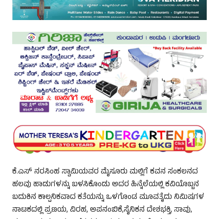
ಕೆ.ಎಸ್ ನರಸಿಂಹ ಸ್ವಾಮಿಯವರ ಮೈಸೂರು ಮಲ್ಲಿಗೆ ಕವನ ಸಂಕಲನದ
ಹಲವು ಹಾಡುಗಳನ್ನು ಬಳಸಿಕೊಂಡು ಅದರ ಹಿನ್ನೆಲೆಯಲ್ಲಿ ಕವಿಯೊಬ್ಬನ
ಬದುಕಿನ ಕಾಲ್ಪನಿಕವಾದ ಕತೆಯನ್ನು ಒಳಗೊಂಡ ಮೂವತೈದು ನಿಮಿಷಗಳ
ನಾಟಕದಲ್ಲಿ ಪ್ರಣಯ, ವಿರಹ, ಅಪನಂಬಿಕೆ,ಸೈನಿಕನ ದೇಶಭಕ್ತಿ, ಸಾವು,