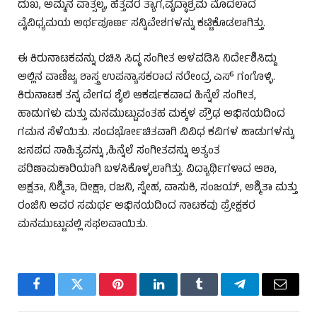
ದುಖ, ಅಮ್ಮನ ವಾತ್ಸಲ್ಯ, ಹೆತ್ತವರ ತ್ಯಾಗ,ವೃದ್ಧಾಶ್ರಮ ಮೊದಲಾದ
ವೈವಿಧ್ಯಮಯ ಅರ್ಥಪೂರ್ಣ ಸನ್ನಿವೇಶಗಳನ್ನು ಕಟ್ಟಿಕೊಡಲಾಗಿತ್ತು.
ಈ ಕಿರುನಾಟಕವನ್ನು ರಚಿಸಿ ಸಿದ್ಧ ಸಂಗೀತ ಅಳವಡಿಸಿ ನಿರ್ದೇಶಿಸಿದ್ದು
ಅಲ್ಲಿನ ವಾಣಿಜ್ಯ ಶಾಸ್ತ್ರ ಉಪನ್ಯಾಸಕರಾದ ನರೇಂದ್ರ ಎಸ್ ಗಂಗೊಳ್ಳಿ.
ಕಿರುನಾಟಕ ತನ್ನ ವೇಗದ ಶೈಲಿ ಆಕರ್ಷಕವಾದ ಹಿನ್ನೆಲೆ ಸಂಗೀತ,
ಹಾಡುಗಳು ಮತ್ತು ಮನಮುಟ್ಟುವಂತಹ ಮಕ್ಕಳ ಪ್ರೌಢ ಅಭಿನಯದಿಂದ
ಗಮನ ಸೆಳೆಯಿತು. ಸಂದರ್ಭೋಚಿತವಾಗಿ ವಿವಿಧ ಕವಿಗಳ ಹಾಡುಗಳನ್ನು
ಜನಪದ ಸಾಹಿತ್ಯವನ್ನು ,ಹಿನ್ನೆಲೆ ಸಂಗೀತವನ್ನು ಅತ್ಯಂತ
ಪರಿಣಾಮಕಾರಿಯಾಗಿ ಬಳಸಿಕೊಳ್ಳಲಾಗಿತ್ತು. ವಿದ್ಯಾರ್ಥಿಗಳಾದ ಆಶಾ,
ಅಕ್ಷತಾ, ನಿಶ್ಮಿತಾ, ದೀಕ್ಷಾ, ರಜನಿ, ಸ್ನೇಹ, ವಾಸುಕಿ, ಸಂಜಯ್, ಅಶ್ಮಿತಾ ಮತ್ತು
ರಂಜಿನಿ ಅವರ ಸಮರ್ಥ ಅಭಿನಯದಿಂದ ನಾಟಕವು ಪ್ರೇಕ್ಷಕರ
ಮನಮುಟ್ಟುವಲ್ಲಿ ಸಫಲವಾಯಿತು.
Facebook
Twitter
Pinterest
LinkedIn
Tumblr
Telegram
Email