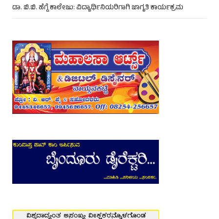
ಡಾ. ಬಿ.ಬಿ. ಹೆಗ್ಡೆ ಕಾಲೇಜು: ವಿದ್ಯಾರ್ಥಿನಿಯರಿಗಾಗಿ ಜಾಗೃತಿ ಕಾರ್ಯಕ್ರಮ