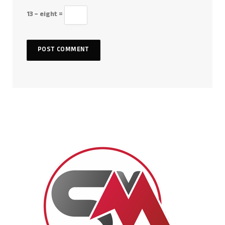
13 − eight =