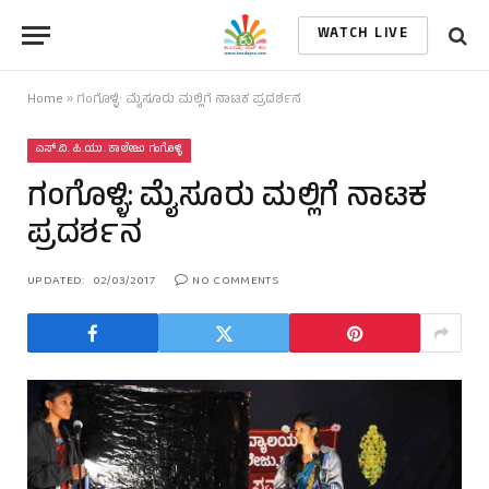
WATCH LIVE
Home
»
ಗಂಗೊಳ್ಳಿ: ಮೈಸೂರು ಮಲ್ಲಿಗೆ ನಾಟಕ ಪ್ರದರ್ಶನ
ಎಸ್.ವಿ. ಪಿ.ಯು. ಕಾಲೇಜು ಗಂಗೊಳ್ಳಿ
ಗಂಗೊಳ್ಳಿ: ಮೈಸೂರು ಮಲ್ಲಿಗೆ ನಾಟಕ
ಪ್ರದರ್ಶನ
UPDATED:
02/03/2017
NO COMMENTS