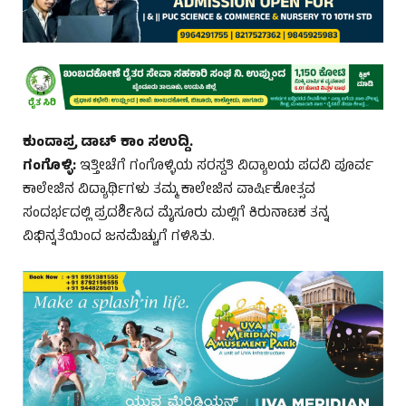
ಕುಂದಾಪ್ರ ಡಾಟ್ ಕಾಂ ಸಉದ್ದಿ.
ಗಂಗೊಳ್ಳಿ:
ಇತ್ತೀಚೆಗೆ ಗಂಗೊಳ್ಳಿಯ ಸರಸ್ವತಿ ವಿದ್ಯಾಲಯ ಪದವಿ ಪೂರ್ವ
ಕಾಲೇಜಿನ ವಿದ್ಯಾರ್ಥಿಗಳು ತಮ್ಮ ಕಾಲೇಜಿನ ವಾರ್ಷಿಕೋತ್ಸವ
ಸಂದರ್ಭದಲ್ಲಿ ಪ್ರದರ್ಶಿಸಿದ ಮೈಸೂರು ಮಲ್ಲಿಗೆ ಕಿರುನಾಟಕ ತನ್ನ
ವಿಭಿನ್ನತೆಯಿಂದ ಜನಮೆಚ್ಚುಗೆ ಗಳಿಸಿತು.