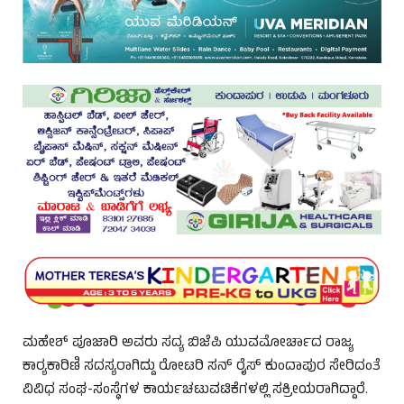
ಮಹೇಶ್ ಪೂಜಾರಿ ಅವರು ಸದ್ಯ ಬಿಜೆಪಿ ಯುವಮೋರ್ಚಾದ ರಾಜ್ಯ
ಕಾರ‍್ಯಕಾರಿಣಿ ಸದಸ್ಯರಾಗಿದ್ದು ರೋಟರಿ ಸನ್ ರೈಸ್ ಕುಂದಾಪುರ ಸೇರಿದಂತೆ
ವಿವಿಧ ಸಂಘ-ಸಂಸ್ಥೆಗಳ ಕಾರ್ಯಚಟುವಟಿಕೆಗಳಲ್ಲಿ ಸಕ್ರೀಯರಾಗಿದ್ದಾರೆ.