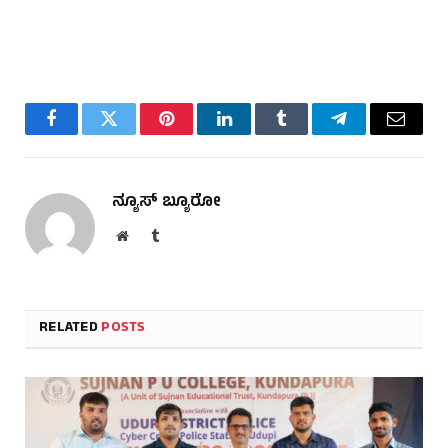
Facebook
Twitter
Pinterest
LinkedIn
Tumblr
Telegram
Email
ನ್ಯೂಸ್ ಬ್ಯೂರೋ
Website
Tumblr
RELATED
POSTS