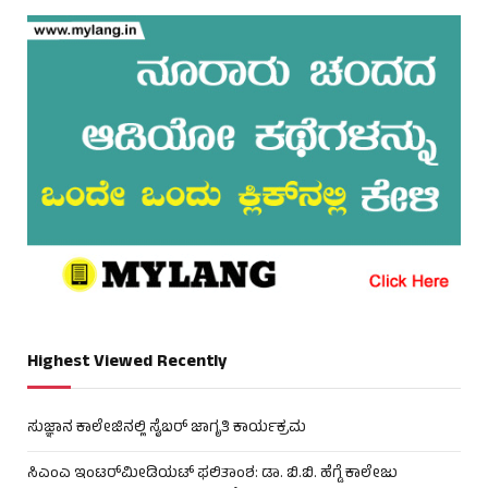
Highest Viewed Recently
ಸುಜ್ಞಾನ ಕಾಲೇಜಿನಲ್ಲಿ ಸೈಬರ್ ಜಾಗೃತಿ ಕಾರ್ಯಕ್ರಮ
ಸಿಎಂಎ ಇಂಟರ್‌ಮೀಡಿಯಟ್ ಫಲಿತಾಂಶ: ಡಾ. ಬಿ.ಬಿ. ಹೆಗ್ಡೆ ಕಾಲೇಜು