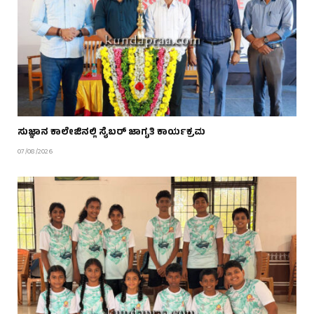
ಸುಜ್ಞಾನ ಕಾಲೇಜಿನಲ್ಲಿ ಸೈಬರ್ ಜಾಗೃತಿ ಕಾರ್ಯಕ್ರಮ
07/08/2026