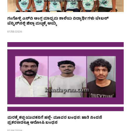
ಗಂಗೊಳ್ಳಿ ಎಸ್‌ವಿ ಆಂಗ್ಲ ಮಾಧ್ಯಮ ಶಾಲೆಯ ವಿದ್ಯಾರ್ಥಿಗಳು ಟೇಬಲ್‌
ಟೆನ್ನಿಸ್‌ನಲ್ಲಿ ಜಿಲ್ಲಾ ಮಟ್ಟಕ್ಕೆ ಆಯ್ಕೆ
07/08/2026
ಮರಕ್ಕೆ ಕಟ್ಟಿ ಯುವಕನಿಗೆ ಹಲ್ಲೆ- ಮೂವರ ಬಂಧನ: ಜಾತಿ ನಿಂದನೆ
ಪ್ರಕರಣದಲ್ಲೂ ಆರೋಪಿ ಬಂಧನ