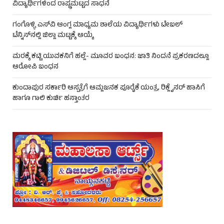
ವಿದ್ಯಾರ್ಥಿಗಳಿಂದ ರಾಷ್ಟ್ರಮಟ್ಟದ ಸಾಧನೆ
ಗಂಗೊಳ್ಳಿ ಎಸ್‌ವಿ ಆಂಗ್ಲ ಮಾಧ್ಯಮ ಶಾಲೆಯ ವಿದ್ಯಾರ್ಥಿಗಳು ಟೇಬಲ್‌
ಟೆನ್ನಿಸ್‌ನಲ್ಲಿ ಜಿಲ್ಲಾ ಮಟ್ಟಕ್ಕೆ ಆಯ್ಕೆ
ಮರಕ್ಕೆ ಕಟ್ಟಿ ಯುವಕನಿಗೆ ಹಲ್ಲೆ- ಮೂವರ ಬಂಧನ: ಜಾತಿ ನಿಂದನೆ ಪ್ರಕರಣದಲ್ಲೂ
ಆರೋಪಿ ಬಂಧನ
ಕುಂದಾಪುರ ಸರ್ಕಾರಿ ಆಸ್ಪತ್ರೆಗೆ ಆಮ್ಲಜನಕ ಪೂರೈಕೆ ಯಂತ್ರ, ರಿಕ್ಲೈನರ್ ಹಾಸಿಗೆ
ಹಾಗೂ ಗಾಲಿ ಕುರ್ಚಿ ಹಸ್ತಾಂತರ