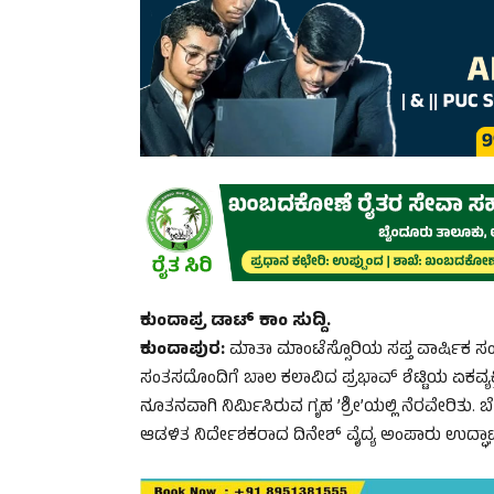
ಕುಂದಾಪ್ರ ಡಾಟ್ ಕಾಂ ಸುದ್ದಿ.
ಕುಂದಾಪುರ:
ಮಾತಾ ಮಾಂಟೆಸ್ಸೊರಿಯ ಸಪ್ತ ವಾರ್ಷಿಕ ಸಂಭ
ಸಂತಸದೊಂದಿಗೆ ಬಾಲ ಕಲಾವಿದ ಪ್ರಭಾವ್ ಶೆಟ್ಟಿಯ ಏಕವ್ಯಕ್ತಿ ’
ನೂತನವಾಗಿ ನಿರ್ಮಿಸಿರುವ ಗೃಹ ’ಶ್ರೀ’ಯಲ್ಲಿ ನೆರವೇರಿತು. ಬೆ
ಆಡಳಿತ ನಿರ್ದೇಶಕರಾದ ದಿನೇಶ್ ವೈದ್ಯ ಅಂಪಾರು ಉದ್ಘಾಟನೆಗ