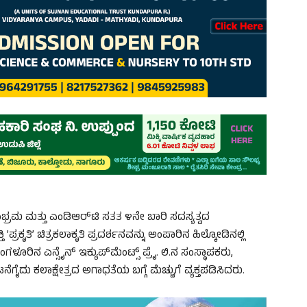
್ರಮ ಮತ್ತು ಎಂಡಿಆರ್‌ಟಿ ಸತತ ೪ನೇ ಬಾರಿ ಸದಸ್ಯತ್ವದ
ಪ್ರಕೃತಿ’ ಚಿತ್ರಕಲಾಕೃತಿ ಪ್ರದರ್ಶನವನ್ನು ಅಂಪಾರಿನ ಹಿಲ್ಕೋಡಿನಲ್ಲಿ
ಂಗಳೂರಿನ ಎನ್ಸೈನ್ ಇಕ್ಯುಪ್‌ಮೆಂಟ್ಸ್ ಪ್ರೈ. ಲಿ.ನ ಸಂಸ್ಥಾಪಕರು,
ೈದು ಕಲಾಕ್ಷೇತ್ರದ ಅಗಾಧತೆಯ ಬಗ್ಗೆ ಮೆಚ್ಚುಗೆ ವ್ಯಕ್ತಪಡಿಸಿದರು.