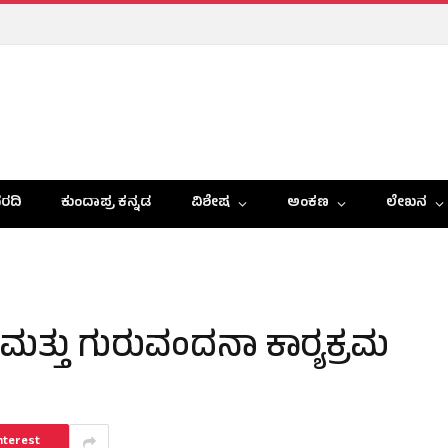
ರದಿ
ಕುಂದಾಪ್ರ ಕನ್ನಡ
ವಿಶೇಷ
ಅಂಕಣ
ಲೇಖನ
ಶನ ಮತ್ತು ಗುರುವಂದನಾ ಕಾರ‍್ಯಕ್ರಮ
nterest