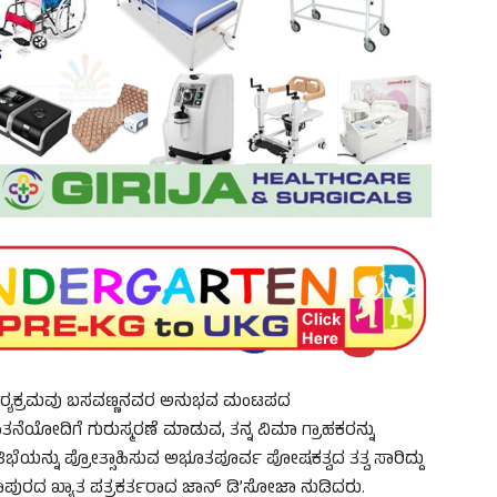
ರ‍್ಯಕ್ರಮವು ಬಸವಣ್ಣನವರ ಅನುಭವ ಮಂಟಪದ
ಚಿಂತನೆಯೋದಿಗೆ ಗುರುಸ್ಮರಣೆ ಮಾಡುವ, ತನ್ನ ವಿಮಾ ಗ್ರಾಹಕರನ್ನು
ಪ್ರತಿಭೆಯನ್ನು ಪ್ರೋತ್ಸಾಹಿಸುವ ಅಭೂತಪೂರ್ವ ಪೋಷಕತ್ವದ ತತ್ವ ಸಾರಿದ್ದು
ದಾಪುರದ ಖ್ಯಾತ ಪತ್ರಕರ್ತರಾದ ಜಾನ್ ಡಿ’ಸೋಜಾ ನುಡಿದರು.