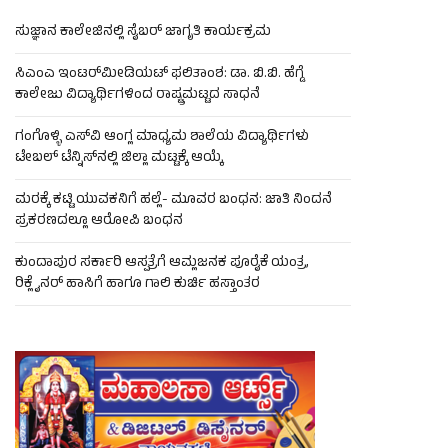
ಸುಜ್ಞಾನ ಕಾಲೇಜಿನಲ್ಲಿ ಸೈಬರ್ ಜಾಗೃತಿ ಕಾರ್ಯಕ್ರಮ
ಸಿಎಂಎ ಇಂಟರ್‌ಮೀಡಿಯಟ್ ಫಲಿತಾಂಶ: ಡಾ. ಬಿ.ಬಿ. ಹೆಗ್ಡೆ
ಕಾಲೇಜು ವಿದ್ಯಾರ್ಥಿಗಳಿಂದ ರಾಷ್ಟ್ರಮಟ್ಟದ ಸಾಧನೆ
ಗಂಗೊಳ್ಳಿ ಎಸ್‌ವಿ ಆಂಗ್ಲ ಮಾಧ್ಯಮ ಶಾಲೆಯ ವಿದ್ಯಾರ್ಥಿಗಳು
ಟೇಬಲ್‌ ಟೆನ್ನಿಸ್‌ನಲ್ಲಿ ಜಿಲ್ಲಾ ಮಟ್ಟಕ್ಕೆ ಆಯ್ಕೆ
ಮರಕ್ಕೆ ಕಟ್ಟಿ ಯುವಕನಿಗೆ ಹಲ್ಲೆ- ಮೂವರ ಬಂಧನ: ಜಾತಿ ನಿಂದನೆ
ಪ್ರಕರಣದಲ್ಲೂ ಆರೋಪಿ ಬಂಧನ
ಕುಂದಾಪುರ ಸರ್ಕಾರಿ ಆಸ್ಪತ್ರೆಗೆ ಆಮ್ಲಜನಕ ಪೂರೈಕೆ ಯಂತ್ರ,
ರಿಕ್ಲೈನರ್ ಹಾಸಿಗೆ ಹಾಗೂ ಗಾಲಿ ಕುರ್ಚಿ ಹಸ್ತಾಂತರ