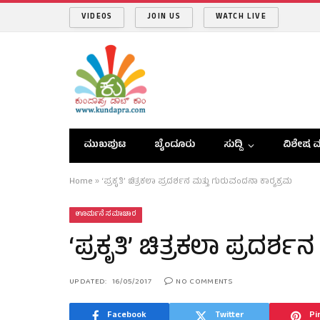
VIDEOS
JOIN US
WATCH LIVE
ಮುಖಪುಟ
ಬೈಂದೂರು
ಸುದ್ದಿ
ವಿಶೇಷ ವ
Home
»
‘ಪ್ರಕೃತಿ’ ಚಿತ್ರಕಲಾ ಪ್ರದರ್ಶನ ಮತ್ತು ಗುರುವಂದನಾ ಕಾರ‍್ಯಕ್ರಮ
ಊರ್ಮನೆ ಸಮಾಚಾರ
‘ಪ್ರಕೃತಿ’ ಚಿತ್ರಕಲಾ ಪ್ರದರ್
UPDATED:
16/05/2017
NO COMMENTS
Facebook
Twitter
Pi