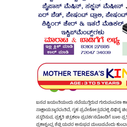
ಬಸವ ಜಯಂತಿಯಂದು ನಡೆಯುತ್ತಿರುವ ಗುರುವಂದನಾ ಕಾ
ಸಾಕ್ಷಾಯತ್ಕಾರದಂತಿದೆ, ಗೃಹ ಪ್ರವೇಶೋತ್ಸವದಲ್ಲಿ ವಿಭಿನ್ನ 
ಸತ್ಕರಿಸುವ, ಪ್ರಕೃತಿ ಚಿತ್ರಕಲಾ ಪ್ರದರ್ಶನದೊಂದಿಗೆ ಬಾಲ 
ಪ್ರಕಾಶ್ಚಂದ್ರ ಶೆಟ್ಟಿ ಯವರ ಅನುಭವ ಮಂಟಪವೆಂದು ಕುಂ