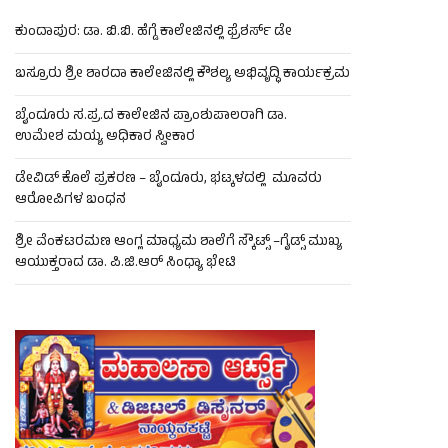
ಕುಂದಾಪುರ: ಡಾ. ಬಿ.ಬಿ. ಹೆಗ್ಡೆ ಕಾಲೇಜಿನಲ್ಲಿ ಫ್ರೆಶರ್ಸ್ ಡೇ
ಬಸ್ರೂರು ಶ್ರೀ ಶಾರದಾ ಕಾಲೇಜಿನಲ್ಲಿ ಕೌಶಲ್ಯ ಅಭಿವೃದ್ಧಿ ಕಾರ್ಯಕ್ರಮ
ಬೈಂದೂರು ಸ.ಪ್ರ.ದ ಕಾಲೇಜಿನ ಪ್ರಾಂಶುಪಾಲರಾಗಿ ಡಾ.
ಉಮೇಶ ಮಯ್ಯ ಅಧಿಕಾರ ಸ್ವೀಕಾರ
ಡೇವಿಡ್ ಕೊಲೆ ಪ್ರಕರಣ – ಬೈಂದೂರು, ಭಟ್ಕಳದಲ್ಲಿ ಮೂವರು
ಆರೋಪಿಗಳ ಬಂಧನ
ಶ್ರೀ ವೆಂಕಟರಮಣ ಆಂಗ್ಲ ಮಾಧ್ಯಮ ಶಾಲೆಗೆ ಸ್ಕೌಟ್ಸ್ –ಗೈಡ್ಸ್ ಮುಖ್ಯ
ಆಯುಕ್ತರಾದ ಡಾ. ಪಿ.ಜಿ.ಆರ್ ಸಿಂಧ್ಯಾ ಭೇಟಿ