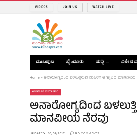
VIDEOS
JOIN US
WATCH LIVE
ಮುಖಪುಟ
ಬೈಂದೂರು
ಸುದ್ದಿ
ವಿಶೇಷ ವ
Home
»
ಅನಾರೋಗ್ಯದಿಂದ ಬಳಲುತ್ತಿರುವ ಮಹಿಳೆಗೆ ಅಗತ್ಯವಿದೆ ಮಾನವೀಯ 
ಊರ್ಮನೆ ಸಮಾಚಾರ
ಅನಾರೋಗ್ಯದಿಂದ ಬಳಲುತ್ತಿರ
ಮಾನವೀಯ ನೆರವು
UPDATED:
10/07/2017
NO COMMENTS