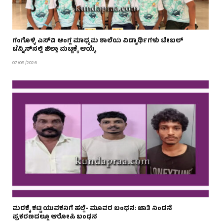
ಗಂಗೊಳ್ಳಿ ಎಸ್‌ವಿ ಆಂಗ್ಲ ಮಾಧ್ಯಮ ಶಾಲೆಯ ವಿದ್ಯಾರ್ಥಿಗಳು ಟೇಬಲ್‌
ಟೆನ್ನಿಸ್‌ನಲ್ಲಿ ಜಿಲ್ಲಾ ಮಟ್ಟಕ್ಕೆ ಆಯ್ಕೆ
07/08/2026
ಮರಕ್ಕೆ ಕಟ್ಟಿ ಯುವಕನಿಗೆ ಹಲ್ಲೆ- ಮೂವರ ಬಂಧನ: ಜಾತಿ ನಿಂದನೆ
ಪ್ರಕರಣದಲ್ಲೂ ಆರೋಪಿ ಬಂಧನ