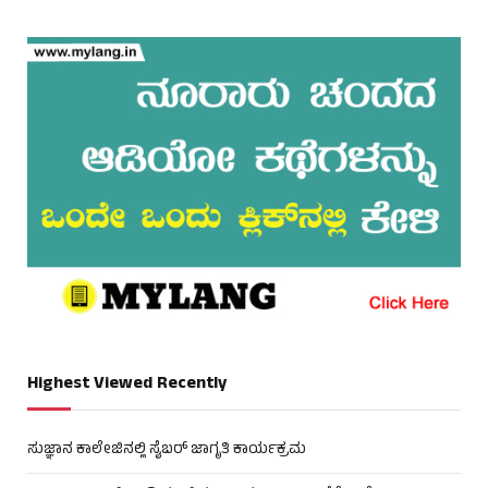
Highest Viewed Recently
ಸುಜ್ಞಾನ ಕಾಲೇಜಿನಲ್ಲಿ ಸೈಬರ್ ಜಾಗೃತಿ ಕಾರ್ಯಕ್ರಮ