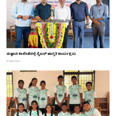
ಸುಜ್ಞಾನ ಕಾಲೇಜಿನಲ್ಲಿ ಸೈಬರ್ ಜಾಗೃತಿ ಕಾರ್ಯಕ್ರಮ
07/08/2026