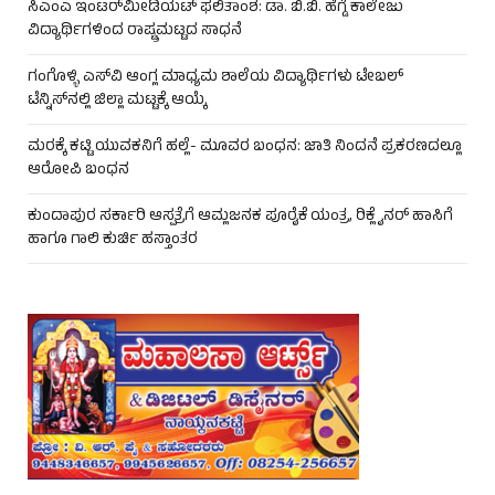
ಸಿಎಂಎ ಇಂಟರ್‌ಮೀಡಿಯಟ್ ಫಲಿತಾಂಶ: ಡಾ. ಬಿ.ಬಿ. ಹೆಗ್ಡೆ ಕಾಲೇಜು
ವಿದ್ಯಾರ್ಥಿಗಳಿಂದ ರಾಷ್ಟ್ರಮಟ್ಟದ ಸಾಧನೆ
ಗಂಗೊಳ್ಳಿ ಎಸ್‌ವಿ ಆಂಗ್ಲ ಮಾಧ್ಯಮ ಶಾಲೆಯ ವಿದ್ಯಾರ್ಥಿಗಳು ಟೇಬಲ್‌
ಟೆನ್ನಿಸ್‌ನಲ್ಲಿ ಜಿಲ್ಲಾ ಮಟ್ಟಕ್ಕೆ ಆಯ್ಕೆ
ಮರಕ್ಕೆ ಕಟ್ಟಿ ಯುವಕನಿಗೆ ಹಲ್ಲೆ- ಮೂವರ ಬಂಧನ: ಜಾತಿ ನಿಂದನೆ ಪ್ರಕರಣದಲ್ಲೂ
ಆರೋಪಿ ಬಂಧನ
ಕುಂದಾಪುರ ಸರ್ಕಾರಿ ಆಸ್ಪತ್ರೆಗೆ ಆಮ್ಲಜನಕ ಪೂರೈಕೆ ಯಂತ್ರ, ರಿಕ್ಲೈನರ್ ಹಾಸಿಗೆ
ಹಾಗೂ ಗಾಲಿ ಕುರ್ಚಿ ಹಸ್ತಾಂತರ