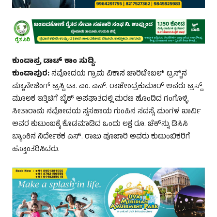
ಕುಂದಾಪ್ರ ಡಾಟ್ ಕಾಂ ಸುದ್ದಿ.
ಕುಂದಾಪುರ:
ನವೋದಯ ಗ್ರಾಮ ವಿಕಾಸ ಚಾರಿಟೇಬಲ್ ಟ್ರಸ್ಟ್‌ನ
ಮ್ಯಾನೇಜಿಂಗ್ ಟ್ರಸ್ಟಿ ಡಾ. ಎಂ. ಎನ್. ರಾಜೇಂದ್ರಕುಮಾರ್ ಅವರು ಟ್ರಸ್ಟ್
ಮೂಲಕ ಇತ್ತಿಚಿಗೆ ಬೈಕ್ ಅಪಘಾತದಲ್ಲಿ ಮರಣ ಹೊಂದಿದ ಗಂಗೊಳ್ಳಿ
ಸೀತಾರಾಮ ನವೋದಯ ಸ್ವಸಹಾಯ ಗುಂಪಿನ ಸದಸ್ಯೆ ಮಂಗಳ ಖಾರ್ವಿ
ಅವರ ಕುಟುಂಬಕ್ಕೆ ಕೊಡಮಾಡಿದ ಒಂದು ಲಕ್ಷ ರೂ. ಚೆಕ್‌ನ್ನು ಡಿಸಿಸಿ
ಬ್ಯಾಂಕಿನ ನಿರ್ದೇಶಕ ಎಸ್. ರಾಜು ಪೂಜಾರಿ ಅವರು ಕುಟುಂಬಿಕರಿಗೆ
ಹಸ್ತಾಂತರಿಸಿದರು.