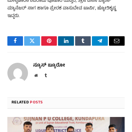
ಮೇಲ್ವಿಚಾರಕ ಶಿವರಾಮ ಪೂಜಾರಿ ಯಡ್ತರೆ, ತ್ರಾಸಿ ಡಿಸಿಸಿ ಬ್ಯಾಂಕ್
ಮ್ಯಾನೆಜರ್ ನಾಗ ಹಾಗೂ ಪ್ರೇರಕ ವಾಸುದೇವ ಖಾರ್ವಿ, ಜ್ಯೋತಿಕೃಷ್ಣ
ಇದ್ದರು.
Facebook
Twitter
Pinterest
LinkedIn
Tumblr
Telegram
Email
ನ್ಯೂಸ್ ಬ್ಯೂರೋ
Website
Tumblr
RELATED
POSTS