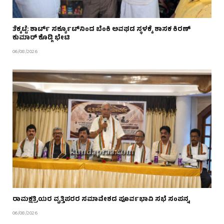
ತೆಕ್ಕಟ್ಟೆ: ಶಾರ್ಟ್ ಸರ್ಕ್ಯೂಟ್‌ನಿಂದ ಬೆಂಕಿ ಅವಘಡ ಸ್ಥಳಕ್ಕೆ ಶಾಸಕ ಕಿರಣ್
ಕುಮಾರ್ ಕೊಡ್ಗಿ ಭೇಟಿ
06/08/2026
ರಾಮಕ್ಷತ್ರಿಯರ ವೃತ್ತಿಪರರ ಸಮಾವೇಶದ ಪೂರ್ವಭಾವಿ ಸಭೆ ಸಂಪನ್ನ
06/08/2026