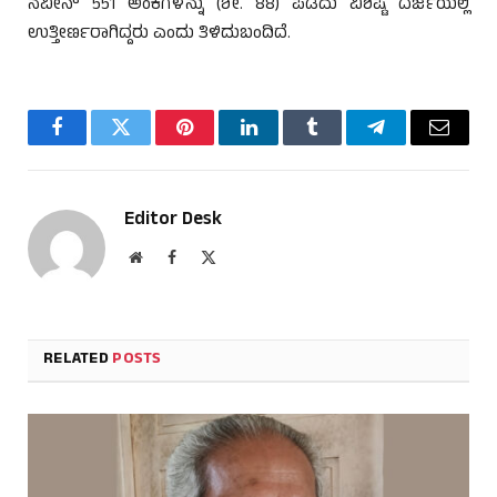
ನವೀನ್‌ 551 ಅಂಕಗಳನ್ನು (ಶೇ. 88) ಪಡೆದು ವಿಶಿಷ್ಟ ದರ್ಜೆಯಲ್ಲಿ
ಉತ್ತೀರ್ಣರಾಗಿದ್ದರು ಎಂದು ತಿಳಿದುಬಂದಿದೆ.
Facebook
Twitter
Pinterest
LinkedIn
Tumblr
Telegram
Email
Editor Desk
Website
Facebook
X
(Twitter)
RELATED
POSTS