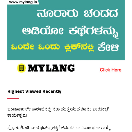
Highest Viewed Recently
ಭಂಡಾರ್ಕಾರ್ಸ್ ಕಾಲೇಜಿನಲ್ಲಿ ‘ನಶಾ ಮುಕ್ತ ಯುವ ವಿಕಸಿತ ಭಾರತಕ್ಕಾಗಿ’
ಕಾರ್ಯಕ್ರಮ
ಪ್ರೊ. ಕು.ಶಿ. ಹರಿದಾಸ ಭಟ್ ಪ್ರಶಸ್ತಿಗೆ ಕನರಾಡಿ ವಾದಿರಾಜ ಭಟ್ ಆಯ್ಕೆ