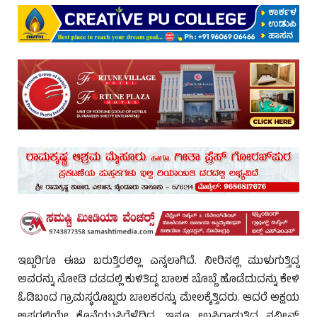
ಇಬ್ಬರಿಗೂ ಈಜು ಬರುತ್ತಿರಲಿಲ್ಲ ಎನ್ನಲಾಗಿದೆ. ನೀರಿನಲ್ಲಿ ಮುಳುಗುತ್ತಿದ್ದ
ಅವರನ್ನು ನೋಡಿ ದಡದಲ್ಲಿ ಕುಳಿತಿದ್ದ ಬಾಲಕ ಬೊಬ್ಬೆ ಹೊಡೆದುದನ್ನು ಕೇಳಿ
ಓಡಿಬಂದ ಗ್ರಾಮಸ್ಥರೊಬ್ಬರು ಬಾಲಕರನ್ನು ಮೇಲಕ್ಕೆತ್ತಿದರು. ಆದರೆ ಅಕ್ಷಯ