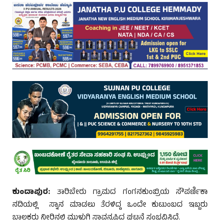
ಕುಂದಾಪುರ:
ತಾರಿಬೇರು ಗ್ರಾಮದ ಗಂಗನಕುಂಬ್ರಿಯ ಸೌಪರ್ಣಿಕಾ
ನದಿಯಲ್ಲಿ ಸ್ನಾನ ಮಾಡಲು ತೆರಳಿದ್ದ ಒಂದೇ ಕುಟುಂಬದ ಇಬ್ಬರು
ಬಾಲಕರು ನೀರಿನಲ್ಲಿ ಮುಳುಗಿ ಸಾವನ್ನಪ್ಪಿದ ಘಟನೆ ಸಂಭವಿಸಿದೆ.