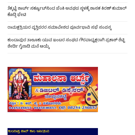
ತೆಕ್ಕಟ್ಟೆ: ಶಾರ್ಟ್ ಸರ್ಕ್ಯೂಟ್‌ನಿಂದ ಬೆಂಕಿ ಅವಘಡ ಸ್ಥಳಕ್ಕೆ ಶಾಸಕ ಕಿರಣ್ ಕುಮಾರ್
ಕೊಡ್ಗಿ ಭೇಟಿ
ರಾಮಕ್ಷತ್ರಿಯರ ವೃತ್ತಿಪರರ ಸಮಾವೇಶದ ಪೂರ್ವಭಾವಿ ಸಭೆ ಸಂಪನ್ನ
ಕುಂದಾಪುರ ತಾಲೂಕು ಯುವ ಬಂಟರ ಸಂಘದ ಗೌರವಾಧ್ಯಕ್ಷರಾಗಿ ಪ್ರಕಾಶ್ ಶೆಟ್ಟಿ
ಶೇರ್ಡಿ ಗೈನಾಡಿ ಮನೆ ಆಯ್ಕೆ