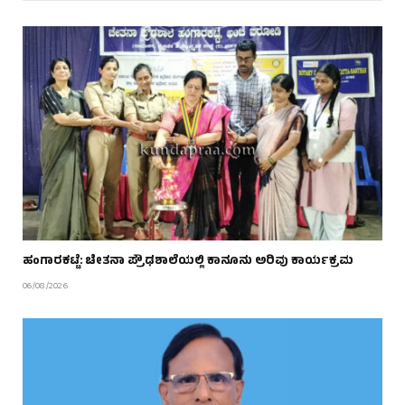
ಹಂಗಾರಕಟ್ಟೆ: ಚೇತನಾ ಪ್ರೌಢಶಾಲೆಯಲ್ಲಿ ಕಾನೂನು ಅರಿವು ಕಾರ್ಯಕ್ರಮ
06/08/2026