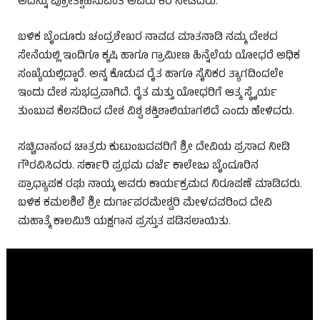
ಅದನ್ನು ಪ್ರೋತ್ಸಾಹಿಸುವಂತೆ ಅವರು ಕರೆ ನೀಡಿದರು.
ಬಳಿಕ ಬೈಂದೂರು ಚಂದ್ರಶೇಖರ ನಾವಡ ಮಾತನಾಡಿ ನಮ್ಮ ದೇಶದ
ಸೇನೆಯಲ್ಲಿ ಇಂದಿಗೂ ಕೃಷಿ ಹಾಗೂ ಗ್ರಾಮೀಣ ಹಿನ್ನೆಲೆಯ ಯೋಧರೆ ಅಧಿಕ
ಸಂಖ್ಯೆಯಲ್ಲಿದ್ದಾರೆ. ಅನ್ನ ಕೊಡುವ ರೈತ ಹಾಗೂ ಸೈನಿಕರ ತ್ಯಾಗದಿಂದಲೇ
ಇಂದು ದೇಶ ಸುಭದ್ರವಾಗಿದೆ. ರೈತ ಮತ್ತು ಯೋಧರಿಗೆ ಆತ್ಮ ಸ್ಥೈರ್ಯ
ತುಂಬುವ ಕೆಲಸದಿಂದ ದೇಶ ವಿಶ್ವ ಶಕ್ತಿಶಾಲಿಯಾಗಲಿದೆ ಎಂದು ಹೇಳಿದರು.
ಸಚ್ಚಿದಾನಂದ ಚಾತ್ರರು ಕುಟುಂಬದವರಿಗೆ ಶ್ರೀ ದೇವಿಯ ಪ್ರಸಾದ ನೀಡಿ
ಗೌರವಿಸಿದರು. ಸರ್ಕಾರಿ ಪ್ರಥಮ ದರ್ಜೆ ಕಾಲೇಜು ಬೈಂದೂರಿನ
ಪ್ರಾಧ್ಯಾಪಕ ರಘು ನಾಯ್ಕ ಅವರು ಕಾರ್ಯಕ್ರಮದ ನಿರೂಪಣೆ ಮಾಡಿದರು.
ಬಳಿಕ ಕಮಲಶಿಲೆ ಶ್ರೀ ದುರ್ಗಾಪರಮೇಶ್ವರಿ ಮೇಳದವರಿಂದ ದೇವಿ
ಮಹಾತ್ಮೆ ಕಾಲಮಿತಿ ಯಕ್ಷಗಾನ ಪ್ರಸ್ತುತ ಪಡಿಸಲಾಯಿತು.