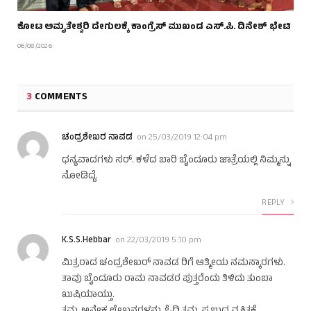
ಕೋಟ ಅಮೃತೇಶ್ವರಿ ದೇಗುಲಕ್ಕೆ ಕಾಂಗ್ರೆಸ್ ಮುಖಂಡ ಎಸ್.ಪಿ. ದಿನೇಶ್ ಭೇಟಿ
06/08/2026
3
COMMENTS
ಚಂದ್ರಶೇಖರ ನಾವಡ
on
25/03/2019 12:04 pm
ಧನ್ಯವಾದಗಳು ಸರ್. ಕಳೆದ ಬಾರಿ ಬೈಂದೂರು ಜಾತ್ರೆಯಲ್ಲಿ ನಿಮ್ಮನ್ನು
ನೋಡಿದ್ದೆ.
REPLY
K.S.S.Hebbar
on
22/03/2019 5:10 pm
ಮಿತ್ರರಾದ ಚಂದ್ರಶೇಖರ್ ನಾವಡ ರಿಗೆ ಆತ್ಮೀಯ ನಮಸ್ಕಾರಗಳು.
ತಾವು ಬೈಂದೂರು ರಾಮ ನಾವಡರ ಪುತ್ತರೆಂದು ತಿಳಿದು ತುಂಬಾ
ಖುಷಿಯಾಯ್ತು.