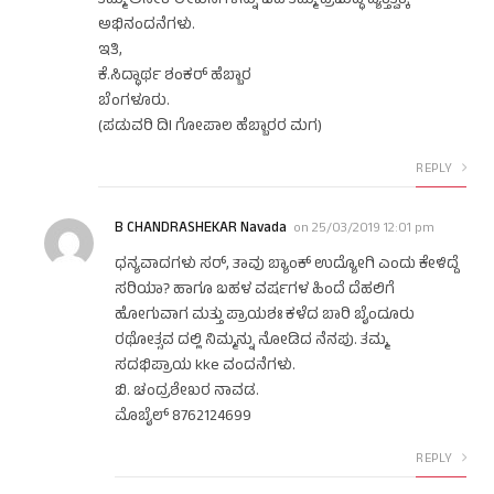
ತಮ್ಮ ಅನೇಕ ಲೇಖನಗಳನ್ನು ಓದಿ ತಮ್ಮ ಪ್ರಬುದ್ಧ ವ್ಯಕ್ತಿತ್ವಕ್ಕೆ
ಅಭಿನಂದನೆಗಳು.
ಇತಿ,
ಕೆ.ಸಿದ್ಧಾರ್ಥ ಶಂಕರ್ ಹೆಬ್ಬಾರ
ಬೆಂಗಳೂರು.
(ಪಡುವರಿ ದಿl ಗೋಪಾಲ ಹೆಬ್ಬಾರರ ಮಗ)
REPLY
B CHANDRASHEKAR Navada
on
25/03/2019 12:01 pm
ಧನ್ಯವಾದಗಳು ಸರ್, ತಾವು ಬ್ಯಾಂಕ್ ಉದ್ಯೋಗಿ ಎಂದು ಕೇಳಿದ್ದೆ
ಸರಿಯಾ? ಹಾಗೂ ಬಹಳ ವರ್ಷಗಳ ಹಿಂದೆ ದೆಹಲಿಗೆ
ಹೋಗುವಾಗ ಮತ್ತು ಪ್ರಾಯಶಃ ಕಳೆದ ಬಾರಿ ಬೈಂದೂರು
ರಥೋತ್ಸವ ದಲ್ಲಿ ನಿಮ್ಮನ್ನು ನೋಡಿದ ನೆನಪು. ತಮ್ಮ
ಸದಭಿಪ್ರಾಯ kke ವಂದನೆಗಳು.
ಬಿ. ಚಂದ್ರಶೇಖರ ನಾವಡ.
ಮೊಬೈಲ್ 8762124699
REPLY