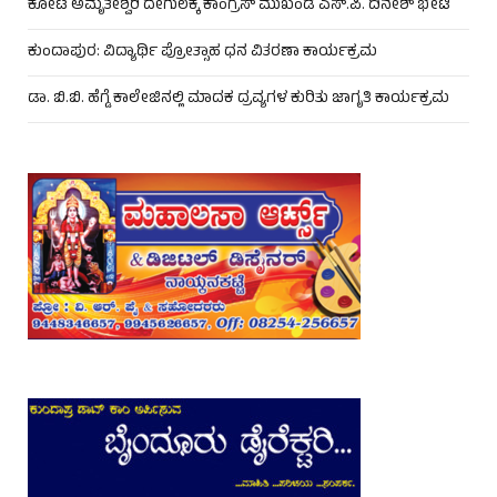
ಕೋಟ ಅಮೃತೇಶ್ವರಿ ದೇಗುಲಕ್ಕೆ ಕಾಂಗ್ರೆಸ್ ಮುಖಂಡ ಎಸ್.ಪಿ. ದಿನೇಶ್ ಭೇಟಿ
ಕುಂದಾಪುರ: ವಿದ್ಯಾರ್ಥಿ ಪ್ರೋತ್ಸಾಹ ಧನ ವಿತರಣಾ ಕಾರ್ಯಕ್ರಮ
ಡಾ. ಬಿ.ಬಿ. ಹೆಗ್ಡೆ ಕಾಲೇಜಿನಲ್ಲಿ ಮಾದಕ ದ್ರವ್ಯಗಳ ಕುರಿತು ಜಾಗೃತಿ ಕಾರ್ಯಕ್ರಮ