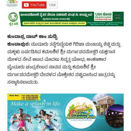
ಕುಂದಾಪ್ರ ಡಾಟ್ ಕಾಂ ಸುದ್ದಿ.
ಕುಂದಾಪುರ:
ಮುದೂರು ತಪ್ಪೆಗುಡ್ಡೆಯಲಿ ಗಿರಿಜಾ ಮಂಜಯ್ಯ ಶೆಟ್ಟಿ ಮತ್ತು
ಮಕ್ಕಳು ಏರ್ಪಡಿಸಿದ ಕಮಲಶಿಲೆ ಶ್ರೀ ದುರ್ಗಾಪರಮೇಶ್ವರಿ ಯಕ್ಷಗಾನ
ಮೇಳದ ಸೇವೆ ಆಟದ ಮೊದಲು ನಿವೃತ್ತ ಯೋಧ, ಅಂಕಣಕಾರ
ಬೈಂದೂರು ಚಂದ್ರಶೇಖರ ನಾವಡ ಮತ್ತು ಕಮಲಶಿಲೆ ಶ್ರೀ
ದುರ್ಗಾಪರಮೇಶ್ವರಿ ದೇವಳದ ಮೊಕ್ತೇಶರ ಸಚ್ಚಿದಾನಂದ ಚಾತ್ರರನ್ನು
ಸನ್ಮಾನಿಸಲಾಯಿತು.