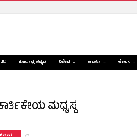
ರದಿ
ಕುಂದಾಪ್ರ ಕನ್ನಡ
ವಿಶೇಷ
ಅಂಕಣ
ಲೇಖನ
 ಕಾರ್ತಿಕೇಯ ಮಧ್ಯಸ್ಥ
nterest