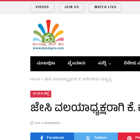
VIDEOS
JOIN US
WATCH LIVE
ಮುಖಪುಟ
ಬೈಂದೂರು
ಸುದ್ದಿ
ವಿಶೇಷ ವ
Home
»
ಜೇಸಿ ವಲಯಾಧ್ಯಕ್ಷರಾಗಿ ಕೆ. ಕಾರ್ತಿಕೇಯ ಮಧ್ಯಸ್ಥ
ಉಡುಪಿ ಜಿಲ್ಲೆ
ಜೇಸಿ ವಲಯಾಧ್ಯಕ್ಷರಾಗಿ ಕೆ.
NO COMMENTS
Facebook
Twitter
Pi