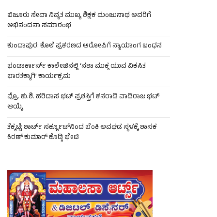
ಬಿಜೂರು ಸೇವಾ ನಿವೃತ ಮುಖ್ಯ ಶಿಕ್ಷಕ ಮಂಜುನಾಥ ಅವರಿಗೆ
ಅಭಿನಂದನಾ ಸಮಾರಂಭ
ಕುಂದಾಪುರ: ಕೊಲೆ ಪ್ರಕರಣದ ಆರೋಪಿಗೆ ನ್ಯಾಯಾಂಗ ಬಂಧನ
ಭಂಡಾರ್ಕಾರ್ಸ್ ಕಾಲೇಜಿನಲ್ಲಿ ‘ನಶಾ ಮುಕ್ತ ಯುವ ವಿಕಸಿತ
ಭಾರತಕ್ಕಾಗಿ’ ಕಾರ್ಯಕ್ರಮ
ಪ್ರೊ. ಕು.ಶಿ. ಹರಿದಾಸ ಭಟ್ ಪ್ರಶಸ್ತಿಗೆ ಕನರಾಡಿ ವಾದಿರಾಜ ಭಟ್
ಆಯ್ಕೆ
ತೆಕ್ಕಟ್ಟೆ: ಶಾರ್ಟ್ ಸರ್ಕ್ಯೂಟ್‌ನಿಂದ ಬೆಂಕಿ ಅವಘಡ ಸ್ಥಳಕ್ಕೆ ಶಾಸಕ
ಕಿರಣ್ ಕುಮಾರ್ ಕೊಡ್ಗಿ ಭೇಟಿ