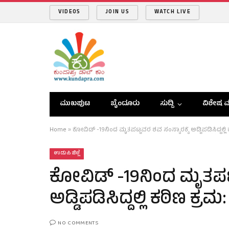
VIDEOS
JOIN US
WATCH LIVE
ಮುಖಪುಟ
ಬೈಂದೂರು
ಸುದ್ದಿ
ವಿಶೇಷ ವ
Home
»
ಕೋವಿಡ್ -19ನಿಂದ ಮೃತಪಟ್ಟವರ ಶವ ಸಂಸ್ಕಾರಕ್ಕೆ ಅಡ್ಡಿಪಡಿಸಿದ್ದಲ್ಲಿ ಕ
ಉಡುಪಿ ಜಿಲ್ಲೆ
ಕೋವಿಡ್ -19ನಿಂದ ಮೃತಪಟ್ಟ
ಅಡ್ಡಿಪಡಿಸಿದ್ದಲ್ಲಿ ಕಠಿಣ ಕ್ರಮ:
NO COMMENTS