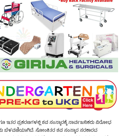
ಗೂ ಇತರ ಪ್ರಕರಣಗಳಲ್ಲಿ ಶವ ಸಂಸ್ಕಾರಕ್ಕೆ ಸಾರ್ವಜನಿಕರು ವಿರೋಧ
ಷಾದನೀಯ ಬೆಳವಣಿಯಾಗಿದೆ. ಸೋಂಕಿತರ ಶವ ಸಂಸ್ಕಾರ ಸರಕಾರದ