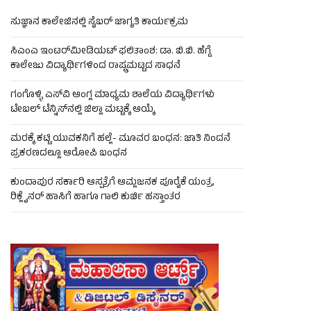
ಸುಜ್ಞಾನ ಕಾಲೇಜಿನಲ್ಲಿ ಸೈಬರ್ ಜಾಗೃತಿ ಕಾರ್ಯಕ್ರಮ
ಸಿಎಂಎ ಇಂಟರ್‌ಮೀಡಿಯಟ್ ಫಲಿತಾಂಶ: ಡಾ. ಬಿ.ಬಿ. ಹೆಗ್ಡೆ
ಕಾಲೇಜು ವಿದ್ಯಾರ್ಥಿಗಳಿಂದ ರಾಷ್ಟ್ರಮಟ್ಟದ ಸಾಧನೆ
ಗಂಗೊಳ್ಳಿ ಎಸ್‌ವಿ ಆಂಗ್ಲ ಮಾಧ್ಯಮ ಶಾಲೆಯ ವಿದ್ಯಾರ್ಥಿಗಳು
ಟೇಬಲ್‌ ಟೆನ್ನಿಸ್‌ನಲ್ಲಿ ಜಿಲ್ಲಾ ಮಟ್ಟಕ್ಕೆ ಆಯ್ಕೆ
ಮರಕ್ಕೆ ಕಟ್ಟಿ ಯುವಕನಿಗೆ ಹಲ್ಲೆ- ಮೂವರ ಬಂಧನ: ಜಾತಿ ನಿಂದನೆ
ಪ್ರಕರಣದಲ್ಲೂ ಆರೋಪಿ ಬಂಧನ
ಕುಂದಾಪುರ ಸರ್ಕಾರಿ ಆಸ್ಪತ್ರೆಗೆ ಆಮ್ಲಜನಕ ಪೂರೈಕೆ ಯಂತ್ರ,
ರಿಕ್ಲೈನರ್ ಹಾಸಿಗೆ ಹಾಗೂ ಗಾಲಿ ಕುರ್ಚಿ ಹಸ್ತಾಂತರ