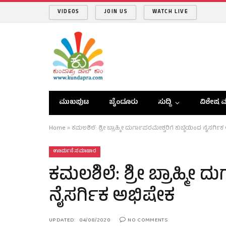
VIDEOS
JOIN US
WATCH LIVE
ಮುಖಪುಟ
ಬೈಂದೂರು
ಸುದ್ದಿ
ವಿಶೇಷ ವ
Home
»
ಕಮಲಶಿಲೆ: ಶ್ರೀ ಬ್ರಾಹ್ಮೀ ದುರ್ಗಾಪರಮೇಶ್ವರಿಗೆ ಕುಬ್ಜೆಯಿಂದ ನೈಸರ್ಗಿ
ಊರ್ಮನೆ ಸಮಾಚಾರ
ಕಮಲಶಿಲೆ: ಶ್ರೀ ಬ್ರಾಹ್ಮೀ ದ
ನೈಸರ್ಗಿಕ ಅಭಿಷೇಕ
UPDATED:
04/08/2020
NO COMMENTS