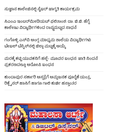
ಸುಜ್ಞಾನ ಕಾಲೇಜಿನಲ್ಲಿ ಸೈಬರ್ ಜಾಗೃತಿ ಕಾರ್ಯಕ್ರಮ
ಸಿಎಂಎ ಇಂಟರ್‌ಮೀಡಿಯಟ್ ಫಲಿತಾಂಶ: ಡಾ. ಬಿ.ಬಿ. ಹೆಗ್ಡೆ
ಕಾಲೇಜು ವಿದ್ಯಾರ್ಥಿಗಳಿಂದ ರಾಷ್ಟ್ರಮಟ್ಟದ ಸಾಧನೆ
ಗಂಗೊಳ್ಳಿ ಎಸ್‌ವಿ ಆಂಗ್ಲ ಮಾಧ್ಯಮ ಶಾಲೆಯ ವಿದ್ಯಾರ್ಥಿಗಳು
ಟೇಬಲ್‌ ಟೆನ್ನಿಸ್‌ನಲ್ಲಿ ಜಿಲ್ಲಾ ಮಟ್ಟಕ್ಕೆ ಆಯ್ಕೆ
ಮರಕ್ಕೆ ಕಟ್ಟಿ ಯುವಕನಿಗೆ ಹಲ್ಲೆ- ಮೂವರ ಬಂಧನ: ಜಾತಿ ನಿಂದನೆ
ಪ್ರಕರಣದಲ್ಲೂ ಆರೋಪಿ ಬಂಧನ
ಕುಂದಾಪುರ ಸರ್ಕಾರಿ ಆಸ್ಪತ್ರೆಗೆ ಆಮ್ಲಜನಕ ಪೂರೈಕೆ ಯಂತ್ರ,
ರಿಕ್ಲೈನರ್ ಹಾಸಿಗೆ ಹಾಗೂ ಗಾಲಿ ಕುರ್ಚಿ ಹಸ್ತಾಂತರ