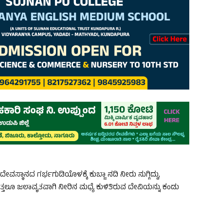
ದೇವಸ್ಥಾನದ ಗರ್ಭಗುಡಿಯೊಳಕ್ಕೆ ಕುಬ್ಜಾ ನದಿ ನೀರು ನುಗ್ಗಿದ್ದು,
ತಲೂ ಜಲಾವೃತವಾಗಿ ನೀರಿನ ಮಧ್ಯೆ ಕುಳಿತಿರುವ ದೇವಿಯನ್ನು ಕಂಡು