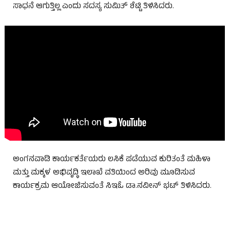
ಸಾಧನೆ ಆಗುತ್ತಿಲ್ಲ ಎಂದು ಸದಸ್ಯ ಸುಮಿತ್ ಶೆಟ್ಟಿ ತಿಳಿಸಿದರು.
ಅಂಗನವಾಡಿ ಕಾರ್ಯಕರ್ತೆಯರು ಲಸಿಕೆ ಪಡೆಯುವ ಕುರಿತಂತೆ ಮಹಿಳಾ
ಮತ್ತು ಮಕ್ಕಳ ಅಭಿವೃದ್ಧಿ ಇಲಾಖೆ ವತಿಯಿಂದ ಅರಿವು ಮೂಡಿಸುವ
ಕಾರ್ಯಕ್ರಮ ಆಯೋಜಿಸುವಂತೆ ಸಿಇಓ ಡಾ.ನವೀನ್ ಭಟ್ ತಿಳಿಸಿದರು.