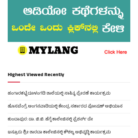
Highest Viewed Recently
ಹಂಗಾರಕಟ್ಟೆ ದೂಳಂಗಡಿ ಶಾಲೆಯಲ್ಲಿ ಸಾಹಿತ್ಯ ಪ್ರೇರಣೆ ಕಾರ್ಯಕ್ರಮ
ಹೊಸಬೆಂಗ್ರೆ ಅಂಗನವಾಡಿಯಲ್ಲಿ ಕೇಂದ್ರ ಸರ್ಕಾರದ ಪೋಷಣ್ ಅಭಿಯಾನ
ಕುಂದಾಪುರ: ಡಾ. ಬಿ.ಬಿ. ಹೆಗ್ಡೆ ಕಾಲೇಜಿನಲ್ಲಿ ಫ್ರೆಶರ್ಸ್ ಡೇ
ಬಸ್ರೂರು ಶ್ರೀ ಶಾರದಾ ಕಾಲೇಜಿನಲ್ಲಿ ಕೌಶಲ್ಯ ಅಭಿವೃದ್ಧಿ ಕಾರ್ಯಕ್ರಮ