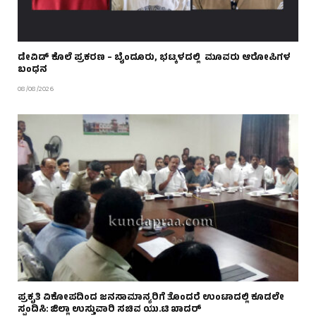
ಡೇವಿಡ್ ಕೊಲೆ ಪ್ರಕರಣ – ಬೈಂದೂರು, ಭಟ್ಕಳದಲ್ಲಿ ಮೂವರು ಆರೋಪಿಗಳ
ಬಂಧನ
08/08/2026
ಪ್ರಕೃತಿ ವಿಕೋಪದಿಂದ ಜನಸಾಮಾನ್ಯರಿಗೆ ತೊಂದರೆ ಉಂಟಾದಲ್ಲಿ ಕೂಡಲೇ
ಸ್ಪಂದಿಸಿ: ಜಿಲ್ಲಾ ಉಸ್ತುವಾರಿ ಸಚಿವ ಯು.ಟಿ ಖಾದರ್