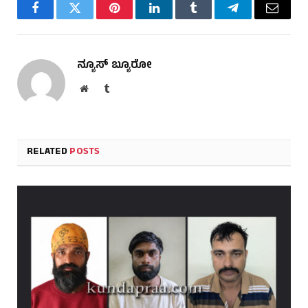
Facebook
Twitter
Pinterest
LinkedIn
Tumblr
Telegram
Email
ನ್ಯೂಸ್ ಬ್ಯೂರೋ
Website
Tumblr
RELATED
POSTS