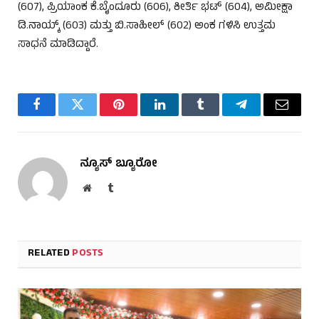
(607), ಪ್ರಿಯಾಂಕ ಕೆ.ಬೈಂದೂರು (606), ಕೀರ್ತಿ ಭಟ್ (604), ಅಮೀಕ್ಷಾ
ಡಿ.ನಾಯ್ಕ್ (603) ಮತ್ತು ಬಿ.ಸಾಹೀಲ್ (602) ಅಂಕ ಗಳಿಸಿ ಉತ್ತಮ
ಸಾಧನೆ ಮಾಡಿದ್ದಾರೆ.
Facebook
Twitter
Pinterest
LinkedIn
Tumblr
Telegram
Email
ನ್ಯೂಸ್ ಬ್ಯೂರೋ
Website
Tumblr
RELATED
POSTS