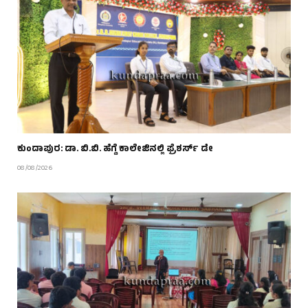
ಕುಂದಾಪುರ: ಡಾ. ಬಿ.ಬಿ. ಹೆಗ್ಡೆ ಕಾಲೇಜಿನಲ್ಲಿ ಫ್ರೆಶರ್ಸ್ ಡೇ
08/08/2026