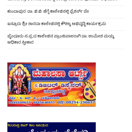
ಕುಂದಾಪುರ: ಡಾ. ಬಿ.ಬಿ. ಹೆಗ್ಡೆ ಕಾಲೇಜಿನಲ್ಲಿ ಫ್ರೆಶರ್ಸ್ ಡೇ
ಬಸ್ರೂರು ಶ್ರೀ ಶಾರದಾ ಕಾಲೇಜಿನಲ್ಲಿ ಕೌಶಲ್ಯ ಅಭಿವೃದ್ಧಿ ಕಾರ್ಯಕ್ರಮ
ಬೈಂದೂರು ಸ.ಪ್ರ.ದ ಕಾಲೇಜಿನ ಪ್ರಾಂಶುಪಾಲರಾಗಿ ಡಾ. ಉಮೇಶ ಮಯ್ಯ
ಅಧಿಕಾರ ಸ್ವೀಕಾರ