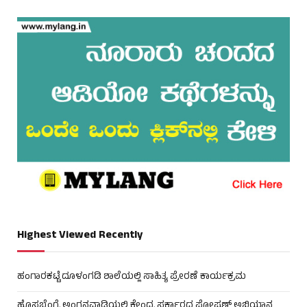
Highest Viewed Recently
ಹಂಗಾರಕಟ್ಟೆ ದೂಳಂಗಡಿ ಶಾಲೆಯಲ್ಲಿ ಸಾಹಿತ್ಯ ಪ್ರೇರಣೆ ಕಾರ್ಯಕ್ರಮ
ಹೊಸಬೆಂಗ್ರೆ ಅಂಗನವಾಡಿಯಲ್ಲಿ ಕೇಂದ್ರ ಸರ್ಕಾರದ ಪೋಷಣ್ ಅಭಿಯಾನ