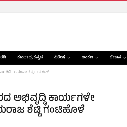
ರದಿ
ಕುಂದಾಪ್ರ ಕನ್ನಡ
ವಿಶೇಷ
ಅಂಕಣ
ಲೇಖನ
ಲಿದೆ – ಗುರುರಾಜ ಶೆಟ್ಟಿ ಗಂಟಿಹೊಳೆ
ರದ ಅಭಿವೃದ್ಧಿ ಕಾರ್ಯಗಳೇ
ರಾಜ ಶೆಟ್ಟಿ ಗಂಟಿಹೊಳೆ