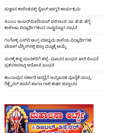
ಸುಜ್ಞಾನ ಕಾಲೇಜಿನಲ್ಲಿ ಸೈಬರ್ ಜಾಗೃತಿ ಕಾರ್ಯಕ್ರಮ
ಸಿಎಂಎ ಇಂಟರ್‌ಮೀಡಿಯಟ್ ಫಲಿತಾಂಶ: ಡಾ. ಬಿ.ಬಿ. ಹೆಗ್ಡೆ
ಕಾಲೇಜು ವಿದ್ಯಾರ್ಥಿಗಳಿಂದ ರಾಷ್ಟ್ರಮಟ್ಟದ ಸಾಧನೆ
ಗಂಗೊಳ್ಳಿ ಎಸ್‌ವಿ ಆಂಗ್ಲ ಮಾಧ್ಯಮ ಶಾಲೆಯ ವಿದ್ಯಾರ್ಥಿಗಳು
ಟೇಬಲ್‌ ಟೆನ್ನಿಸ್‌ನಲ್ಲಿ ಜಿಲ್ಲಾ ಮಟ್ಟಕ್ಕೆ ಆಯ್ಕೆ
ಮರಕ್ಕೆ ಕಟ್ಟಿ ಯುವಕನಿಗೆ ಹಲ್ಲೆ- ಮೂವರ ಬಂಧನ: ಜಾತಿ ನಿಂದನೆ
ಪ್ರಕರಣದಲ್ಲೂ ಆರೋಪಿ ಬಂಧನ
ಕುಂದಾಪುರ ಸರ್ಕಾರಿ ಆಸ್ಪತ್ರೆಗೆ ಆಮ್ಲಜನಕ ಪೂರೈಕೆ ಯಂತ್ರ,
ರಿಕ್ಲೈನರ್ ಹಾಸಿಗೆ ಹಾಗೂ ಗಾಲಿ ಕುರ್ಚಿ ಹಸ್ತಾಂತರ