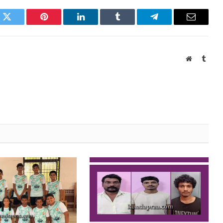
k
Twitter
Pinterest
LinkedIn
Tumblr
Telegram
Email
Website
Tumb