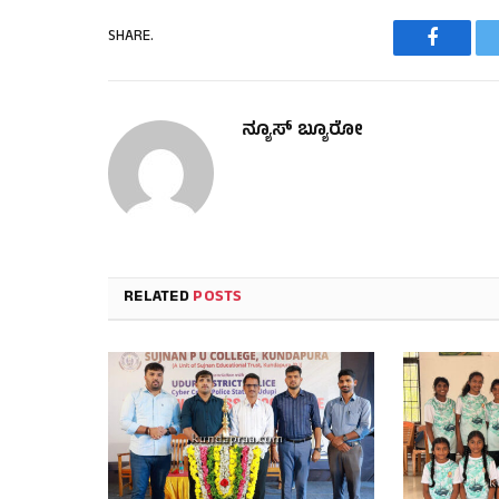
SHARE.
Faceboo
ನ್ಯೂಸ್ ಬ್ಯೂರೋ
RELATED
POSTS