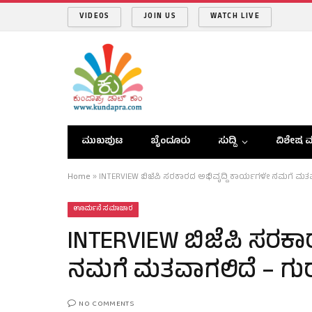
VIDEOS
JOIN US
WATCH LIVE
ಮುಖಪುಟ
ಬೈಂದೂರು
ಸುದ್ದಿ
ವಿಶೇಷ ವ
Home
»
INTERVIEW ಬಿಜೆಪಿ ಸರಕಾರದ ಅಭಿವೃದ್ಧಿ ಕಾರ್ಯಗಳೇ ನಮಗೆ ಮತವಾಗ
ಊರ್ಮನೆ ಸಮಾಚಾರ
INTERVIEW ಬಿಜೆಪಿ ಸರಕಾ
ನಮಗೆ ಮತವಾಗಲಿದೆ – ಗುರು
NO COMMENTS