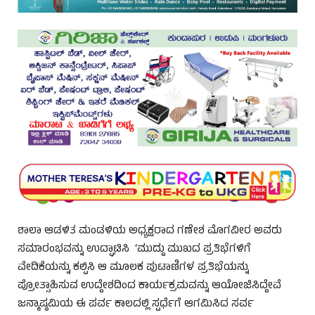
ಶಾಲಾ ಆಡಳಿತ ಮಂಡಳಿಯ ಅಧ್ಯಕ್ಷರಾದ ಗಣೇಶ ಮೊಗವೀರ ಅವರು
ಸಮಾರಂಭವನ್ನು ಉದ್ಘಾಟಿಸಿ ‘ಮುದ್ದು ಮುಖದ ಪ್ರತಿಭೆಗಳಿಗೆ
ವೇದಿಕೆಯನ್ನು ಕಲ್ಪಿಸಿ ಆ ಮೂಲಕ ಪುಟಾಣಿಗಳ ಪ್ರತಿಭೆಯನ್ನು
ಪ್ರೋತ್ಸಾಹಿಸುವ ಉದ್ದೇಶದಿಂದ ಕಾರ್ಯಕ್ರಮವನ್ನು ಆಯೋಜಿಸಿದ್ದೇವೆ
ಜನ್ಮಾಷ್ಠಮಿಯ ಈ ಪರ್ವ ಕಾಲದಲ್ಲಿ ಸ್ಪರ್ಧೆಗೆ ಆಗಮಿಸಿದ ಸರ್ವ