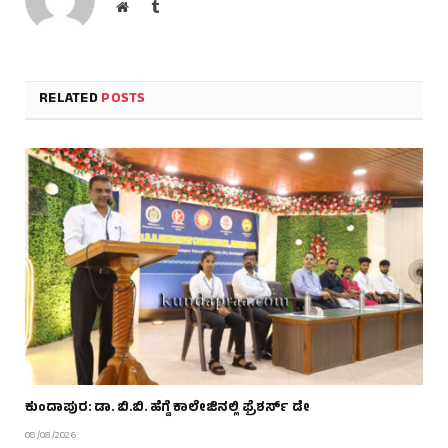
Website
Tumblr
RELATED
POSTS
ಕುಂದಾಪುರ: ಡಾ. ಬಿ.ಬಿ. ಹೆಗ್ಡೆ ಕಾಲೇಜಿನಲ್ಲಿ ಫ್ರೆಶರ್ಸ್ ಡೇ
08/08/2026