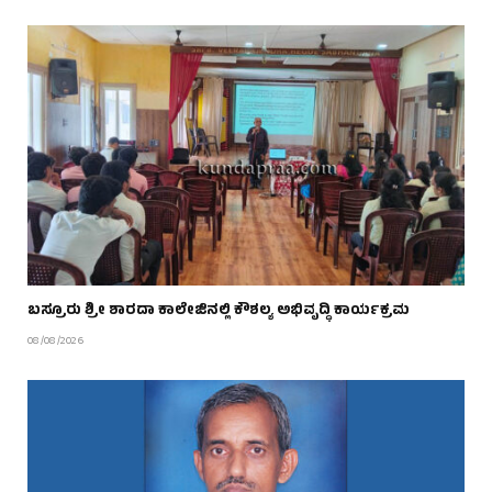
ಬಸ್ರೂರು ಶ್ರೀ ಶಾರದಾ ಕಾಲೇಜಿನಲ್ಲಿ ಕೌಶಲ್ಯ ಅಭಿವೃದ್ಧಿ ಕಾರ್ಯಕ್ರಮ
08/08/2026