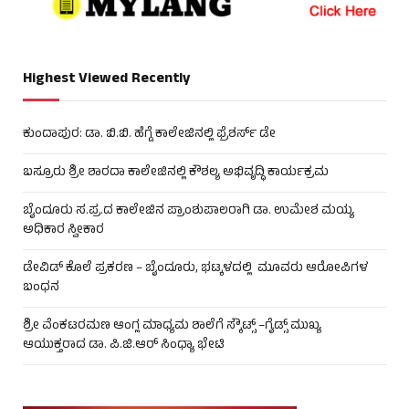
Highest Viewed Recently
ಕುಂದಾಪುರ: ಡಾ. ಬಿ.ಬಿ. ಹೆಗ್ಡೆ ಕಾಲೇಜಿನಲ್ಲಿ ಫ್ರೆಶರ್ಸ್ ಡೇ
ಬಸ್ರೂರು ಶ್ರೀ ಶಾರದಾ ಕಾಲೇಜಿನಲ್ಲಿ ಕೌಶಲ್ಯ ಅಭಿವೃದ್ಧಿ ಕಾರ್ಯಕ್ರಮ
ಬೈಂದೂರು ಸ.ಪ್ರ.ದ ಕಾಲೇಜಿನ ಪ್ರಾಂಶುಪಾಲರಾಗಿ ಡಾ. ಉಮೇಶ ಮಯ್ಯ
ಅಧಿಕಾರ ಸ್ವೀಕಾರ
ಡೇವಿಡ್ ಕೊಲೆ ಪ್ರಕರಣ – ಬೈಂದೂರು, ಭಟ್ಕಳದಲ್ಲಿ ಮೂವರು ಆರೋಪಿಗಳ
ಬಂಧನ
ಶ್ರೀ ವೆಂಕಟರಮಣ ಆಂಗ್ಲ ಮಾಧ್ಯಮ ಶಾಲೆಗೆ ಸ್ಕೌಟ್ಸ್ –ಗೈಡ್ಸ್ ಮುಖ್ಯ
ಆಯುಕ್ತರಾದ ಡಾ. ಪಿ.ಜಿ.ಆರ್ ಸಿಂಧ್ಯಾ ಭೇಟಿ