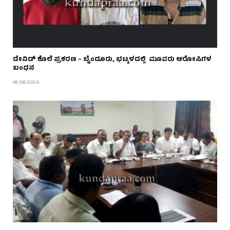
ಡೇವಿಡ್ ಕೊಲೆ ಪ್ರಕರಣ – ಬೈಂದೂರು, ಭಟ್ಕಳದಲ್ಲಿ ಮೂವರು ಆರೋಪಿಗಳ
ಬಂಧನ
08/08/2026