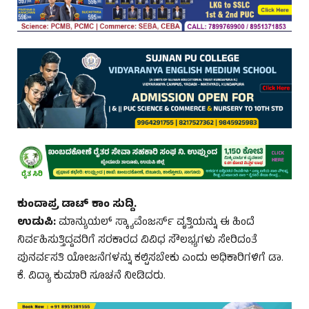
ಕುಂದಾಪ್ರ ಡಾಟ್ ಕಾಂ ಸುದ್ದಿ.
ಉಡುಪಿ:
ಮಾನ್ಯುಯಲ್ ಸ್ಕ್ಯಾವೆಂಜರ್ಸ್ ವೃತ್ತಿಯನ್ನು ಈ ಹಿಂದೆ
ನಿರ್ವಹಿಸುತ್ತಿದ್ದವರಿಗೆ ಸರಕಾರದ ವಿವಿಧ ಸೌಲಭ್ಯಗಳು ಸೇರಿದಂತೆ
ಪುನರ್ವಸತಿ ಯೋಜನೆಗಳನ್ನು ಕಲ್ಪಿಸಬೇಕು ಎಂದು ಅಧಿಕಾರಿಗಳಿಗೆ ಡಾ.
ಕೆ. ವಿದ್ಯಾ ಕುಮಾರಿ ಸೂಚನೆ ನೀಡಿದರು.