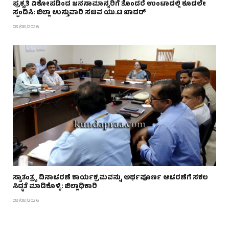
ಪ್ರಕೃತಿ ವಿಕೋಪದಿಂದ ಜನಸಾಮಾನ್ಯರಿಗೆ ತೊಂದರೆ ಉಂಟಾದಲ್ಲಿ ಕೂಡಲೇ
ಸ್ಪಂದಿಸಿ: ಜಿಲ್ಲಾ ಉಸ್ತುವಾರಿ ಸಚಿವ ಯು.ಟಿ ಖಾದರ್
08/08/2026
ಸ್ವಾತಂತ್ರ್ಯ ದಿನಾಚರಣೆ ಕಾರ್ಯಕ್ರಮವನ್ನು ಅರ್ಥಪೂರ್ಣ ಆಚರಣೆಗೆ ಸಕಲ
ಸಿದ್ಧತೆ ಮಾಡಿಕೊಳ್ಳಿ: ಜಿಲ್ಲಾಧಿಕಾರಿ
08/08/2026