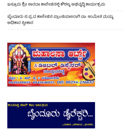
ಬಸ್ರೂರು ಶ್ರೀ ಶಾರದಾ ಕಾಲೇಜಿನಲ್ಲಿ ಕೌಶಲ್ಯ ಅಭಿವೃದ್ಧಿ ಕಾರ್ಯಕ್ರಮ
ಬೈಂದೂರು ಸ.ಪ್ರ.ದ ಕಾಲೇಜಿನ ಪ್ರಾಂಶುಪಾಲರಾಗಿ ಡಾ. ಉಮೇಶ ಮಯ್ಯ
ಅಧಿಕಾರ ಸ್ವೀಕಾರ