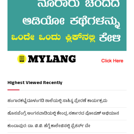
Highest Viewed Recently
ಹಂಗಾರಕಟ್ಟೆ ದೂಳಂಗಡಿ ಶಾಲೆಯಲ್ಲಿ ಸಾಹಿತ್ಯ ಪ್ರೇರಣೆ ಕಾರ್ಯಕ್ರಮ
ಹೊಸಬೆಂಗ್ರೆ ಅಂಗನವಾಡಿಯಲ್ಲಿ ಕೇಂದ್ರ ಸರ್ಕಾರದ ಪೋಷಣ್ ಅಭಿಯಾನ
ಕುಂದಾಪುರ: ಡಾ. ಬಿ.ಬಿ. ಹೆಗ್ಡೆ ಕಾಲೇಜಿನಲ್ಲಿ ಫ್ರೆಶರ್ಸ್ ಡೇ