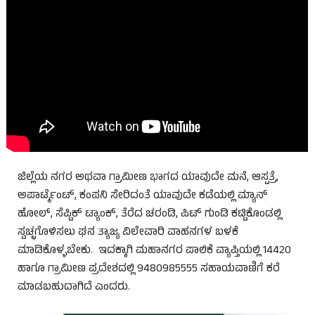
ಜಿಲ್ಲೆಯ ನಗರ ಅಥವಾ ಗ್ರಾಮೀಣ ಭಾಗದ ಯಾವುದೇ ಮನೆ, ಆಸ್ಪತ್ರೆ,
ಅಪಾರ್ಟ್ಮೆಂಟ್, ಕಂಪನಿ ಸೇರಿದಂತೆ ಯಾವುದೇ ಕಡೆಯಲ್ಲಿ ಮ್ಯಾನ್
ಹೋಲ್, ಸೆಪ್ಟಿಕ್ ಟ್ಯಾಂಕ್, ತೆರೆದ ಚರಂಡಿ, ಪಿಟ್ ಗುಂಡಿ ಕಟ್ಟಿಕೊಂಡಲ್ಲಿ
ಸ್ವಚ್ಛಗೊಳಿಸಲು ಘನ ತ್ಯಾಜ್ಯ ವಿಲೇವಾರಿ ವಾಹನಗಳ ಬಳಕೆ
ಮಾಡಿಕೊಳ್ಳಬೇಕು. ಇದಕ್ಕಾಗಿ ಮಹಾನಗರ ಪಾಲಿಕೆ ವ್ಯಾಪ್ತಿಯಲ್ಲಿ 14420
ಹಾಗೂ ಗ್ರಾಮೀಣ ಪ್ರದೇಶದಲ್ಲಿ 9480985555 ಸಹಾಯವಾಣಿಗೆ ಕರೆ
ಮಾಡಬಹುದಾಗಿದೆ ಎಂದರು.