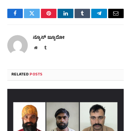
Facebook
Twitter
Pinterest
LinkedIn
Tumblr
Telegram
Email
ನ್ಯೂಸ್ ಬ್ಯೂರೋ
Website
Tumblr
RELATED
POSTS