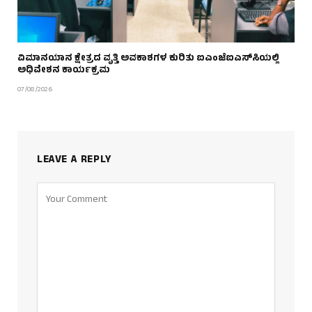
ವಿಮಾನಯಾನ ಕ್ಷೇತ್ರದ ವೃತ್ತಿ ಅವಕಾಶಗಳ ಕುರಿತು ಐಎಂಜೆಐಎಸ್‌ಸಿಯಲ್ಲಿ
ಅಧಿವೇಶನ ಕಾರ್ಯಕ್ರಮ
07/08/2026
LEAVE A REPLY