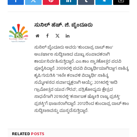
Facebook
Twitter
Pinterest
LinkedIn
Tumblr
Telegram
Email
ಸುನಿಲ್ ಹೆಚ್. ಜಿ. ಬೈಂದೂರು
Website
Facebook
X
LinkedIn
(Twitter)
ಸುನಿಲ್ ಬೈಂದೂರು ಅವರು 'ಕುಂದಾಪ್ರ ಡಾಟ್ ಕಾಂ'
ಅಂತರ್ಜಾಲ ಸುದ್ದಿತಾಣದ ಮುಖ್ಯ ಸಂಪಾದಕರಾಗಿ
ಕಾರ್ಯನಿರ್ವಹಿಸುತ್ತಿದ್ದಾರೆ. ಎಂ.ಕಾಂ ಸ್ನಾತಕೋತ್ತರ ಪದವಿ
ಪೂರೈಸಿದ್ದಾರೆ. 2009ರಲ್ಲಿ ಪದವಿ ವಿದ್ಯಾರ್ಥಿಯಾಗಿದ್ದಾಗ ಸಾಹಿತ್ಯ
ಕೃಷಿ ಗುರುತಿಸಿ '14ನೇ ಕರಾವಳಿ ವಿದ್ಯಾರ್ಥಿ ಸಾಹಿತ್ಯ
ಸಮ್ಮೇಳನದ ಸರ್ವಾಧ್ಯಕ್ಷರಾಗಿ ಆಯ್ಕೆ', 2014ರಲ್ಲಿ 'ಆದಿ
ಗ್ರಾಮೋತ್ಸವ ಯುವ ಗೌರವ', ಪತ್ರಿಕೋದ್ಯಮ ಕ್ಷೇತ್ರದ
ಸಾಧನೆಗಾಗಿ 2016ರಲ್ಲಿ 'ಕರ್ನಾಟಕ ಜ್ಯೋತಿ ರಾಜ್ಯ ಪ್ರಶಸ್ತಿ'
ಪ್ರಶಸ್ತಿ'ಗೆ ಭಾಜನರಾಗಿದ್ದಾರೆ. 2012ರಿಂದ ಕುಂದಾಪ್ರ ಡಾಟ್ ಕಾಂ
ಸುದ್ದಿತಾಣವನ್ನು ಮುನ್ನಡೆಸುತ್ತಿದ್ದಾರೆ.
RELATED
POSTS