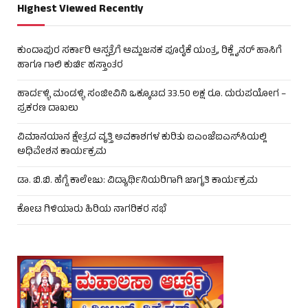
Highest Viewed Recently
ಕುಂದಾಪುರ ಸರ್ಕಾರಿ ಆಸ್ಪತ್ರೆಗೆ ಆಮ್ಲಜನಕ ಪೂರೈಕೆ ಯಂತ್ರ, ರಿಕ್ಲೈನರ್ ಹಾಸಿಗೆ
ಹಾಗೂ ಗಾಲಿ ಕುರ್ಚಿ ಹಸ್ತಾಂತರ
ಹಾರ್ದಳ್ಳಿ ಮಂಡಳ್ಳಿ ಸಂಜೀವಿನಿ ಒಕ್ಕೂಟದ 33.50 ಲಕ್ಷ ರೂ. ದುರುಪಯೋಗ –
ಪ್ರಕರಣ ದಾಖಲು
ವಿಮಾನಯಾನ ಕ್ಷೇತ್ರದ ವೃತ್ತಿ ಅವಕಾಶಗಳ ಕುರಿತು ಐಎಂಜೆಐಎಸ್‌ಸಿಯಲ್ಲಿ
ಅಧಿವೇಶನ ಕಾರ್ಯಕ್ರಮ
ಡಾ. ಬಿ.ಬಿ. ಹೆಗ್ಡೆ ಕಾಲೇಜು: ವಿದ್ಯಾರ್ಥಿನಿಯರಿಗಾಗಿ ಜಾಗೃತಿ ಕಾರ್ಯಕ್ರಮ
ಕೋಟ ಗಿಳಿಯಾರು ಹಿರಿಯ ನಾಗರಿಕರ ಸಭೆ