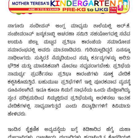
ನಾಗೂರು ಸಂದೀಪನ್ ಆಂಗ್ಲ ಮಾಧ್ಯಮ ಶಾಲೆಯಲ್ಲಿ ಆರ್.ಕೆ.
ಸಂಜೀವರಾವ್ ಜನ್ಮಶತಾಬ್ದಿ ಆಚರಣಾ ಸಮಿತಿ ಸಹಯೋಗದಲ್ಲಿ ನಡೆದ
ಉಡುಪಿ ಜಿಲ್ಲಾ ಮಟ್ಟದ ಪ್ರತಿಭಾ ಕಾರಂಜಿಯ ಸಮಾರೋಪ
ಸಮಾರಂಭದಲ್ಲಿ ಅವರು ಮಾತನಾಡಿದರು. ಗುರಿಯಿಲ್ಲದಿದ್ದರೆ. ಏನನ್ನೂ
ಸಾಧಿಲಾಗದು. ಸುಸ್ಥಿರತೆ ನೆಮ್ಮದಿಯಿಂದ ನಮ್ಮ ಕರ್ತವ್ಯಗಳನ್ನು ಅರಿತು
ಭೌತಿಕ ಮತ್ತು ಮಾನಸಿಕವಾಗಿ ಮೊದಲು ಸಧೃಡರಾಗಬೇಕು. ಪ್ರತಿಭೆಯ
ಸಾಮರ್ಥ್ಯ ಪ್ರದರ್ಶಿಸಲು ಪ್ರತಿಭಾ ಕಾರಂಜಿಗಳು ಸೂಕ್ತ ವೇದಿಕೆ
ಕಲ್ಪಿಸಿಕೊಡುತ್ತಿದೆ. ಬಹುಮುಖ ಪ್ರತಿಭೆಗಳಿಗೆ ಇಲ್ಲಿ ಪೂರಕವಾದ ವ್ಯವಸ್ಥೆ
ರೂಪಿಸಲಾಗಿದೆ. ಇದೂ ಕೂಡಾ ನಿಮಗೆ ಸಾಧನೆಯ ಒಂದು ಮೆಟ್ಟಿಲಾಗಿದ್ದು,
ಸ್ವಂತ ಪರಿಶ್ರಮದಿಂದ ನಿಮ್ಮಲ್ಲಿರುವ ಪ್ರತಿಭೆಯನ್ನು ಅರಳಿಸಲು ಇಂತಹ
ವೇದಿಕೆಗಳಲ್ಲಿ ಸಾಧ್ಯವಾಗುತ್ತದೆ ಎಂದು ವಿದ್ಯಾರ್ಥಿಗಳಿಗೆ ಕಿವಿಮಾತು
ಹೇಳಿದರು.
ಇಂದಿನ ಶೈಕ್ಷಣಿಕ ಅವ್ಯವಸ್ಥೆಯ ಬಗ್ಗೆ ಕಿಡಿಕಾರಿದ ಹೆಗ್ಡೆ, ಮಹಾ
ಮೇಧಾವಿಗಳು, ರಾಜಕೀಯ ಪುಢಾರಿಗಳು ಹವಾನಿಂತ್ರಿತ ಕೊಠಡಿಯಲ್ಲಿ