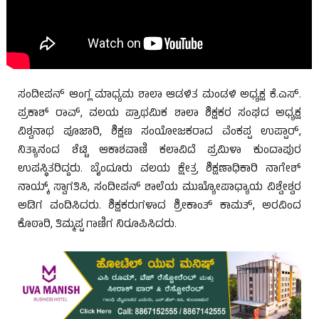
ಸಂದೀಪನ್ ಆಂಗ್ಲ ಮಾಧ್ಯಮ ಶಾಲಾ ಆಡಳಿತ ಮಂಡಳಿ ಅಧ್ಯಕ್ಷ ಕೆ.ಎಸ್.
ಪ್ರಕಾಶ್ ರಾವ್, ವಲಯ ಪ್ರಾಥಮಿಕ ಶಾಲಾ ಶಿಕ್ಷಕರ ಸಂಘದ ಅಧ್ಯಕ್ಷ
ವಿಶ್ವನಾಥ ಪೂಜಾರಿ, ಶಿಕ್ಷಣ ಸಂಯೋಜಕರಾದ ವೆಂಕಪ್ಪ ಉಪ್ಪಾರ್,
ನಿತ್ಯಾನಂದ ಶೆಟ್ಟಿ ಆಕಾಶವಾಣಿ ಕಲಾವಿದೆ ಪ್ರಮಿಳಾ ಕುಂದಾಪುರ
ಉಪಸ್ಥಿತರಿದ್ದರು. ಬೈಂದೂರು ವಲಯ ಕ್ಷೇತ್ರ ಶಿಕ್ಷಣಾಧಿಕಾರಿ ನಾಗೇಶ್
ನಾಯ್ಕ್ ಸ್ವಾಗತಿಸಿ, ಸಂದೀಪನ್ ಶಾಲೆಯ ಮುಖ್ಯೋಪಾಧ್ಯಾಯ ವಿಶ್ವೇಶ್ವರ
ಅಡಿಗ ವಂದಿಸಿದರು. ಶಿಕ್ಷಕರುಗಳಾದ ಶ್ರೀಕಾಂತ್ ಕಾಮತ್, ಅರವಿಂದ
ಕೊಠಾರಿ, ತಿಮ್ಮಪ್ಪ ಗಾಣಿಗ ನಿರೂಪಿಸಿದರು.