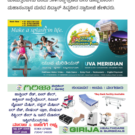
ಮಾಡುತ್ತಿರಬೇಕು ಎಂದು ತಾಳಗುಪ್ಪ ಪ್ರಣವ ಪೀಠ ಕೂಡ್ಲಿ ಬಾರಂಗಿ
ಮಹಾಸಂಸ್ಥಾನ ಮಠದ ವಿದ್ವಾನ್ ಸಿದ್ಧವೀರ ಸ್ವಾಮೀಜಿ ಹೇಳಿದರು.