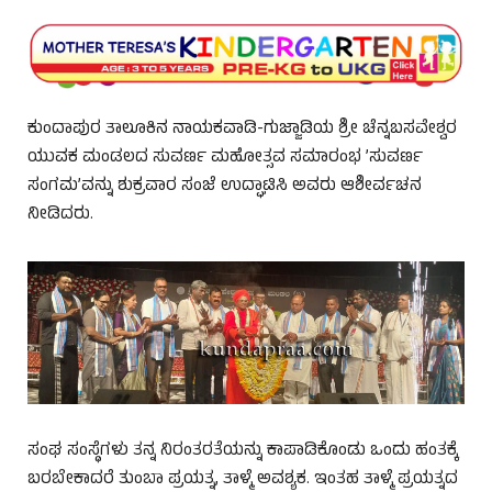
ಕುಂದಾಪುರ ತಾಲೂಕಿನ ನಾಯಕವಾಡಿ-ಗುಜ್ಜಾಡಿಯ ಶ್ರೀ ಚೆನ್ನಬಸವೇಶ್ವರ
ಯುವಕ ಮಂಡಲದ ಸುವರ್ಣ ಮಹೋತ್ಸವ ಸಮಾರಂಭ ’ಸುವರ್ಣ
ಸಂಗಮ’ವನ್ನು ಶುಕ್ರವಾರ ಸಂಜೆ ಉದ್ಘಾಟಿಸಿ ಅವರು ಆಶೀರ್ವಚನ
ನೀಡಿದರು.
ಸಂಘ ಸಂಸ್ಥೆಗಳು ತನ್ನ ನಿರಂತರತೆಯನ್ನು ಕಾಪಾಡಿಕೊಂಡು ಒಂದು ಹಂತಕ್ಕೆ
ಬರಬೇಕಾದರೆ ತುಂಬಾ ಪ್ರಯತ್ನ, ತಾಳ್ಮೆ ಅವಶ್ಯಕ. ಇಂತಹ ತಾಳ್ಮೆ ಪ್ರಯತ್ನದ