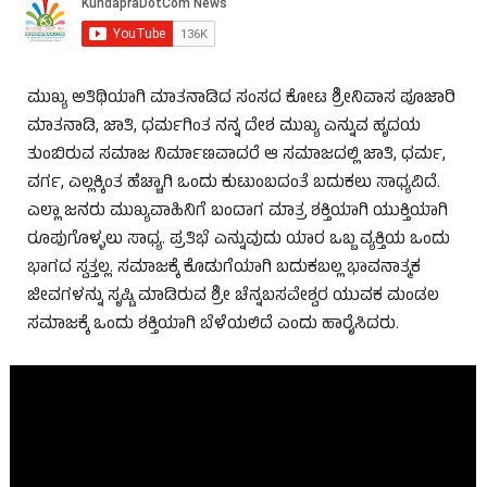
ಮುಖ್ಯ ಅತಿಥಿಯಾಗಿ ಮಾತನಾಡಿದ ಸಂಸದ ಕೋಟ ಶ್ರೀನಿವಾಸ ಪೂಜಾರಿ
ಮಾತನಾಡಿ, ಜಾತಿ, ಧರ್ಮಗಿಂತ ನನ್ನ ದೇಶ ಮುಖ್ಯ ಎನ್ನುವ ಹೃದಯ
ತುಂಬಿರುವ ಸಮಾಜ ನಿರ್ಮಾಣವಾದರೆ ಆ ಸಮಾಜದಲ್ಲಿ ಜಾತಿ, ಧರ್ಮ,
ವರ್ಗ, ಎಲ್ಲಕ್ಕಿಂತ ಹೆಚ್ಚಾಗಿ ಒಂದು ಕುಟುಂಬದಂತೆ ಬದುಕಲು ಸಾಧ್ಯವಿದೆ.
ಎಲ್ಲಾ ಜನರು ಮುಖ್ಯವಾಹಿನಿಗೆ ಬಂದಾಗ ಮಾತ್ರ ಶಕ್ತಿಯಾಗಿ ಯುಕ್ತಿಯಾಗಿ
ರೂಪುಗೊಳ್ಳಲು ಸಾಧ್ಯ. ಪ್ರತಿಭೆ ಎನ್ನುವುದು ಯಾರ ಒಬ್ಬ ವ್ಯಕ್ತಿಯ ಒಂದು
ಭಾಗದ ಸ್ವತ್ತಲ್ಲ. ಸಮಾಜಕ್ಕೆ ಕೊಡುಗೆಯಾಗಿ ಬದುಕಬಲ್ಲ ಭಾವನಾತ್ಮಕ
ಜೀವಗಳನ್ನು ಸೃಷ್ಟಿ ಮಾಡಿರುವ ಶ್ರೀ ಚೆನ್ನಬಸವೇಶ್ವರ ಯುವಕ ಮಂಡಲ
ಸಮಾಜಕ್ಕೆ ಒಂದು ಶಕ್ತಿಯಾಗಿ ಬೆಳೆಯಲಿದೆ ಎಂದು ಹಾರೈಸಿದರು.