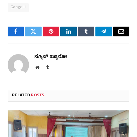
Gangolli
Facebook
Twitter
Pinterest
LinkedIn
Tumblr
Telegram
Email
ನ್ಯೂಸ್ ಬ್ಯೂರೋ
Website
Tumblr
RELATED
POSTS