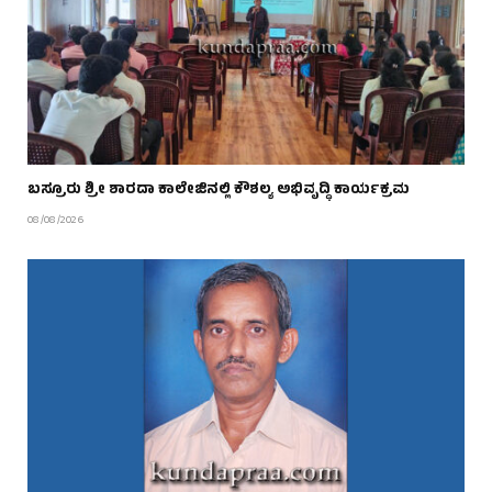
ಬಸ್ರೂರು ಶ್ರೀ ಶಾರದಾ ಕಾಲೇಜಿನಲ್ಲಿ ಕೌಶಲ್ಯ ಅಭಿವೃದ್ಧಿ ಕಾರ್ಯಕ್ರಮ
08/08/2026