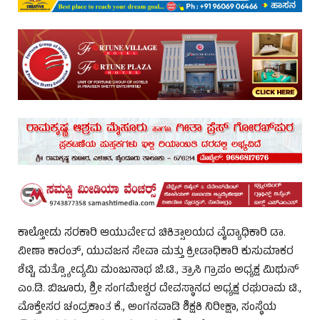
ಕಾಲ್ತೋಡು ಸರಕಾರಿ ಆಯುರ್ವೇದ ಚಿಕಿತ್ಸಾಲಯದ ವೈದ್ಯಾಧಿಕಾರಿ ಡಾ.
ವೀಣಾ ಕಾರಂತ್, ಯುವಜನ ಸೇವಾ ಮತ್ತು ಕ್ರೀಡಾಧಿಕಾರಿ ಕುಸುಮಾಕರ
ಶೆಟ್ಟಿ, ಮತ್ಸ್ಯೋದ್ಯಮಿ ಮಂಜುನಾಥ ಜಿ.ಟಿ., ತ್ರಾಸಿ ಗ್ರಾಪಂ ಅಧ್ಯಕ್ಷ ಮಿಥುನ್
ಎಂ.ಡಿ. ಬಿಜೂರು, ಶ್ರೀ ಸಂಗಮೇಶ್ವರ ದೇವಸ್ಥಾನದ ಅಧ್ಯಕ್ಷ ರಘುರಾಮ ಟಿ.,
ಮೊಕ್ತೇಸರ ಚಂದ್ರಕಾಂತ ಕೆ., ಅಂಗನವಾಡಿ ಶಿಕ್ಷಕಿ ನಿರೀಕ್ಷಾ, ಸಂಸ್ಥೆಯ