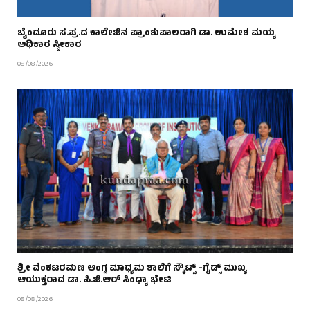
ಬೈಂದೂರು ಸ.ಪ್ರ.ದ ಕಾಲೇಜಿನ ಪ್ರಾಂಶುಪಾಲರಾಗಿ ಡಾ. ಉಮೇಶ ಮಯ್ಯ
ಅಧಿಕಾರ ಸ್ವೀಕಾರ
08/08/2026
ಶ್ರೀ ವೆಂಕಟರಮಣ ಆಂಗ್ಲ ಮಾಧ್ಯಮ ಶಾಲೆಗೆ ಸ್ಕೌಟ್ಸ್ –ಗೈಡ್ಸ್ ಮುಖ್ಯ
ಆಯುಕ್ತರಾದ ಡಾ. ಪಿ.ಜಿ.ಆರ್ ಸಿಂಧ್ಯಾ ಭೇಟಿ
08/08/2026