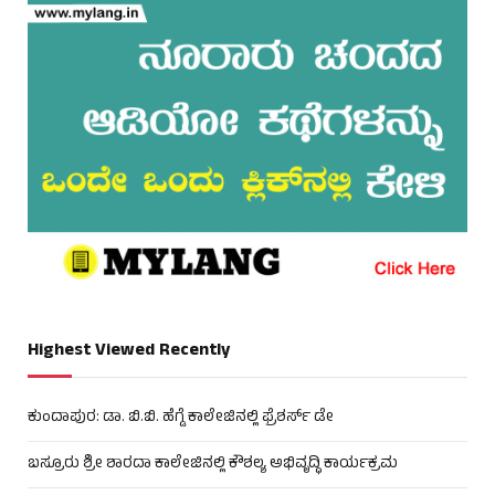
Highest Viewed Recently
ಕುಂದಾಪುರ: ಡಾ. ಬಿ.ಬಿ. ಹೆಗ್ಡೆ ಕಾಲೇಜಿನಲ್ಲಿ ಫ್ರೆಶರ್ಸ್ ಡೇ
ಬಸ್ರೂರು ಶ್ರೀ ಶಾರದಾ ಕಾಲೇಜಿನಲ್ಲಿ ಕೌಶಲ್ಯ ಅಭಿವೃದ್ಧಿ ಕಾರ್ಯಕ್ರಮ