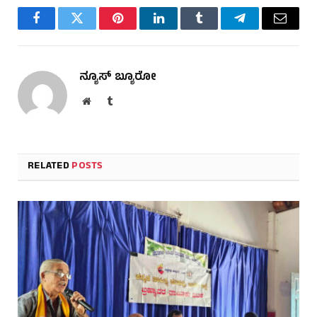
Facebook
Twitter
Pinterest
LinkedIn
Tumblr
Telegram
Email
ನ್ಯೂಸ್ ಬ್ಯೂರೋ
Website
Tumblr
RELATED
POSTS