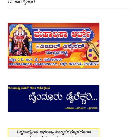
ಅಧಿಕಾರ ಸ್ವೀಕಾರ