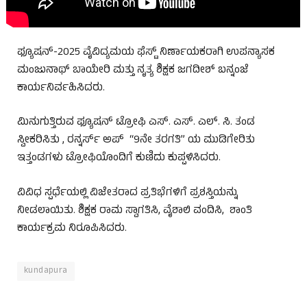
ಫ್ಯೂಷನ್-2025 ವೈವಿದ್ಯಮಯ ಫೆಸ್ಟ್ ನಿರ್ಣಾಯಕರಾಗಿ ಉಪನ್ಯಾಸಕ
ಮಂಜುನಾಥ್ ಬಾಯೇರಿ ಮತ್ತು ನೃತ್ಯ ಶಿಕ್ಷಕ ಜಗದೀಶ್ ಬನ್ನಂಜೆ
ಕಾರ್ಯನಿರ್ವಹಿಸಿದರು.
ಮಿನುಗುತ್ತಿರುವ ಫ್ಯೂಷನ್ ಟ್ರೋಫಿ ಎಸ್. ಎಸ್. ಎಲ್. ಸಿ. ತಂಡ
ಸ್ವೀಕರಿಸಿತು , ರನ್ನರ್ಸ್ ಅಪ್ “9ನೇ ತರಗತಿ” ಯ ಮುಡಿಗೇರಿತು
ಇತ್ತಂಡಗಳು ಟ್ರೋಫಿಯೊಂದಿಗೆ ಕುಣಿದು ಕುಪ್ಪಳಿಸಿದರು.
ವಿವಿಧ ಸ್ಪರ್ಧೆಯಲ್ಲಿ ವಿಜೇತರಾದ ಪ್ರತಿಭೆಗಳಿಗೆ ಪ್ರಶಸ್ತಿಯನ್ನು
ನೀಡಲಾಯಿತು. ಶಿಕ್ಷಕ ರಾಮ ಸ್ವಾಗತಿಸಿ, ವೈಶಾಲಿ ವಂದಿಸಿ, ಶಾಂತಿ
ಕಾರ್ಯಕ್ರಮ ನಿರೂಪಿಸಿದರು.
kundapura