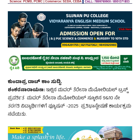
ಕುಂದಾಪ್ರ ಡಾಟ್‌ ಕಾಂ ಸುದ್ದಿ.
ಶಂಕರನಾರಾಯಣ:
ಇಲ್ಲಿನ ಮದರ್ ತೆರೇಸಾ ಮೆಮೋರಿಯಲ್ ಟ್ರಸ್ಟ್
ಪ್ರವರ್ತಿತ ಮದರ್ ತೆರೇಸಾ ಮೆಮೋರಿಯಲ್ ಸ್ಕೂಲಿನ 9&10 ನೇ
ತರಗತಿ ವಿದ್ಯಾರ್ಥಿಗಳಿಗೆ ಫ್ಯೂಷನ್ -2025 ಪ್ರತಿಭಾನ್ವೇಷಣೆ ಕಾರ್ಯಕ್ರಮ
ನಡೆಯಿತು.