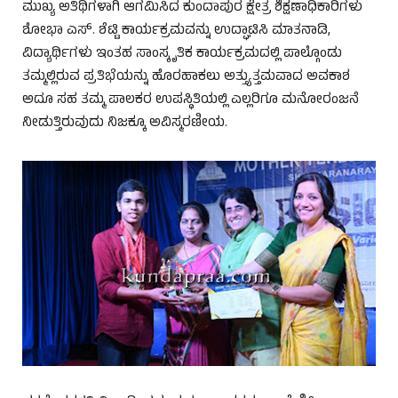
ಮುಖ್ಯ ಅತಿಥಿಗಳಾಗಿ ಆಗಮಿಸಿದ ಕುಂದಾಪುರ ಕ್ಷೇತ್ರ ಶಿಕ್ಷಣಾಧಿಕಾರಿಗಳು
ಶೋಭಾ ಎಸ್. ಶೆಟ್ಟಿ ಕಾರ್ಯಕ್ರಮವನ್ನು ಉದ್ಘಾಟಿಸಿ ಮಾತನಾಡಿ,
ವಿದ್ಯಾರ್ಥಿಗಳು ಇಂತಹ ಸಾಂಸ್ಕೃತಿಕ ಕಾರ್ಯಕ್ರಮದಲ್ಲಿ ಪಾಲ್ಗೊಂಡು
ತಮ್ಮಲ್ಲಿರುವ ಪ್ರತಿಭೆಯನ್ನು ಹೊರಹಾಕಲು ಅತ್ತ್ಯುತ್ತಮವಾದ ಅವಕಾಶ
ಅದೂ ಸಹ ತಮ್ಮ ಪಾಲಕರ ಉಪಸ್ಥಿತಿಯಲ್ಲಿ ಎಲ್ಲರಿಗೂ ಮನೋರಂಜನೆ
ನೀಡುತ್ತಿರುವುದು ನಿಜಕ್ಕೂ ಅವಿಸ್ಮರಣೀಯ.