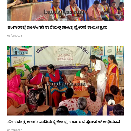
ಹಂಗಾರಕಟ್ಟೆ ದೂಳಂಗಡಿ ಶಾಲೆಯಲ್ಲಿ ಸಾಹಿತ್ಯ ಪ್ರೇರಣೆ ಕಾರ್ಯಕ್ರಮ
08/08/2026
ಹೊಸಬೆಂಗ್ರೆ ಅಂಗನವಾಡಿಯಲ್ಲಿ ಕೇಂದ್ರ ಸರ್ಕಾರದ ಪೋಷಣ್ ಅಭಿಯಾನ
08/08/2026