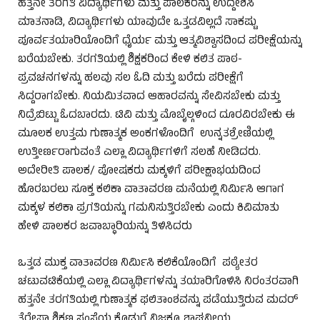
ಹತ್ತನೇ ತರಗತಿ ವಿದ್ಯಾರ್ಥಿಗಳು ಮತ್ತು ಪಾಲಕರನ್ನು ಉದ್ದೇಶಿಸಿ
ಮಾತನಾಡಿ, ವಿದ್ಯಾರ್ಥಿಗಳು ಯಾವುದೇ ಒತ್ತಡವಿಲ್ಲದೆ ಸಾಕಷ್ಟು
ಪೂರ್ವತಯಾರಿಯೊಂದಿಗೆ ಧೈರ್ಯ ಮತ್ತು ಆತ್ಮವಿಶ್ವಾಸದಿಂದ ಪರೀಕ್ಷೆಯನ್ನು
ಬರೆಯಬೇಕು. ತರಗತಿಯಲ್ಲಿ ಶಿಕ್ಷಕರಿಂದ ಕೇಳಿ ಕಲಿತ ಪಾಠ-
ಪ್ರವಚನಗಳನ್ನು ಹಲವು ಸಲ ಓದಿ ಮತ್ತು ಬರೆದು ಪರೀಕ್ಷೆಗೆ
ಸಿದ್ದರಾಗಬೇಕು. ನಿಯಮಿತವಾದ ಆಹಾರವನ್ನು ಸೇವಿಸಬೇಕು ಮತ್ತು
ನಿದ್ರೆಬಿಟ್ಟು ಓದಬಾರದು. ಟಿವಿ ಮತ್ತು ಮೊಬೈಲ್ಗಳಿಂದ ದೂರವಿರಬೇಕು ಈ
ಮೂಲಕ ಉತ್ತಮ ಗುಣಾತ್ಮಕ ಅಂಕಗಳೊಂದಿಗೆ ಉನ್ನತಶ್ರೇಣಿಯಲ್ಲಿ
ಉತ್ತೀರ್ಣರಾಗುವಂತೆ ಎಲ್ಲಾ ವಿದ್ಯಾರ್ಥಿಗಳಿಗೆ ಸಲಹೆ ನೀಡಿದರು.
ಅದೇರೀತಿ ಪಾಲಕ/ ಪೋಷಕರು ಮಕ್ಕಳಿಗೆ ಪರೀಕ್ಷಾಭಯದಿಂದ
ಹೊರಬರಲು ಸೂಕ್ತ ಕಲಿಕಾ ವಾತಾವರಣ ಮನೆಯಲ್ಲಿ ನಿರ್ಮಿಸಿ ಆಗಾಗ
ಮಕ್ಕಳ ಕಲಿಕಾ ಪ್ರಗತಿಯನ್ನು ಗಮನಿಸುತ್ತಿರಬೇಕು ಎಂದು ಕಿವಿಮಾತು
ಹೇಳಿ ಪಾಲಕರ ಜವಾಬ್ಧಾರಿಯನ್ನು ತಿಳಿಸಿದರು
ಒತ್ತಡ ಮುಕ್ತ ವಾತಾವರಣ ನಿರ್ಮಿಸಿ ಕಲಿಕೆಯೊಂದಿಗೆ ಪಠ್ಯೇತರ
ಚಟುವಟಿಕೆಯಲ್ಲಿ ಎಲ್ಲಾ ವಿದ್ಯಾರ್ಥಿಗಳನ್ನು ತಯಾರಿಗೊಳಿಸಿ ನಿರಂತರವಾಗಿ
ಹತ್ತನೇ ತರಗತಿಯಲ್ಲಿ ಗುಣಾತ್ಮಕ ಫಲಿತಾಂಶವನ್ನು ಪಡೆಯುತ್ತಿರುವ ಮದರ್
ತೆರೇಸಾ ಶಿಕ್ಷಣ ಸಂಸ್ಥೆಯ ಕೊಡುಗೆ ನಿಜಕ್ಕೂ ಶ್ಲಾಘನೀಯ.