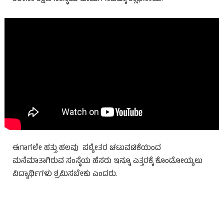
ಈಗಾಗಲೇ ಹತ್ತು ಹಲವು ಪಠ್ಯೇತರ ಚಟುವಟಿಕೆಯಿಂದ
ಮನೆಮಾತಾಗಿರುವ ಸಂಸ್ಥೆಯ ಹೆಸರು ಇನ್ನೂ ಎತ್ತರಕ್ಕೆ ಕೊಂಡೋಯ್ಯಲು
ವಿದ್ಯಾರ್ಥಿಗಳು ಶ್ರಮಿಸಬೇಕು ಎಂದರು.