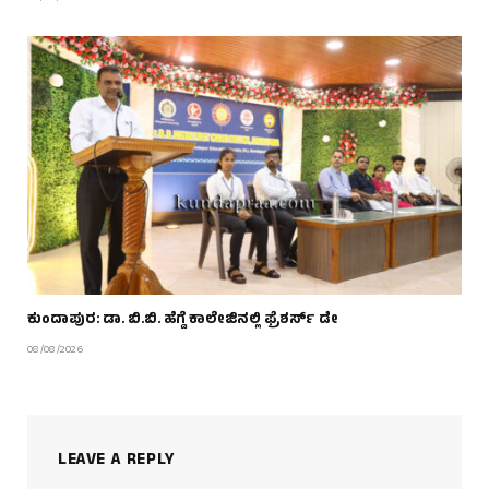
ಕುಂದಾಪುರ: ಡಾ. ಬಿ.ಬಿ. ಹೆಗ್ಡೆ ಕಾಲೇಜಿನಲ್ಲಿ ಫ್ರೆಶರ್ಸ್ ಡೇ
08/08/2026
LEAVE A REPLY