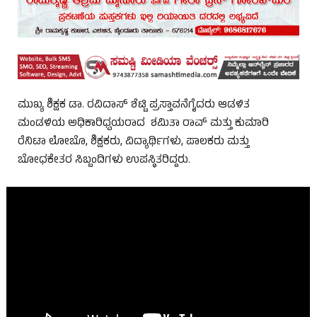
ಮುಖ್ಯ ಶಿಕ್ಷಕ ಡಾ. ರವಿದಾಸ್ ಶೆಟ್ಟಿ ಪ್ರಸ್ತಾವನೆಗೈದರು ಆಡಳಿತ
ಮಂಡಳಿಯ ಅಧಿಕಾರಿಧ್ವಯರಾದ ಶಮಿತಾ ರಾವ್ ಮತ್ತು ಕುಮಾರಿ
ರೆನಿಟಾ ಲೋಬೊ, ಶಿಕ್ಷಕರು, ವಿದ್ಯಾರ್ಥಿಗಳು, ಪಾಲಕರು ಮತ್ತು
ಬೋಧಕೇತರ ಸಿಬ್ಬಂದಿಗಳು ಉಪಸ್ಥಿತರಿದ್ದರು.