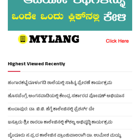
Highest Viewed Recently
ಹಂಗಾರಕಟ್ಟೆ ದೂಳಂಗಡಿ ಶಾಲೆಯಲ್ಲಿ ಸಾಹಿತ್ಯ ಪ್ರೇರಣೆ ಕಾರ್ಯಕ್ರಮ
ಹೊಸಬೆಂಗ್ರೆ ಅಂಗನವಾಡಿಯಲ್ಲಿ ಕೇಂದ್ರ ಸರ್ಕಾರದ ಪೋಷಣ್ ಅಭಿಯಾನ
ಕುಂದಾಪುರ: ಡಾ. ಬಿ.ಬಿ. ಹೆಗ್ಡೆ ಕಾಲೇಜಿನಲ್ಲಿ ಫ್ರೆಶರ್ಸ್ ಡೇ
ಬಸ್ರೂರು ಶ್ರೀ ಶಾರದಾ ಕಾಲೇಜಿನಲ್ಲಿ ಕೌಶಲ್ಯ ಅಭಿವೃದ್ಧಿ ಕಾರ್ಯಕ್ರಮ
ಬೈಂದೂರು ಸ.ಪ್ರ.ದ ಕಾಲೇಜಿನ ಪ್ರಾಂಶುಪಾಲರಾಗಿ ಡಾ. ಉಮೇಶ ಮಯ್ಯ