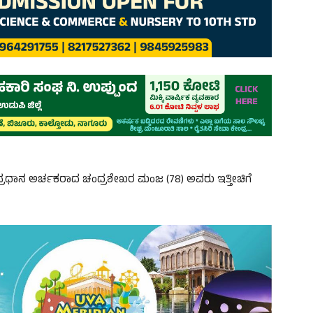
ುಲದ ಪ್ರಧಾನ ಅರ್ಚಕರಾದ ಚಂದ್ರಶೇಖರ ಮಂಜ (78) ಅವರು ಇತ್ತೀಚಿಗೆ