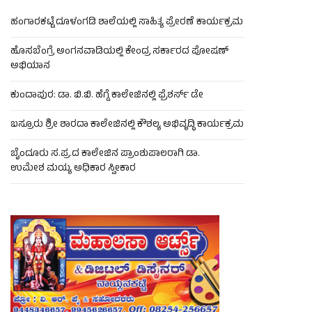
ಹಂಗಾರಕಟ್ಟೆ ದೂಳಂಗಡಿ ಶಾಲೆಯಲ್ಲಿ ಸಾಹಿತ್ಯ ಪ್ರೇರಣೆ ಕಾರ್ಯಕ್ರಮ
ಹೊಸಬೆಂಗ್ರೆ ಅಂಗನವಾಡಿಯಲ್ಲಿ ಕೇಂದ್ರ ಸರ್ಕಾರದ ಪೋಷಣ್
ಅಭಿಯಾನ
ಕುಂದಾಪುರ: ಡಾ. ಬಿ.ಬಿ. ಹೆಗ್ಡೆ ಕಾಲೇಜಿನಲ್ಲಿ ಫ್ರೆಶರ್ಸ್ ಡೇ
ಬಸ್ರೂರು ಶ್ರೀ ಶಾರದಾ ಕಾಲೇಜಿನಲ್ಲಿ ಕೌಶಲ್ಯ ಅಭಿವೃದ್ಧಿ ಕಾರ್ಯಕ್ರಮ
ಬೈಂದೂರು ಸ.ಪ್ರ.ದ ಕಾಲೇಜಿನ ಪ್ರಾಂಶುಪಾಲರಾಗಿ ಡಾ.
ಉಮೇಶ ಮಯ್ಯ ಅಧಿಕಾರ ಸ್ವೀಕಾರ