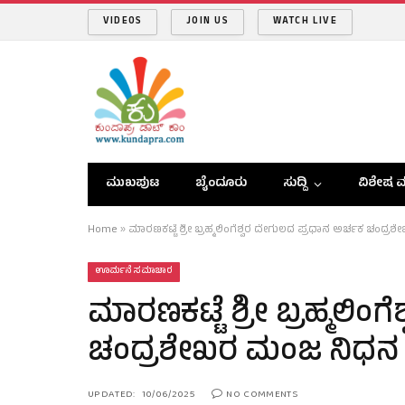
VIDEOS
JOIN US
WATCH LIVE
ಮುಖಪುಟ
ಬೈಂದೂರು
ಸುದ್ದಿ
ವಿಶೇಷ ವ
Home
»
ಮಾರಣಕಟ್ಟೆ ಶ್ರೀ ಬ್ರಹ್ಮಲಿಂಗೆಶ್ವರ ದೇಗುಲದ ಪ್ರಧಾನ ಅರ್ಚಕ ಚಂದ
ಊರ್ಮನೆ ಸಮಾಚಾರ
ಮಾರಣಕಟ್ಟೆ ಶ್ರೀ ಬ್ರಹ್ಮಲಿಂ
ಚಂದ್ರಶೇಖರ ಮಂಜ ನಿಧನ
UPDATED:
10/06/2025
NO COMMENTS