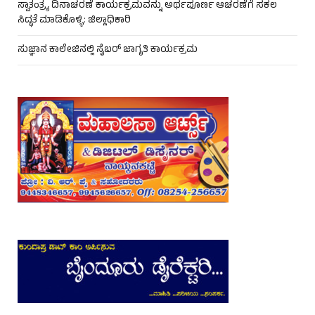
ಸ್ವಾತಂತ್ರ್ಯ ದಿನಾಚರಣೆ ಕಾರ್ಯಕ್ರಮವನ್ನು ಅರ್ಥಪೂರ್ಣ ಆಚರಣೆಗೆ ಸಕಲ
ಸಿದ್ಧತೆ ಮಾಡಿಕೊಳ್ಳಿ: ಜಿಲ್ಲಾಧಿಕಾರಿ
ಸುಜ್ಞಾನ ಕಾಲೇಜಿನಲ್ಲಿ ಸೈಬರ್ ಜಾಗೃತಿ ಕಾರ್ಯಕ್ರಮ