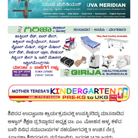
ಶಿಬಿರದ ಉದ್ಘಾಟನಾ ಕ್ರಾರ್ಯಕ್ರಮದಲ್ಲಿ ಉಪಸ್ಥಿತರಿದ್ದು ಮಾತನಾಡಿದ
ಆಳ್ವಾಸ್ ಶಿಕ್ಷಣ ಪ್ರತಿಷ್ಠಾನದ ಅಧ್ಯಕ್ಷ ಡಾ. ಎಂ. ಮೋಹನ ಆಳ್ವ, ಕಳೆದ
ಬಾರಿ ವಿವಿಧ ಸಮುದಾಯಗಳ ಸಹಯೋಗದಲ್ಲಿ 9 ಉಚಿತ ನೇತ್ರ