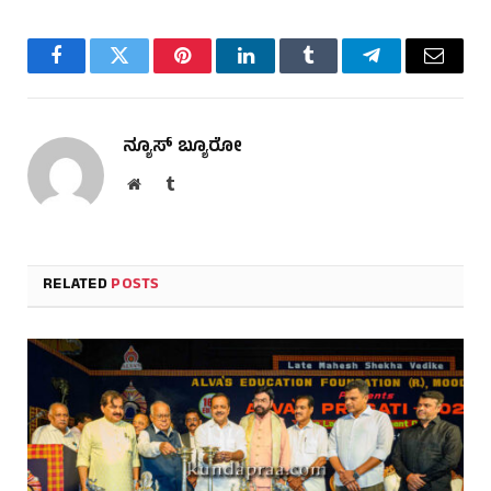
Facebook
Twitter
Pinterest
LinkedIn
Tumblr
Telegram
Email
ನ್ಯೂಸ್ ಬ್ಯೂರೋ
Website
Tumblr
RELATED
POSTS