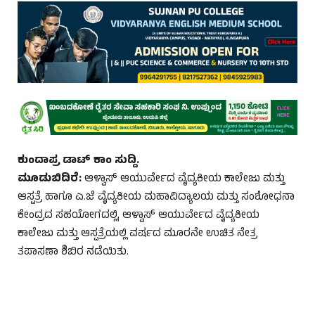
ಕುಂದಾಪ್ರ ಡಾಟ್‌ ಕಾಂ ಸುದ್ದಿ.
ಮೂಡುಬಿದಿರೆ:
ಆಳ್ವಾಸ್ ಆಯುರ್ವೇದ ವೈದ್ಯಕೀಯ ಕಾಲೇಜು ಮತ್ತು
ಆಸ್ಪತ್ರೆ ಹಾಗೂ ಎ.ಜೆ ವೈದ್ಯಕೀಯ ಮಹಾವಿದ್ಯಾಲಯ ಮತ್ತು ಸಂಶೋಧನಾ
ಕೇಂದ್ರದ ಸಹಯೋಗದಲ್ಲಿ, ಆಳ್ವಾಸ್ ಆಯುರ್ವೇದ ವೈದ್ಯಕೀಯ
ಕಾಲೇಜು ಮತ್ತು ಆಸ್ಪತ್ರೆಯಲ್ಲಿ ವರ್ಷದ ಮೂರನೇ ಉಚಿತ ನೇತ್ರ
ತಪಾಸಣಾ ಶಿಬಿರ ನಡೆಯಿತು.