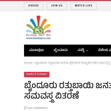
VIDEOS
JOIN US
WATCH LIVE
ಮುಖಪುಟ
ಬೈಂದೂರು
ಸುದ್ದಿ
ವಿಶೇಷ ವ
Home
»
ಬೈಂದೂರು ರತ್ತುಬಾಯಿ ಜನತಾ ಪ್ರೌಢಶಾಲೆ ವಿದ್ಯಾರ್ಥಿಗಳಿಗೆ ಸಮವಸ್ತ್ರ 
ಊರ್ಮನೆ ಸಮಾಚಾರ
ಬೈಂದೂರು ರತ್ತುಬಾಯಿ ಜನತಾ 
ಸಮವಸ್ತ್ರ ವಿತರಣೆ
NO COMMENTS