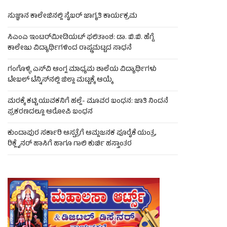
ಸುಜ್ಞಾನ ಕಾಲೇಜಿನಲ್ಲಿ ಸೈಬರ್ ಜಾಗೃತಿ ಕಾರ್ಯಕ್ರಮ
ಸಿಎಂಎ ಇಂಟರ್‌ಮೀಡಿಯಟ್ ಫಲಿತಾಂಶ: ಡಾ. ಬಿ.ಬಿ. ಹೆಗ್ಡೆ
ಕಾಲೇಜು ವಿದ್ಯಾರ್ಥಿಗಳಿಂದ ರಾಷ್ಟ್ರಮಟ್ಟದ ಸಾಧನೆ
ಗಂಗೊಳ್ಳಿ ಎಸ್‌ವಿ ಆಂಗ್ಲ ಮಾಧ್ಯಮ ಶಾಲೆಯ ವಿದ್ಯಾರ್ಥಿಗಳು
ಟೇಬಲ್‌ ಟೆನ್ನಿಸ್‌ನಲ್ಲಿ ಜಿಲ್ಲಾ ಮಟ್ಟಕ್ಕೆ ಆಯ್ಕೆ
ಮರಕ್ಕೆ ಕಟ್ಟಿ ಯುವಕನಿಗೆ ಹಲ್ಲೆ- ಮೂವರ ಬಂಧನ: ಜಾತಿ ನಿಂದನೆ
ಪ್ರಕರಣದಲ್ಲೂ ಆರೋಪಿ ಬಂಧನ
ಕುಂದಾಪುರ ಸರ್ಕಾರಿ ಆಸ್ಪತ್ರೆಗೆ ಆಮ್ಲಜನಕ ಪೂರೈಕೆ ಯಂತ್ರ,
ರಿಕ್ಲೈನರ್ ಹಾಸಿಗೆ ಹಾಗೂ ಗಾಲಿ ಕುರ್ಚಿ ಹಸ್ತಾಂತರ