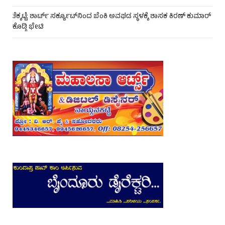
ತೆಕ್ಕಟ್ಟೆ: ಶಾರ್ಟ್ ಸರ್ಕ್ಯೂಟ್‌ನಿಂದ ಬೆಂಕಿ ಅವಘಡ ಸ್ಥಳಕ್ಕೆ ಶಾಸಕ ಕಿರಣ್ ಕುಮಾರ್
ಕೊಡ್ಗಿ ಭೇಟಿ