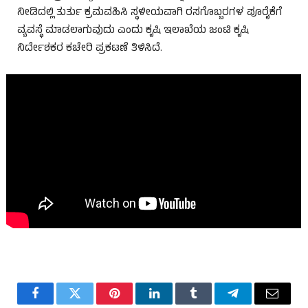
ನೀಡಿದಲ್ಲಿ ತುರ್ತು ಕ್ರಮವಹಿಸಿ ಸ್ಥಳೀಯವಾಗಿ ರಸಗೊಬ್ಬರಗಳ ಪೂರೈಕೆಗೆ
ವ್ಯವಸ್ಥೆ ಮಾಡಲಾಗುವುದು ಎಂದು ಕೃಷಿ ಇಲಾಖೆಯ ಜಂಟಿ ಕೃಷಿ
ನಿರ್ದೇಶಕರ ಕಚೇರಿ ಪ್ರಕಟಣೆ ತಿಳಿಸಿದೆ.
Facebook
Twitter
Pinterest
LinkedIn
Tumblr
Telegram
Email