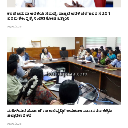
ಕಳಪೆ ಆಮದು ಅಡಿಕೆಯ ಸಮಸ್ಯೆ; ರಾಜ್ಯದ ಅಡಿಕೆ ಬೆಳೆಗಾರರ ನೆರವಿಗೆ
ಬರಲು ಕೇಂದ್ರಕ್ಕೆ ಸಂಸದ ಕೋಟ ಒತ್ತಾಯ
05/08/2026
ಮಹಿಳೆಯರ ಸರ್ವಾಂಗೀಣ ಅಭಿವೃದ್ಧಿಗೆ ಅನುಕೂಲ ವಾತಾವರಣ ಕಲ್ಪಿಸಿ:
ಜಿಲ್ಲಾಧಿಕಾರಿ ಕರೆ
05/08/2026