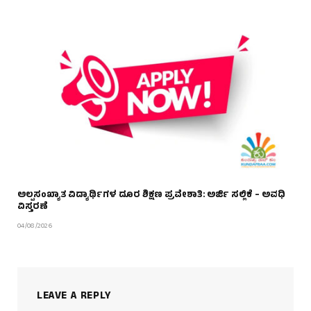
ಅಲ್ಪಸಂಖ್ಯಾತ ವಿದ್ಯಾರ್ಥಿಗಳ ದೂರ ಶಿಕ್ಷಣ ಪ್ರವೇಶಾತಿ: ಅರ್ಜಿ ಸಲ್ಲಿಕೆ – ಅವಧಿ
ವಿಸ್ತರಣೆ
04/08/2026
LEAVE A REPLY