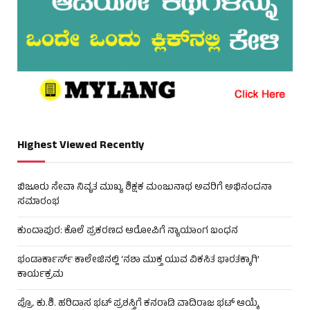
Highest Viewed Recently
ಬಿಜೂರು ಸೇವಾ ನಿವೃತ ಮುಖ್ಯ ಶಿಕ್ಷಕ ಮಂಜುನಾಥ ಅವರಿಗೆ ಅಭಿನಂದನಾ
ಸಮಾರಂಭ
ಕುಂದಾಪುರ: ಕೊಲೆ ಪ್ರಕರಣದ ಆರೋಪಿಗೆ ನ್ಯಾಯಾಂಗ ಬಂಧನ
ಭಂಡಾರ್ಕಾರ್ಸ್ ಕಾಲೇಜಿನಲ್ಲಿ ‘ನಶಾ ಮುಕ್ತ ಯುವ ವಿಕಸಿತ ಭಾರತಕ್ಕಾಗಿ’
ಕಾರ್ಯಕ್ರಮ
ಪ್ರೊ. ಕು.ಶಿ. ಹರಿದಾಸ ಭಟ್ ಪ್ರಶಸ್ತಿಗೆ ಕನರಾಡಿ ವಾದಿರಾಜ ಭಟ್ ಆಯ್ಕೆ